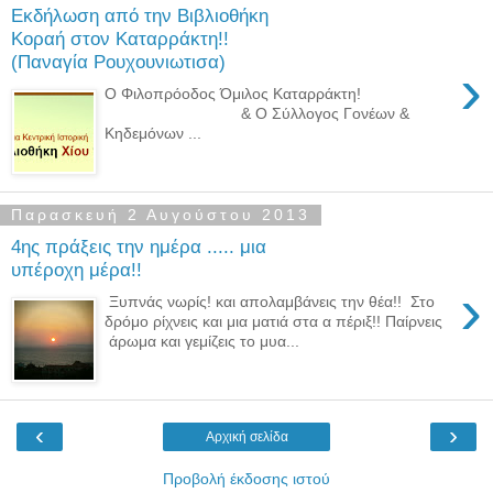
Εκδήλωση από την Βιβλιοθήκη
Κοραή στον Καταρράκτη!!
(Παναγία Ρουχουνιωτισα)
›
Ο Φιλοπρόοδος Όμιλος Καταρράκτη!
& Ο Σύλλογος Γονέων &
Κηδεμόνων ...
Παρασκευή 2 Αυγούστου 2013
4ης πράξεις την ημέρα ..... μια
υπέροχη μέρα!!
›
Ξυπνάς νωρίς! και απολαμβάνεις την θέα!! Στο
δρόμο ρίχνεις και μια ματιά στα α πέριξ!! Παίρνεις
άρωμα και γεμίζεις το μυα...
‹
›
Αρχική σελίδα
Προβολή έκδοσης ιστού