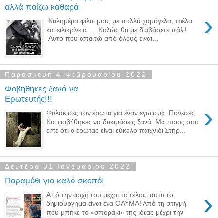
αλλά παίζω καθαρά
›
Καλημέρα φίλοι μου, με πολλά χαμόγελα, τρέλα
και ειλικρίνεια.... Καλώς θα με διαβάσετε πάλι!
Αυτό που απαιτώ από όλους είναι...
Παρασκευή 4 Φεβρουαρίου 2022
Φοβηθηκες ξανά να
Ερωτευτής!!!
›
Φυλάκισες τον έρωτα για έναν εγωισμό. Πόνεσες
Και φοβήθηκες να δοκιμάσεις ξανά. Μα ποιος σου
είπε ότι ο έρωτας είναι εύκολο παιχνίδι Στήρ...
Δευτέρα 31 Ιανουαρίου 2022
Παραμύθι για καλό σκοπό!
›
Από την αρχή του μέχρι το τέλος, αυτό το
δημιούργημα είναι ένα ΘΑΥΜΑ! Από τη στιγμή
που μπήκε το «σποράκι» της ιδέας μέχρι την