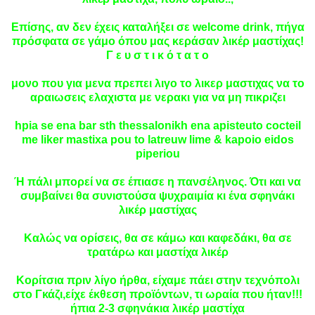
Επίσης, αν δεν έχεις καταλήξει σε welcome drink, πήγα
πρόσφατα σε γάμο όπου μας κεράσαν λικέρ μαστίχας!
Γ ε υ σ τ ι κ ό τ α τ ο
μονο που για μενα πρεπει λιγο το λικερ μαστιχας να το
αραιωσεις ελαχιστα με νερακι για να μη πικριζει
hpia se ena bar sth thessalonikh ena apisteuto cocteil
me liker mastixa pou to latreuw lime & kapoio eidos
piperiou
Ή πάλι μπορεί να σε έπιασε η πανσέληνος. Ότι και να
συμβαίνει θα συνιστούσα ψυχραιμία κι ένα σφηνάκι
λικέρ μαστίχας
Καλώς να ορίσεις, θα σε κάμω και καφεδάκι, θα σε
τρατάρω και μαστίχα λικέρ
Κορίτσια πριν λίγο ήρθα, είχαμε πάει στην τεχνόπολι
στο Γκάζι,είχε έκθεση προϊόντων, τι ωραία που ήταν!!!
ήπια 2-3 σφηνάκια λικέρ μαστίχα