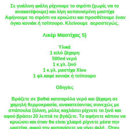
Σε γυάλινη φιάλη ρίχνουμε το σιρόπι (χωρίς να το
ανακατέψουμε) και λίγη κοπανισμένη μαστίχα
Αφήνουμε το σιρόπι να κρυώσει και προσθέτουμε έναν
όγκο κονιάκ ή τσίπουρο. Κλείνουμε
αεροστεγώς.
Λικέρ Μαστίχας 5)
Υλικά
1 κιλό
ζάχαρη
500ml νερό
1 κ.γλ. ξινό
1 κ.γλ. μαστίχα Χίου
1 φλ.καφέ κονιάκ ή τσίπουρο
Οδηγίες
Βράζετε σε βαθιά κατσαρόλα νερό και ζάχαρη σε
χαμηλή θερμοκρασία, ανακατεύοντας συνεχώς με
σπάτουλα ξύλινη, μόλις κοχλάσει ρίχνετε το ξινό και
αφού βράσει 20 λεπτά το βγάζετε. Το αφήνετε κάπου να
κρυώσει και όταν θα είναι χλιαρό ρίχνετε μέσα την
μαστίχα, αφού την κοπανίσετε να γίνει ψιλή . Όταν