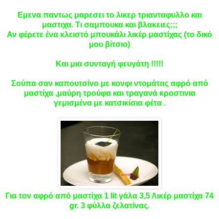
Εμενα παντως μαρεσει το λικερ τριανταφυλλο και
μαστιχα. Τι σαμπουκα και βλακειες;;;
Αν φέρετε ένα κλειστό μπουκάλι λικέρ μαστίχας (το δικό
μου βίτσιο)
Και μια συνταγή φευγάτη !!!!!
Σούπα σαν καπουτσίνο με κονφι ντομάτας αφρό από
μαστίχα ,μαύρη τρούφα και τραγανά κροστινια
γεμισμένα με κατσικίσια φέτα .
Για τον αφρό από μαστίχα 1 lit γάλα 3,5 Λικέρ μαστίχα 74
gr. 3 φύλλα ζελατίνας.