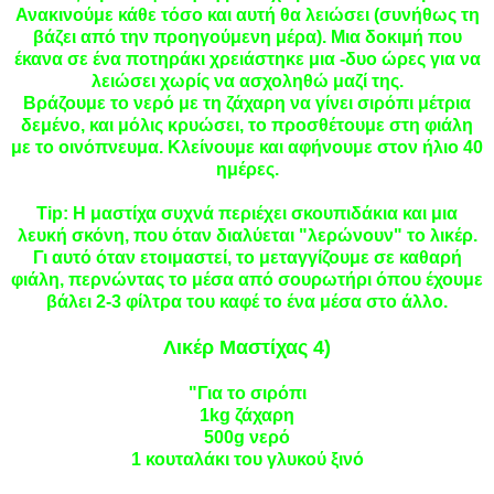
Ανακινούμε κάθε τόσο και αυτή θα λειώσει (συνήθως τη
βάζει από την προηγούμενη μέρα). Μια δοκιμή που
έκανα σε ένα ποτηράκι χρειάστηκε μια -δυο ώρες για να
λειώσει χωρίς να ασχοληθώ μαζί της.
Βράζουμε το νερό με τη ζάχαρη να γίνει σιρόπι μέτρια
δεμένο, και μόλις κρυώσει, το προσθέτουμε στη φιάλη
με το οινόπνευμα. Κλείνουμε και αφήνουμε στον ήλιο 40
ημέρες.
Tip: Η μαστίχα συχνά περιέχει σκουπιδάκια και μια
λευκή σκόνη, που όταν διαλύεται "λερώνουν" το λικέρ.
Γι αυτό όταν ετοιμαστεί, το μεταγγίζουμε σε καθαρή
φιάλη, περνώντας το μέσα από σουρωτήρι όπου έχουμε
βάλει 2-3 φίλτρα του καφέ το ένα μέσα στο άλλο.
Λικέρ Μαστίχας 4)
"Για το σιρόπι
1
kg
ζάχαρη
500
g
νερό
1 κουταλάκι του γλυκού ξινό