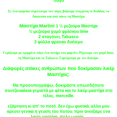
πάγο
Σε ένα σφηνάκι στρώνουμε τον πάγο, βάζουμε στη μέση το Kahlua, το
Amaretto και από πάνω τη Mαστίχα.
Mαστίχα Martini
1 ½ μεζούρα Mαστίχα
½ μεζούρα χυμό φρέσκου lime
2 σταγόνες Tabasco
3 φύλλα φρέσκο δυόσμο
Γεμίζουμε με τριμμένο πάγο ένα ποτήρι του μαρτίνι. Ρίχνουμε τον χυμό lime,
τη Mαστίχα και το Tabasco. Γαρνίρουμε με τον δυόσμο.
Διάφορές ατάκες ανθρώπων που δοκίμασαν λικέρ
Μαστίχας:
Θα προσυπογράψω, δοκιμάστε οπωσδήποτε
σουτζουκάκια γεμιστά με φέτα και το λικέρ μαστίχα στο
τέλος. merceille.
εξάρτηση κι απ' το ποτό. δεν έχω φυσικά, αλλα μου
αρεσει γενικα η γευση του ποτου. πριν ανοίξαμε ενα
λικέρ μαστίχα, πολυ ωραίο..,