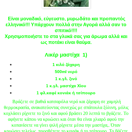
Είναι μοναδικό, εύγευστο, μυρωδάτο και προπαντός
ελληνικό!!! Υπάρχουν πολλά στην Αγορά αλλά σαν το
σπιτικό!!!!
Χρησιμοποιήστε το στα γλυκά σας για άρωμα αλλά και
ως ποτάκι είναι θαύμα.
Λικέρ μαστίχα
1)
1 κιλό
ζάχαρη
500ml νερό
1 κ.γλ. ξινό
1 κ.γλ. μαστίχα Χίου
1 φλ.καφέ κονιάκ ή τσίπουρο
Βράζετε σε βαθιά κατσαρόλα νερό και ζάχαρη σε χαμηλή
θερμοκρασία, ανακατεύοντας συνεχώς με σπάτουλα ξύλινη, μόλις
κοχλάσει ρίχνετε το ξινό και αφού βράσει 20 λεπτά το βγάζετε. Το
αφήνετε κάπου να κρυώσει και όταν θα είναι χλιαρό αφού την
κοπανίσετε να γίνει ψιλή ρίχνετε μέσα την μαστίχα,. Όταν
κρυώσει τελείως, προσθέτετε το κονιάκ ή το τσίπουρο. Το βάζετε