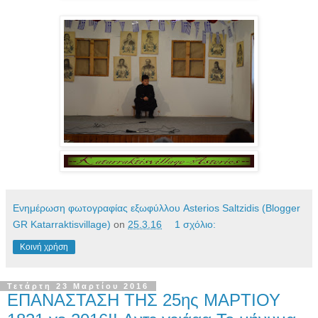
Ενημέρωση φωτογραφίας εξωφύλλου Asterios Saltzidis (Blogger
GR Katarraktisvillage)
on
25.3.16
1 σχόλιο:
Κοινή χρήση
Τετάρτη 23 Μαρτίου 2016
ΕΠΑΝΑΣΤΑΣΗ ΤΗΣ 25ης ΜΑΡΤΙΟΥ