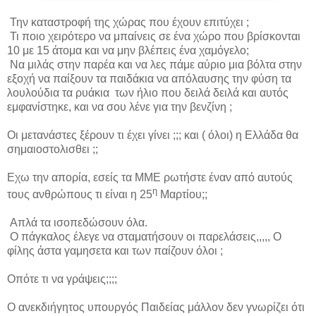
Την καταστροφή της χώρας που έχουν επιτύχει ;
Τι ποιο χειρότερο να μπαίνεις σε ένα χώρο που βρίσκονται
10 με 15 άτομα και να μην βλέπεις ένα χαμόγελο;
Να μιλάς στην παρέα και να λες πάμε αύριο μια βόλτα στην
εξοχή να παίξουν τα παιδάκια να απόλαυσης την φύση τα
λουλούδια τα ρυάκια των ήλιο που δειλά δειλά και αυτός
εμφανίστηκε, και να σου λένε για την βενζίνη ;
Οι μετανάστες ξέρουν τι έχει γίνει ;;; και ( όλοι) η Ελλάδα θα
σημαιοστολισθει ;;
Εχω την απορία, εσείς τα ΜΜΕ ρωτήστε έναν από αυτούς
η
τους ανθρώπους τι είναι η 25
Μαρτίου;;
Απλά τα ισοπεδώσουν όλα.
Ο πάγκαλος έλεγε να σταματήσουν οι παρελάσεις,,,,, Ο
φίλης άστα γαμησετα και των παίζουν όλοι ;
Οπότε τι να γράψεις;;;;
Ο ανεκδιήγητος υπουργός Παιδείας μάλλον δεν γνωρίζει ότι