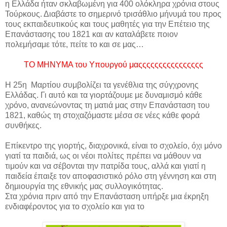
η Ελλάδα ήταν σκλαβωμένη για 400 ολόκληρα χρόνια στους
Τούρκους. Διαβάστε το σημερινό τρισάθλιο μήνυμά του προς
τους εκπαιδευτικούς και τους μαθητές για την Επέτειο της
Επανάστασης του 1821 και αν καταλάβετε ποιον
πολεμήσαμε τότε, πείτε το και σε μας…
ΤΟ ΜΗΝΥΜΑ του Υπουργού μαςςςςςςςςςςςςςςςς
Η 25η Μαρτίου συμβολίζει τα γενέθλια της σύγχρονης
Ελλάδας. Γι αυτό και τα γιορτάζουμε με δυναμισμό κάθε
χρόνο, ανανεώνοντας τη ματιά μας στην Επανάσταση του
1821, καθώς τη στοχαζόμαστε μέσα σε νέες κάθε φορά
συνθήκες.
Επίκεντρο της γιορτής, διαχρονικά, είναι το σχολείο, όχι μόνο
γιατί τα παιδιά, ως οι νέοι πολίτες πρέπει να μάθουν να
τιμούν και να σέβονται την πατρίδα τους, αλλά και γιατί η
παιδεία έπαιξε τον αποφασιστικό ρόλο στη γέννηση και στη
δημιουργία της εθνικής μας συλλογικότητας.
Στα χρόνια πριν από την Επανάσταση υπήρξε μια έκρηξη
ενδιαφέροντος για το σχολείο και για το