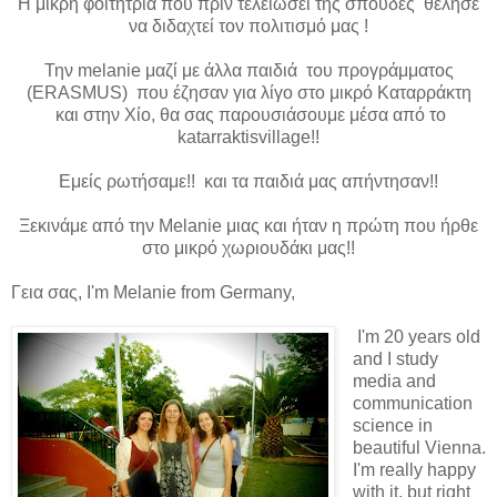
Η μικρή φοιτήτρια που πριν τελειώσει της σπουδές θέλησε
να διδαχτεί τον πολιτισμό μας !
Την
melani
e
μαζί με άλλα παιδιά του προγράμματος
(ERASMUS) που έζησαν για λίγο στο μικρό Καταρράκτη
και στην Χίο, θα σας παρουσιάσουμε μέσα από το
katarraktisvillage
!!
Εμείς ρωτήσαμε!! και τα παιδιά μας απήντησαν!!
Ξεκινάμε από την
Melanie
μιας και ήταν η πρώτη που ήρθε
στο μικρό χωριουδάκι μας!!
Γεια σας, I'm Melanie from Germany,
I'm 20 years old
and I study
media and
communication
science in
beautiful Vienna.
I'm really happy
with it, but right