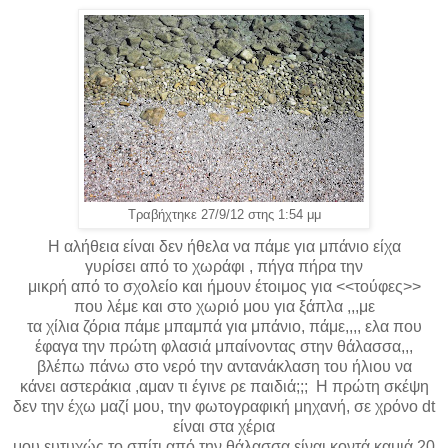
Τραβήχτηκε 27/9/12 στης 1:54 μμ
Η αλήθεια είναι δεν ήθελα να πάμε για μπάνιο είχα
γυρίσει από το χωράφι , πήγα πήρα την
μικρή από το σχολείο και ήμουν έτοιμος για <<τούφες>>
που λέμε και στο χωριό μου για ξάπλα ,,,με
τα χίλια ζόρια πάμε μπαμπά για μπάνιο, πάμε,,,, ελα που
έφαγα την πρώτη φλασιά μπαίνοντας στην θάλασσα,,,
βλέπω πάνω στο νερό την αντανάκλαση του ήλιου να
κάνει αστεράκια ,αμαν τι έγινε ρε παιδιά;;; Η πρώτη σκέψη
δεν την έχω μαζί μου, την φωτογραφική μηχανή, σε χρόνο dt
είναι στα χέρια
μου ευτυχώς το σπίτι από την θάλασσα είναι κοντά καμιά 20