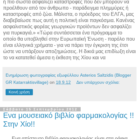
ή πιο σωστά ασφαλίζει καταστροφές που δεν μπορούν να
προέλθουν από τον άνθρωπο - παράδειγμα πλημμύρες ή
καταστροφές από ζώα. Μάλιστα, ο πρόεδρος του ΕΛΓΑ, μας
διαβεβαίωσε πως αυτή η πολιτική είναι παγκόσμια. Κανένας
ασφαλιστικός φορέας γεωργικών προϊόντων δεν ασφαλίζει
για πυρκαγιά.» «Τώρα συντάσσεται ένα πρόγραμμα το
οποίο θα υποβληθεί στην Ευρωπαϊκή Ένωση - παρόλο που
είναι ελληνικά χρήματα - για να πάρει την έγκριση της έτσι
ώστε να υπάρξουν αποζημιώσεις. Η δικιά μας επιδίωξη είναι
το να κατατεθεί άμεσα η έκθεση της Χίου και να
Ενημέρωση φωτογραφίας εξωφύλλου Asterios Saltzidis (Blogger
GR Katarraktisvillage)
on
18.9.12
Δεν υπάρχουν σχόλια:
Κοινή χρήση
Σάββατο 15 Σεπτεμβρίου 2012
Ενα μουσειακό βιβλίο φαρμακολογίας !!
Στην Χίο!!
Ενα απίστευτο βιβλίο φαρμακολογίας είναι στα ράφια