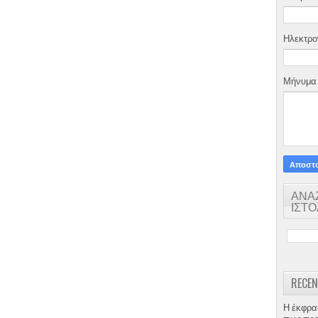
Ηλεκτρο
Μήνυμ
ΑΝΑ
ΙΣΤ
RECEN
Η έκφρα