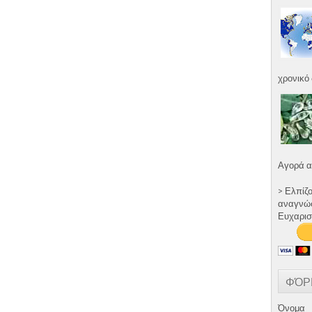
χρονικό 
Αγορά α
> Ελπίζ
αναγνώστ
Ευχαρισ
ΦΌΡ
Όνομα