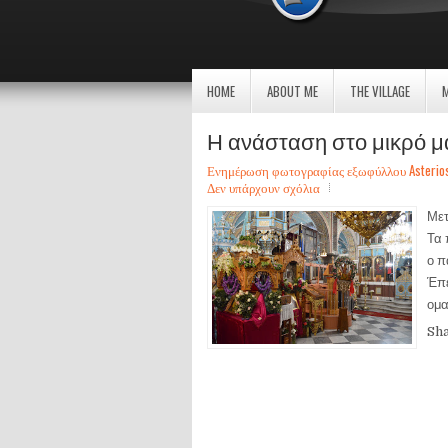
HOME
ABOUT ME
THE VILLAGE
Η ανάσταση στο μικρό μα
Ενημέρωση φωτογραφίας εξωφύλλου Asterios Sa
Δεν υπάρχουν σχόλια
Μετ
Τα 
ο π
Έπε
ομα
Sh