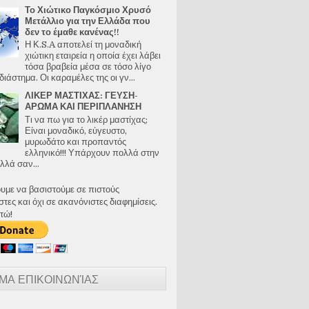
Το Χιώτικο Παγκόσμιο Χρυσό
Μετάλλιο για την Ελλάδα που
δεν το έμαθε κανένας!!
Η Κ.S.A αποτελεί τη μοναδική
χιώτικη εταιρεία η οποία έχει λάβει
τόσα βραβεία μέσα σε τόσο λίγο
διάστημα. Οι καραμέλες της οι γν...
ΛΙΚΕΡ ΜΑΣΤΙΧΑΣ: ΓΕΥΣΗ-
ΑΡΩΜΑ ΚΑΙ ΠΕΡΙΠΛΑΝΗΣΗ
Τι να πω για το λικέρ μαστίχας;
Είναι μοναδικό, εύγευστο,
μυρωδάτο και προπαντός
ελληνικό!!! Υπάρχουν πολλά στην
λλά σαν...
ουμε να βασιστούμε σε πιστούς
ες και όχι σε ακανόνιστες διαφημίσεις.
τώ!
ΜΑ ΕΠΙΚΟΙΝΩΝΊΑΣ