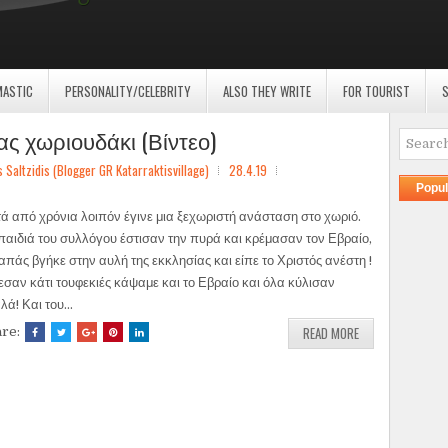
MASTIC
PERSONALITY/CELEBRITY
ALSO THEY WRITE
FOR TOURIST
S
ς χωριουδάκι (Βίντεο)
ltzidis (Blogger GR Katarraktisvillage)
28.4.19
Popul
ά από χρόνια λοιπόν έγινε μια ξεχωριστή ανάσταση στο χωριό.
παιδιά του συλλόγου έστισαν την πυρά και κρέμασαν τον Εβραίο,
απάς βγήκε στην αυλή της εκκλησίας και είπε το Χριστός ανέστη !
σαν κάτι τουφεκιές κάψαμε και το Εβραίο και όλα κύλισαν
λά! Και του...
READ MORE
are: