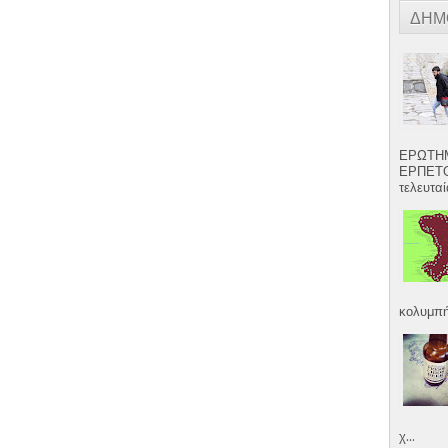
ΔΗΜ
ΕΡΩΤΗΜ
ΕΡΠΕΤΟ
τελευταία
κολυμπήσ
χ...