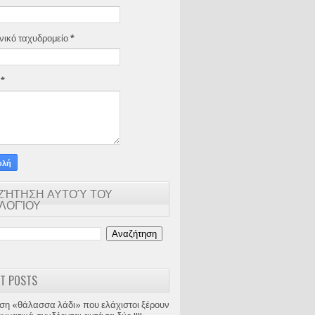
νικό ταχυδρομείο
*
α
*
ΖΉΤΗΣΗ ΑΥΤΟΎ ΤΟΥ
ΟΛΟΓΊΟΥ
T POSTS
ση «θάλασσα λάδι» που ελάχιστοι ξέρουν