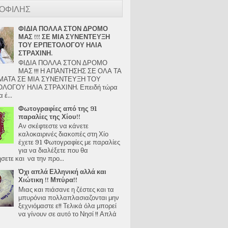
ΟΦΙΛΗΣ
ΦΙΔΙΑ ΠΟΛΛΑ ΣΤΟΝ ΔΡΟΜΟ
ΜΑΣ !!! ΣΕ ΜΙΑ ΣΥΝΕΝΤΕΥΞΗ
ΤΟΥ ΕΡΠΕΤΟΛΟΓΟΥ ΗΛΙΑ
ΣΤΡΑΧΙΝΗ.
ΦΙΔΙΑ ΠΟΛΛΑ ΣΤΟΝ ΔΡΟΜΟ
ΜΑΣ !!! Η ΑΠΑΝΤΗΣΗΣ ΣΕ ΟΛΑ ΤΑ
ΑΤΑ ΣΕ ΜΙΑ ΣΥΝΕΝΤΕΥΞΗ ΤΟΥ
ΛΟΓΟΥ ΗΛΙΑ ΣΤΡΑΧΙΝΗ. Επειδή τώρα
 έ...
Φωτογραφίες από της 91
παραλίες της Χίου!!
Αν σκέφτεστε να κάνετε
καλοκαιρινές διακοπές στη Χίο
έχετε 91 Φωτογραφίες με παραλίες
για να διαλέξετε που θα
ετε και να την προ...
Όχι απλά Ελληνική αλλά και
Χιώτικη !! Μπύρα!!
Μιας και πιάσανε η ζέστες και τα
μπυρόνια πολλαπλασιαζονται μην
ξεχνιόμαστε ε!! Τελικά όλα μπορεί
να γίνουν σε αυτό το Νησί !! Απλά