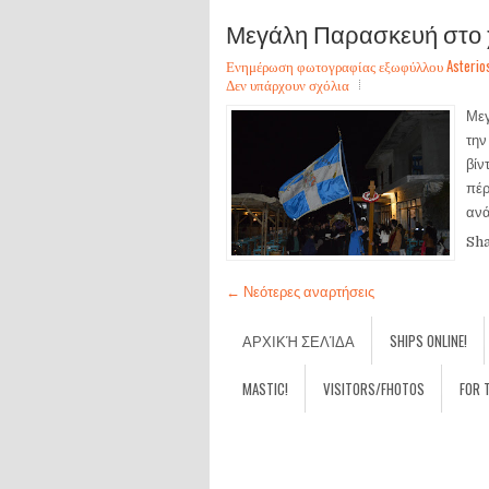
Μεγάλη Παρασκευή στο χ
Ενημέρωση φωτογραφίας εξωφύλλου Asterios Sa
Δεν υπάρχουν σχόλια
Μεγ
την
βίν
πέρ
ανά
Sh
← Νεότερες αναρτήσεις
ΑΡΧΙΚΉ ΣΕΛΊΔΑ
SHIPS ONLINE!
MASTIC!
VISITORS/FHOTOS
FOR 