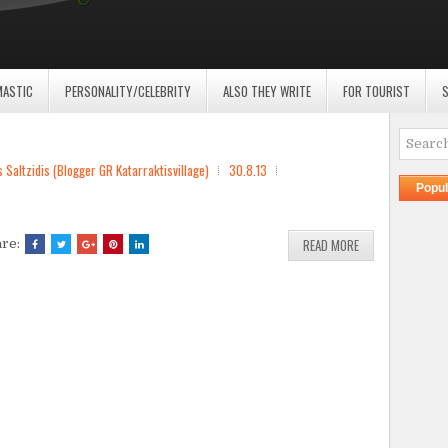
MASTIC
PERSONALITY/CELEBRITY
ALSO THEY WRITE
FOR TOURIST
S
ltzidis (Blogger GR Katarraktisvillage)
30.8.13
Popul
READ MORE
are: