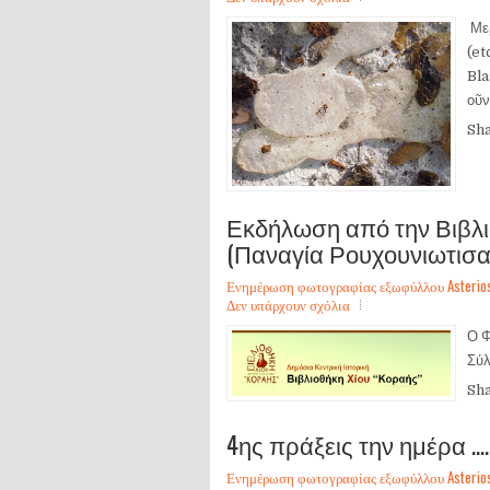
Μερ
(et
Bla
οῦν
Sh
Εκδήλωση από την Βιβλι
(Παναγία Ρουχουνιωτισα
Ενημέρωση φωτογραφίας εξωφύλλου Asterios Sa
Δεν υπάρχουν σχόλια
Ο
Σύλ
Sh
4ης πράξεις την ημέρα ...
Ενημέρωση φωτογραφίας εξωφύλλου Asterios Sa