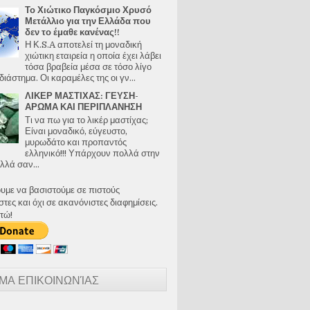
Το Χιώτικο Παγκόσμιο Χρυσό
Μετάλλιο για την Ελλάδα που
δεν το έμαθε κανένας!!
Η Κ.S.A αποτελεί τη μοναδική
χιώτικη εταιρεία η οποία έχει λάβει
τόσα βραβεία μέσα σε τόσο λίγο
διάστημα. Οι καραμέλες της οι γν...
ΛΙΚΕΡ ΜΑΣΤΙΧΑΣ: ΓΕΥΣΗ-
ΑΡΩΜΑ ΚΑΙ ΠΕΡΙΠΛΑΝΗΣΗ
Τι να πω για το λικέρ μαστίχας;
Είναι μοναδικό, εύγευστο,
μυρωδάτο και προπαντός
ελληνικό!!! Υπάρχουν πολλά στην
λλά σαν...
ουμε να βασιστούμε σε πιστούς
ες και όχι σε ακανόνιστες διαφημίσεις.
τώ!
ΜΑ ΕΠΙΚΟΙΝΩΝΊΑΣ