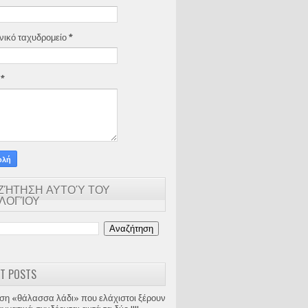
νικό ταχυδρομείο
*
α
*
ΖΉΤΗΣΗ ΑΥΤΟΎ ΤΟΥ
ΟΛΟΓΊΟΥ
T POSTS
ση «θάλασσα λάδι» που ελάχιστοι ξέρουν