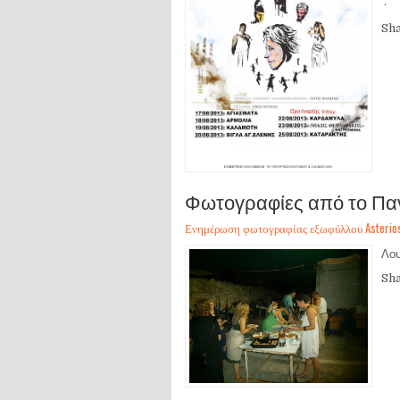
· Π
Sh
Φωτογραφίες από το Παν
Ενημέρωση φωτογραφίας εξωφύλλου Asterios Sa
Λου
Sh