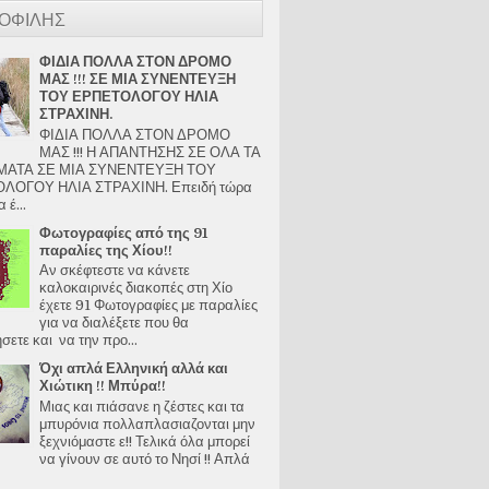
ΟΦΙΛΗΣ
ΦΙΔΙΑ ΠΟΛΛΑ ΣΤΟΝ ΔΡΟΜΟ
ΜΑΣ !!! ΣΕ ΜΙΑ ΣΥΝΕΝΤΕΥΞΗ
ΤΟΥ ΕΡΠΕΤΟΛΟΓΟΥ ΗΛΙΑ
ΣΤΡΑΧΙΝΗ.
ΦΙΔΙΑ ΠΟΛΛΑ ΣΤΟΝ ΔΡΟΜΟ
ΜΑΣ !!! Η ΑΠΑΝΤΗΣΗΣ ΣΕ ΟΛΑ ΤΑ
ΑΤΑ ΣΕ ΜΙΑ ΣΥΝΕΝΤΕΥΞΗ ΤΟΥ
ΛΟΓΟΥ ΗΛΙΑ ΣΤΡΑΧΙΝΗ. Επειδή τώρα
 έ...
Φωτογραφίες από της 91
παραλίες της Χίου!!
Αν σκέφτεστε να κάνετε
καλοκαιρινές διακοπές στη Χίο
έχετε 91 Φωτογραφίες με παραλίες
για να διαλέξετε που θα
ετε και να την προ...
Όχι απλά Ελληνική αλλά και
Χιώτικη !! Μπύρα!!
Μιας και πιάσανε η ζέστες και τα
μπυρόνια πολλαπλασιαζονται μην
ξεχνιόμαστε ε!! Τελικά όλα μπορεί
να γίνουν σε αυτό το Νησί !! Απλά