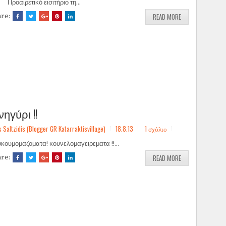
ροαιρετικό εισιτήριο τη...
READ MORE
are:
ηγύρι !!
ltzidis (Blogger GR Katarraktisvillage)
18.8.13
1 σχόλιο
κουμομαζοματα! κουνελομαγειρεματα !!...
READ MORE
are: