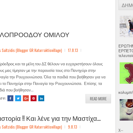
ΔΗΜ
ΦΙΛΟΠΡΟΟΔΟΥ ΟΜΙΛΟΥ
ΕΡΩΤΗΜ
ltzidis (Blogger GR Katarraktisvillage)
17.8.13
ΕΡΠΕΤΟ
τελευταία
ρόεδρος και τα μέλη του ΔΣ θέλουν να ευχαριστήσουν όλους
υς μας τίμησαν με την παρουσία τους στο Πανηγύρι στην
αγία την Ρουχουνιώτισα. Όλα τα παιδιά που βοήθησαν για να
ει το Πανηγύρι στην Παναγία την Ρουχουνιώτισα. Επίσης τα
διά που βοήθησαν...
κολυμπήσ
READ MORE
are:
στορία !! Και λένε για την Μαστίχα...
ltzidis (Blogger GR Katarraktisvillage)
9.8.13
χ...