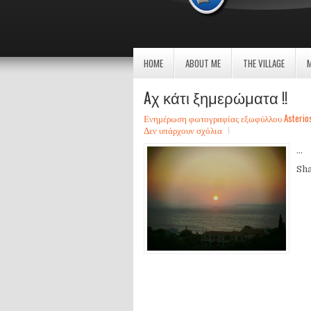
HOME
ABOUT ME
THE VILLAGE
Aχ κάτι ξημερώματα !!
Ενημέρωση φωτογραφίας εξωφύλλου Asterios Sa
Δεν υπάρχουν σχόλια
...
Sh