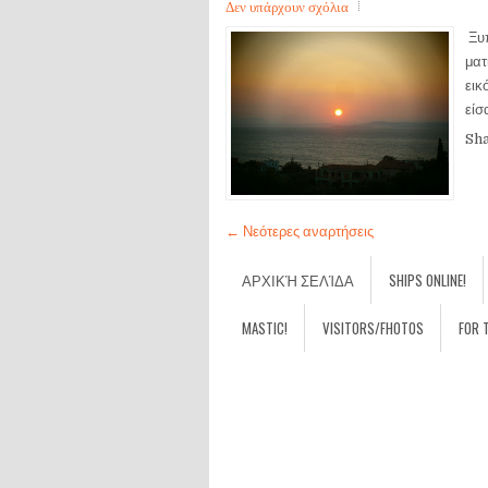
Δεν υπάρχουν σχόλια
Ξυπ
ματ
εικ
είσ
Sh
← Νεότερες αναρτήσεις
ΑΡΧΙΚΉ ΣΕΛΊΔΑ
SHIPS ONLINE!
MASTIC!
VISITORS/FHOTOS
FOR 