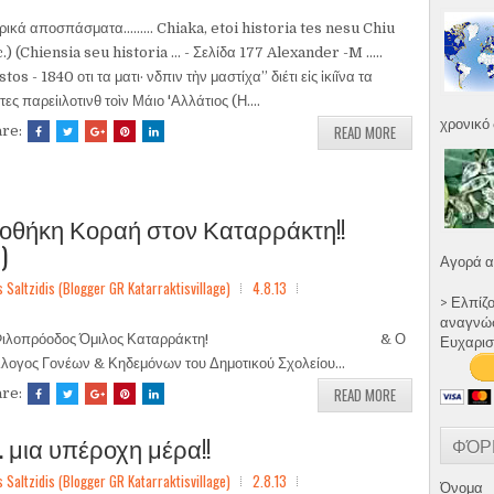
ικά αποσπάσματα......... Chiaka, etoi historia tes nesu Chiu
c.) (Chiensia seu historia ... - Σελίδα 177 Alexander -M .....
stos - 1840 οτι τα ματι· νδπιν τὴν μαστίχα” διέτι εἰς ἱκιῖνα τα
τες παρεἰιλοτινθ τοὶν Μάιο 'Αλλάτιος (Η....
χρονικό 
READ MORE
are:
οθήκη Κοραή στον Καταρράκτη!!
)
Αγορά α
ltzidis (Blogger GR Katarraktisvillage)
4.8.13
> Ελπίζ
αναγνώστ
 Φιλοπρόοδος Όμιλος Καταρράκτη! & Ο
Ευχαρισ
λογος Γονέων & Κηδεμόνων του Δημοτικού Σχολείου...
READ MORE
are:
.. μια υπέροχη μέρα!!
ΦΌΡ
ltzidis (Blogger GR Katarraktisvillage)
2.8.13
Όνομα