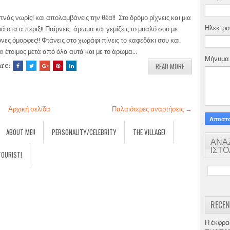
νάς νωρίς! και απολαμβάνεις την θέα!! Στο δρόμο ρίχνεις και μια
Ηλεκτρο
ιά στα α πέριξ!! Παίρνεις άρωμα και γεμίζεις το μυαλό σου με
όνες όμορφες!! Φτάνεις στο χωράφι πίνεις το καφεδάκι σου και
αι έτοιμος μετά από όλα αυτά και με το άρωμα...
Μήνυμ
READ MORE
are:
Αρχική σελίδα
Παλαιότερες αναρτήσεις →
ABOUT ME!!
PERSONALITY/CELEBRITY
THE VILLAGE!
ΑΝΑ
ΙΣΤ
TOURIST!
RECEN
Η έκφρα