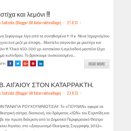
ίχα και λεμόνι !!!
ltzidis (Blogger GR Katarraktisvillage)
27.8.13
 να ξεφύγουμε λίγο από τα συνηθισμένα !! Η κ Νένα Ισμυρνόγλου
άχνει ένα μεζέ με άποψη... Μαστέλο σαγανάκι με μαστίχα και
όνι !!! Υλικά 450-500 γρ. κατσικίσιο ή αγελαδινό μαστέλο (έχει
μα κυλίνδρου. Το βρίσκουμε συσκευασμένο...
READ MORE
are:
.Β. ΑΙΓΑΙΟΥ ΣΤΟΝ ΚΑΤΑΡΡΑΚΤΗ.
ltzidis (Blogger GR Katarraktisvillage)
23.8.13
ΗΝ ΠΑΝΑΓΙΑ ΡΟΥΧΟΥΜΝΙΩΤΙΣΑ!! Το «ΓΙΟΥΝΑΝ» αφορά σε
 θεατρική σάτιρα, διασκευή, του δράματος «ΙΩΝ» του Ευριπίδη και
βε την πρώτη διάκριση από το Δημοτικό Περιφερειακό Θέατρο
είου Αιγαίου, στο «Διαγωνισμό Θεατρικής Συγγραφής 2012».