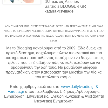
βλέπετε ως Asterios
Saltzidis BLOGGER GR
katarraktisvillage.
ΔΕΝ ΕΊΜΑΙ ΠΟΙΗΤΗΣ, ΟΎΤΕ ΣΥΓΓΡΑΦΕΑΣ, ΟΎΤΕ ΚΑΝ ΤΡΑΓΟΥΔΙΣΤΗΣ. ΕΊΜΑΙ ΕΝΑΣ
ΑΠΛΟΣ ΤΑΠΕΙΝΟΣ ΑΝΑΓΝΩΣΤΗΣ. ΌΣΑ ΠΛΗΚΤΡΟΛΟΓΗΣΑ ΜΟΥ ΆΡΕΣΑΝ Ή ME ΆΓΓΙΞΑΝ
-ΠΙΟ ΒΑΘΙΆ ΑΠ' Ο,ΤΙ ΣΥΝΗΘΩΣ- ΚΑΙ ΙΣΩΣ ΑΡΈΣΟΥΝ Ή ΑΓΓΊΞΟΥΝ ΚΑΙ ΚΑΠΟΙΟΥΣ ΑΠΌ
ΕΣΑΣ!!!
Με το Blogging ασχολούμαι από το 2009. Εδώ όμως και
αρκετό διάστημα, ασχολούμαι πλέον πιο εντατικά και πιο
συστηματικά προσπαθώντας ταυτόχρονα να δείχνω στους
φίλους που με διαβάζουν πώς να καλυτερεύουν και να
ομορφαίνουν την ζωή τους.
N
α μαθαίνουν διάφορα
πραγματάκια για τ
o
ν Καταρράκτη την Μαστίχα την Χίο και
τον υπόλοιπο κόσμο!!
Επίσης αρθρογραφώ και στο
www.dailytvradio.gr &
Faretra.gr
όπου περιλαμβάνει: Ειδήσεις, Αρθρογραφία,
Ενημέρωση, Συνεντεύξεις, Έγκυρη -Έγκαιρη & Ανεξάρτητη
Ιντερνετική Ενημέρωση.