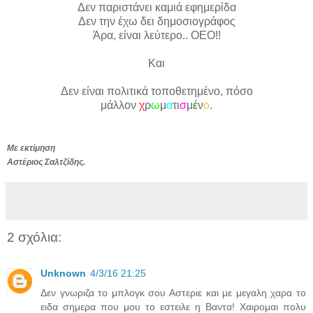
Δεν παριστάνει καμιά εφημερίδα
Δεν την έχω δει δημοσιογράφος
Άρα, είναι λεύτερο.. ΟΕΟ!!
Και
Δεν είναι πολιτικά τοποθετ
ημένο, πόσο
μάλλον
χ
ρ
ω
μ
α
τι
σ
μ
έ
ν
ο
.
Με εκτίμηση
Aστέριος Σαλτζίδης.
2 σχόλια:
Unknown
4/3/16 21:25
Δεν γνωριζα το μπλογκ σου Αστεριε και με μεγαλη χαρα το
ειδα σημερα που μου το εστειλε η Βαντα! Χαιρομαι πολυ