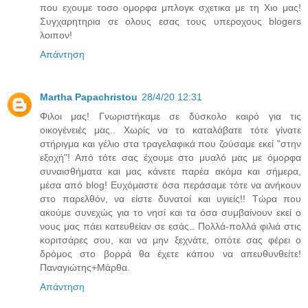
που εχουμε τοσο ομορφα μπλογκ σχετικα με τη Χιο μας!
Συγχαρητηρια σε ολους εσας τους υπεροχους blogers
λοιπον!
Απάντηση
Martha Papachristou
28/4/20 12:31
Φιλοι μας! Γνωριστήκαμε σε δύσκολο καιρό για τις
οικογένειές μας.. Χωρίς να το καταλάβατε τότε γίνατε
στήριγμα και γέλιο στα τραγελαφικά που ζούσαμε εκεί "στην
εξοχή"! Από τότε σας έχουμε στο μυαλό μας με όμορφα
συναισθήματα και μας κάνετε παρέα ακόμα και σήμερα,
μέσα από blog! Ευχόμαστε όσα περάσαμε τότε να ανήκουν
στο παρελθόν, να είστε δυνατοί και υγιείς!! Τώρα που
ακούμε συνεχώς για το νησί και τα όσα συμβαίνουν εκεί ο
νους μας πάει κατευθείαν σε εσάς.. Πολλά-πολλά φιλιά στις
κοριτσάρες σου, και να μην ξεχνάτε, οπότε σας φέρει ο
δρόμος στο βορρά θα έχετε κάπου να απευθυνθείτε!
Παναγιώτης+Μάρθα.
Απάντηση