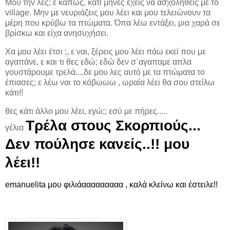
Μου την λές; ε κάπως, κάτι μήνες έχεις να ασχοληθείς με το
village. Μην με νευριάζεις μου λέει και μου τελειώνουν τα
μέρη που κρύβω τα πτώματα. Όπα λέω εντάξει, μια χαρά σε
βρίσκω και είχα ανησυχήσει.
Χα μου λέει έτσι ;, ε ναι, ξέρεις μου λέει πάω εκεί που με
αγαπάνε, ε και τι θες εδώ; εδώ δεν σ΄αγαπαμε απλα
γουστάρουμε τρελά....δε μου λες αυτό με τα πτώματα το
έπιασες; ε λέω ναι το κόβωωω , ωραία λέει θα σου στείλω
κάτι!!
θες κάτι άλλο μου λέει, εγώ;; εσύ με πήρες.....
Τρέλα στους Σκορπιούς...
γέλια
Δεν πούλησε κανείς..!! μου
λέει!!
emanuelita μου φιλιάααααααααα , καλά κλείνω και έστειλε!!