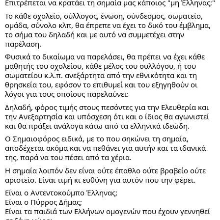
Επιτρέπεται να κρατάει τη σημαία μας κάποιος "μη Έλληνας;"
Το κάθε σχολείο, σύλλογος, ένωση, σύνδεσμος, σωματείο, 
ομάδα, σύνολο κλπ, θα έπρεπε να έχει το δικό του έμβλημα, 
το σήμα του δηλαδή και με αυτό να συμμετέχει στην 
παρέλαση.
Φυσικά το δικαίωμα να παρελάσει, θα πρέπει να έχει κάθε 
μαθητής του σχολείου, κάθε μέλος του συλλόγου, ή του 
σωματείου κ.λ.π. ανεξάρτητα από την εθνικότητα και τη 
θρησκεία του, εφόσον το επιθυμεί και του εξηγηθούν οι 
λόγοι για τους οποίους παρελαύνει:
Δηλαδή, φόρος τιμής στους πεσόντες για την Ελευθερία και 
την Ανεξαρτησία και υπόσχεση ότι και ο ίδιος θα αγωνιστεί 
και θα πράξει ανάλογα κάτω από τα ελληνικά ιδεώδη.
Ο Σημαιοφόρος ειδικά, με το που σηκώνει τη σημαία, 
αποδέχεται ακόμα και να πεθάνει για αυτήν και τα ιδανικά 
της, παρά να του πέσει από τα χέρια.
Η σημαία λοιπόν δεν είναι ούτε έπαθλο ούτε βραβείο ούτε 
αριστείο. Είναι τιμή κι ευθύνη για αυτόν που την φέρει.
Είναι ο Αντεντοκούμπο Έλληνας;
Είναι ο Πύρρος Δήμας;
Είναι τα παιδιά των Ελλήνων ομογενών που έχουν γεννηθεί 