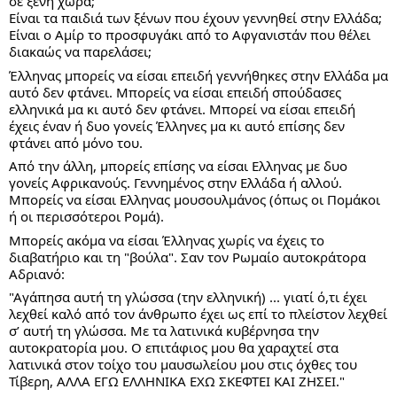
σε ξένη χώρα;
Είναι τα παιδιά των ξένων που έχουν γεννηθεί στην Ελλάδα;
Είναι ο Αμίρ το προσφυγάκι από το Αφγανιστάν που θέλει 
διακαώς να παρελάσει;
Έλληνας μπορείς να είσαι επειδή γεννήθηκες στην Ελλάδα μα 
αυτό δεν φτάνει. Μπορείς να είσαι επειδή σπούδασες 
ελληνικά μα κι αυτό δεν φτάνει. Μπορεί να είσαι επειδή 
έχεις έναν ή δυο γονείς Έλληνες μα κι αυτό επίσης δεν 
φτάνει από μόνο του.
Από την άλλη, μπορείς επίσης να είσαι Ελληνας με δυο 
γονείς Αφρικανούς. Γεννημένος στην Ελλάδα ή αλλού. 
Μπορείς να είσαι Ελληνας μουσουλμάνος (όπως οι Πομάκοι 
ή οι περισσότεροι Ρομά).
Μπορείς ακόμα να είσαι Έλληνας χωρίς να έχεις το 
διαβατήριο και τη "βούλα". Σαν τον Ρωμαίο αυτοκράτορα 
Αδριανό:
"Αγάπησα αυτή τη γλώσσα (την ελληνική) ... γιατί ό,τι έχει 
λεχθεί καλό από τον άνθρωπο έχει ως επί το πλείστον λεχθεί 
σ’ αυτή τη γλώσσα. Με τα λατινικά κυβέρνησα την 
αυτοκρατορία μου. Ο επιτάφιος μου θα χαραχτεί στα 
λατινικά στον τοίχο του μαυσωλείου μου στις όχθες του 
Τίβερη, ΑΛΛΑ ΕΓΩ ΕΛΛΗΝΙΚΑ ΕΧΩ ΣΚΕΦΤΕΙ ΚΑΙ ΖΗΣΕΙ."