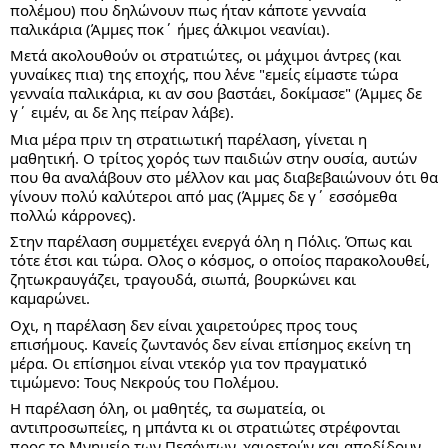
πολέμου) που δηλώνουν πως ήταν κάποτε γενναία 
παλικάρια (Άμμες ποκ΄ ήμες άλκιμοι νεανίαι).
Μετά ακολουθούν οι στρατιώτες, οι μάχιμοι άντρες (και 
γυναίκες πια) της εποχής, που λένε "εμείς είμαστε τώρα 
γενναία παλικάρια, κι αν σου βαστάει, δοκίμασε" (Άμμες δε 
γ΄ ειμέν, αι δε λης πείραν λάβε).
Μια μέρα πριν τη στρατιωτική παρέλαση, γίνεται η 
μαθητική. Ο τρίτος χορός των παιδιών στην ουσία, αυτών 
που θα αναλάβουν στο μέλλον και μας διαβεβαιώνουν ότι θα 
γίνουν πολύ καλύτεροι από μας (Άμμες δε γ΄ εσσόμεθα 
πολλώ κάρρονες).
Στην παρέλαση συμμετέχει ενεργά όλη η Πόλις. Όπως και 
τότε έτσι και τώρα. Ολος ο κόσμος, ο οποίος παρακολουθεί, 
ζητωκραυγάζει, τραγουδά, σιωπά, βουρκώνει και 
καμαρώνει.
Οχι, η παρέλαση δεν είναι χαιρετούρες προς τους 
επισήμους. Κανείς ζωντανός δεν είναι επίσημος εκείνη τη 
μέρα. Οι επίσημοι είναι ντεκόρ για τον πραγματικό 
τιμώμενο: Τους Νεκρούς του Πολέμου.
Η παρέλαση όλη, οι μαθητές, τα σωματεία, οι 
αντιπροσωπείες, η μπάντα κι οι στρατιώτες στρέφονται 
προς το Μνημείο των Πεσόντων, χαιρετούν και αποδίδουν 