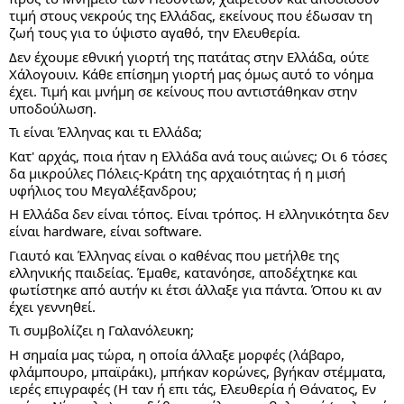
τιμή στους νεκρούς της Ελλάδας, εκείνους που έδωσαν τη 
ζωή τους για το ύψιστο αγαθό, την Ελευθερία.
Δεν έχουμε εθνική γιορτή της πατάτας στην Ελλάδα, ούτε 
Χάλογουιν. Κάθε επίσημη γιορτή μας όμως αυτό το νόημα 
έχει. Τιμή και μνήμη σε κείνους που αντιστάθηκαν στην 
υποδούλωση.
Τι είναι Έλληνας και τι Ελλάδα;
Κατ' αρχάς, ποια ήταν η Ελλάδα ανά τους αιώνες; Οι 6 τόσες 
δα μικρούλες Πόλεις-Κράτη της αρχαιότητας ή η μισή 
υφήλιος του Μεγαλέξανδρου;
Η Ελλάδα δεν είναι τόπος. Είναι τρόπος. Η ελληνικότητα δεν 
είναι hardware, είναι software.
Γιαυτό και Έλληνας είναι ο καθένας που μετήλθε της 
ελληνικής παιδείας. Έμαθε, κατανόησε, αποδέχτηκε και 
φωτίστηκε από αυτήν κι έτσι άλλαξε για πάντα. Όπου κι αν 
έχει γεννηθεί.
Τι συμβολίζει η Γαλανόλευκη;
Η σημαία μας τώρα, η οποία άλλαξε μορφές (λάβαρο, 
φλάμπουρο, μπαϊράκι), μπήκαν κορώνες, βγήκαν στέμματα, 
ιερές επιγραφές (Η ταν ή επι τάς, Ελευθερία ή Θάνατος, Εν 