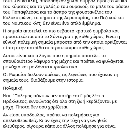
τούτω Νίκα κλπ), αποδόθηκαν χίλιοι συμβολισμοί (το λευκό 
του κύματος και το γαλάζιο του ουρανού, το μπλε του ράσου 
του Παπαφλεσσα και το άσπρο της φουστανέλας του 
Κολοκοτρώνη, τα σήματα της Αεροπορίας, του Πεζικού και 
του Ναυτικού κλπ) δεν είναι ένα απλό έμβλημα.
Η σημαία αποτελεί το πιο σεβαστό κρατικό σύμβολο και 
προστατεύεται από το Σύνταγμα της κάθε χώρας. Είναι η 
εθνική πολεμική σημαία μπροστά από την οποία ορκίζονται 
πίστη στην πατρίδα οι στρατεύσιμοι κάθε χώρας.
Αυτός είναι και ο λόγος που η σημαία αποτελεί το 
σπουδαιότερο λάφυρο της μάχης και πρέπει να φυλάγεται 
με νύχια και με δόντια κυριολεκτικά.
Οι Ρωμαίοι διέλυαν αμέσως τις λεγεώνες που έχαναν τη 
σημαία τους, διαβάζουμε στην ιστορία.
Πολεμική;
Ναι. "Πόλεμος πάντων μεν πατήρ εστί" μάς λέει ο 
Ηράκλειτος, εννοώντας ότι όλα στη ζωή κερδίζονται με 
μάχη. Τίποτα δεν σου χαρίζεται.
Αν είσαι υπόδουλος, πρέπει να πολεμήσεις για 
απελευθερωθείς. Κι αν έχεις την τύχη να γεννηθείς 
ελεύθερος, σίγουρα κάποιος άλλος πολέμησε για σένα.