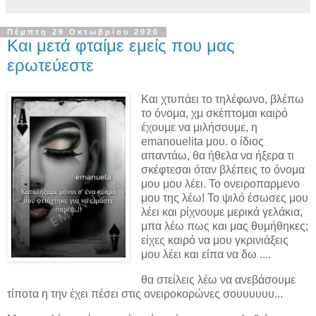
Πέμπτη 29 Οκτωβρίου 2020
Και μετά φταίμε εμείς που μας
ερωτεύεστε
Και χτυπάει το τηλέφωνο, βλέπω
το όνομα, χμ σκέπτομαι καιρό
έχουμε να μιλήσουμε, η
emanouelita μου. ο ίδιος
απαντάω, θα ήθελα να ήξερα τι
σκέφτεσαι όταν βλέπεις το όνομα
μου μου λέει. Το ονειροπαρμενο
μου της λέω! Το ψιλό έσωσες μου
λέει και ρίχνουμε μερικά γελάκια,
μπα λέω πως και μας θυμήθηκες;
είχες καιρό να μου γκρινιάξεις
μου λέει και είπα να δω ....
θα στείλεις λέω να ανεβάσουμε
τίποτα η την έχει πέσει στις ονειροκορώνες σουυυυυυ...