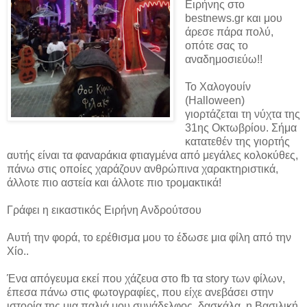
Ειρήνης στο
bestnews.gr και μου
άρεσε πάρα πολύ,
οπότε σας το
αναδημοσιεύω!!
Το Χαλογουίν
(Halloween)
γιορτάζεται τη νύχτα της
31ης Οκτωβρίου. Σήμα
κατατεθέν της γιορτής
αυτής είναι τα φαναράκια φτιαγμένα από μεγάλες κολοκύθες,
πάνω στις οποίες χαράζουν ανθρώπινα χαρακτηριστικά,
άλλοτε πιο αστεία και άλλοτε πιο τρομακτικά!
Γράφει η εικαστικός Ειρήνη Ανδρούτσου
Αυτή την φορά, το ερέθισμα μου το έδωσε μια φίλη από την
Χίο..
Ένα απόγευμα εκεί που χάζευα στο fb τα story των φίλων,
έπεσα πάνω στις φωτογραφίες, που είχε ανεβάσει στην
ιστορία της μια παλιά μου συνάδελφος, δασκάλα, η Βασιλική