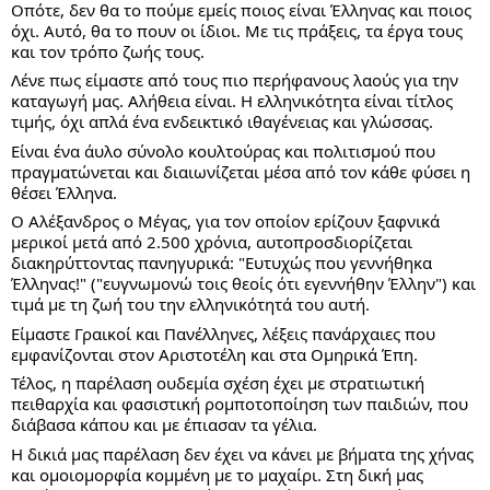
Οπότε, δεν θα το πούμε εμείς ποιος είναι Έλληνας και ποιος 
όχι. Αυτό, θα το πουν οι ίδιοι. Με τις πράξεις, τα έργα τους 
και τον τρόπο ζωής τους.
Λένε πως είμαστε από τους πιο περήφανους λαούς για την 
καταγωγή μας. Αλήθεια είναι. Η ελληνικότητα είναι τίτλος 
τιμής, όχι απλά ένα ενδεικτικό ιθαγένειας και γλώσσας.
Είναι ένα άυλο σύνολο κουλτούρας και πολιτισμού που 
πραγματώνεται και διαιωνίζεται μέσα από τον κάθε φύσει η 
θέσει Έλληνα.
Ο Αλέξανδρος ο Μέγας, για τον οποίον ερίζουν ξαφνικά 
μερικοί μετά από 2.500 χρόνια, αυτοπροσδιορίζεται 
διακηρύττοντας πανηγυρικά: "Ευτυχώς που γεννήθηκα 
Έλληνας!" ("ευγνωμονώ τοις θεοίς ότι εγεννήθην Έλλην") και 
τιμά με τη ζωή του την ελληνικότητά του αυτή.
Είμαστε Γραικοί και Πανέλληνες, λέξεις πανάρχαιες που 
εμφανίζονται στον Αριστοτέλη και στα Ομηρικά Έπη.
Τέλος, η παρέλαση ουδεμία σχέση έχει με στρατιωτική 
πειθαρχία και φασιστική ρομποτοποίηση των παιδιών, που 
διάβασα κάπου και με έπιασαν τα γέλια.
Η δικιά μας παρέλαση δεν έχει να κάνει με βήματα της χήνας 
και ομοιομορφία κομμένη με το μαχαίρι. Στη δική μας 