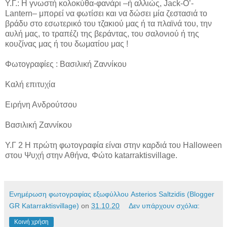
Υ.Γ.: Η γνωστή κολοκύθα-φανάρι –ή αλλιώς, Jack-O’-
Lantern– μπορεί να φωτίσει και να δώσει μία ζεστασιά το
βράδυ στο εσωτερικό του τζακιού μας ή τα πλαϊνά του, την
αυλή μας, το τραπέζι της βεράντας, του σαλονιού ή της
κουζίνας μας ή του δωματίου μας !
Φωτογραφίες : Βασιλική Ζαννίκου
Καλή επιτυχία
Ειρήνη Ανδρούτσου
Βασιλική Ζαννίκου
Υ.Γ 2 Η πρώτη φωτογραφία είναι στην καρδιά του Halloween
στου Ψυχή στην Αθήνα, Φώτο katarraktisvillage.
Ενημέρωση φωτογραφίας εξωφύλλου Asterios Saltzidis (Blogger
GR Katarraktisvillage)
on
31.10.20
Δεν υπάρχουν σχόλια:
Κοινή χρήση