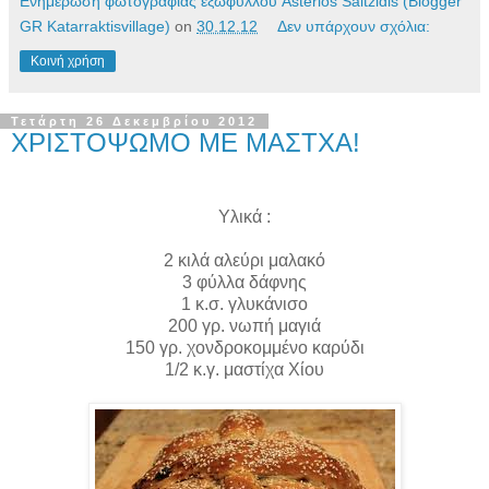
Ενημέρωση φωτογραφίας εξωφύλλου Asterios Saltzidis (Blogger
GR Katarraktisvillage)
on
30.12.12
Δεν υπάρχουν σχόλια:
Κοινή χρήση
Τετάρτη 26 Δεκεμβρίου 2012
ΧΡΙΣΤΟΨΩΜΟ ΜΕ ΜΑΣΤΧΑ!
Υλικά :
2 κιλά
αλεύρι μαλακό
3 φύλλα δάφνης
1 κ.σ. γλυκάνισο
200 γρ.
νωπή μαγιά
150 γρ.
χονδροκομμένο καρύδι
1/2 κ.γ. μαστίχα Χίου