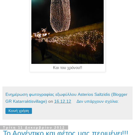
Και του χρόνου!!
Ενημέρωση φωτογραφίας εξωφύλλου Asterios Saltzidis (Blogger
GR Katarraktisvillage)
on
16.12.12
Δεν υπάρχουν σχόλια:
Κοινή χρήση
Τρίτη 11 Δεκεμβρίου 2012
Το Αργέντικο και φέτος μας περιμένει!!!