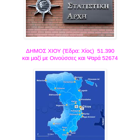
ΔΗΜΟΣ ΧΙΟΥ (Έδρα: Χίος) 51.390
και μαζί με Οινούσσες και Ψαρά 52674