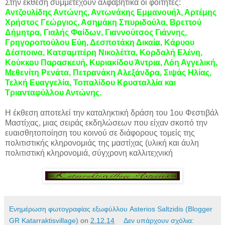
Στην έκθεση συμμετέχουν αλφαβητικά οι φοιτητές:
Αντζουλίδης Αντώνης, Αντωνάκης Εμμανουήλ, Αρτέμης
Χρήστος Γεώργιος, Ασημάκη Σπυριδούλα, Βρεττού
Δήμητρα, Γιαλής Φαίδων, Γιαννούτσος Γιάννης,
Γρηγοροπούλου Εύη, Δεσποτάκη Δικαία, Κάρυου
Δέσποινα, Κατσαμπέρη Νικολέττα, Κορδαλή Ελένη,
Κούκκου Παρασκευή, Κυριακίδου Άντρια, Λόη Αγγελική,
Μεθενίτη Ρενάτα, Πετρανάκη Αλεξάνδρα, Σιψάς Ηλίας,
Τελκή Ευαγγελία, Τοπαλίδου Κρυσταλλία και
Τριανταφύλλου Αντώνης.
Η έκθεση αποτελεί την καταληκτική δράση του 1ου Φεστιβάλ
Μαστίχας, μιας σειράς εκδηλώσεων που είχαν σκοπό την
ευαισθητοποίηση του κοινού σε διάφορους τομείς της
πολιτιστικής κληρονομιάς της μαστίχας (υλική και άυλη
πολιτιστική κληρονομιά, σύγχρονη καλλιτεχνική
Ενημέρωση φωτογραφίας εξωφύλλου Asterios Saltzidis (Blogger
GR Katarraktisvillage)
on
2.12.14
Δεν υπάρχουν σχόλια: