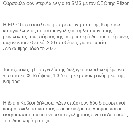
Ούρσουλα φον ντερ Λάιεν για τα SMS με τον CEO της Pfizer.
Η EPPO έχει απειλήσει με προσφυγή κατά της Κομισιόν,
καταγγέλλοντας ότι «στραγγαλίζει» τη λειτουργία της
μειώνοντας τους πόρους της, σε μια περίοδο που οι έρευνες
αυξάνονται εκθετικά: 200 υποθέσεις για το Ταμείο
Ανάκαμψης μόνο το 2023.
Ταυτόχρονα, η Εισαγγελία της διεξάγει πολυεθνική έρευνα
για απάτες ΦΠΑ ύψους 1,3 δισ., με εμπλοκή ακόμη και της
Καμόρα.
Η ίδια η Κοβέσι δήλωσε: «Δεν υπάρχουν δύο διαφορετικοί
κόσμοι εγκληματικότητας – οι μαφιόζοι του δρόμου και οι
εκπρόσωποι του οικονομικού εγκλήματος είναι οι δύο όψεις
του ίδιου νομίσματος».