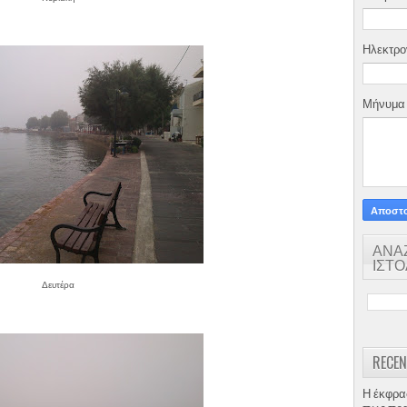
Ηλεκτρο
Μήνυμ
ΑΝΑ
ΙΣΤ
Δευτέρα
RECEN
Η έκφρα