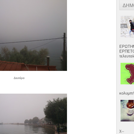
ΔΗΜ
ΕΡΩΤΗΜ
ΕΡΠΕΤΟ
τελευταία
Δευτέρα
κολυμπήσ
χ...