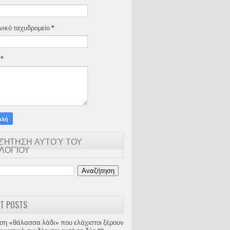
νικό ταχυδρομείο
*
α
*
ΖΉΤΗΣΗ ΑΥΤΟΎ ΤΟΥ
ΟΛΟΓΊΟΥ
T POSTS
ση «θάλασσα λάδι» που ελάχιστοι ξέρουν