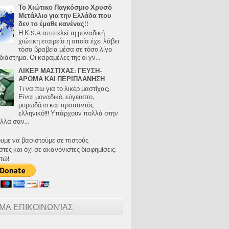
Το Χιώτικο Παγκόσμιο Χρυσό
Μετάλλιο για την Ελλάδα που
δεν το έμαθε κανένας!!
Η Κ.S.A αποτελεί τη μοναδική
χιώτικη εταιρεία η οποία έχει λάβει
τόσα βραβεία μέσα σε τόσο λίγο
διάστημα. Οι καραμέλες της οι γν...
ΛΙΚΕΡ ΜΑΣΤΙΧΑΣ: ΓΕΥΣΗ-
ΑΡΩΜΑ ΚΑΙ ΠΕΡΙΠΛΑΝΗΣΗ
Τι να πω για το λικέρ μαστίχας;
Είναι μοναδικό, εύγευστο,
μυρωδάτο και προπαντός
ελληνικό!!! Υπάρχουν πολλά στην
λλά σαν...
ουμε να βασιστούμε σε πιστούς
ες και όχι σε ακανόνιστες διαφημίσεις.
τώ!
ΜΑ ΕΠΙΚΟΙΝΩΝΊΑΣ