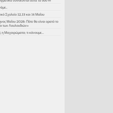
ματικά συνδέονται αυτά τα δύο !!!!
άμε..
κό Σχολείο 12,13 και 14 Μαΐου
νος Μαΐου 2026: Πότε θα είναι ορατό το
ι των Λουλουδιών»
 η Μαχαιρώματα; τι κάνουμε...