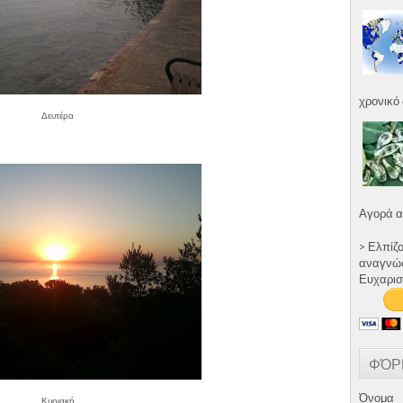
χρονικό 
Δευτέρα
Αγορά α
> Ελπίζ
αναγνώστ
Ευχαρισ
ΦΌΡ
Όνομα
Κυριακή