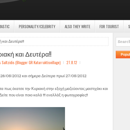
MASTIC
PERSONALITY/CELEBRITY
ALSO THEY WRITE
FOR TOURIST
S
 και Δευτέρα!!
ριακή και Δευτέρα!!
Popul
ltzidis (Blogger GR Katarraktisvillage)
27.8.12
ί 26/08/2012 και σήμερα Δεύτερα πρωί 27/08/2012
τα πως έκατσε την Κυριακή στην εξοχή μαζεύοντας μαστιχάκι και
Δείτε που είναι ποιο καλά !!! εναλλάξ η φωτογραφίες!!