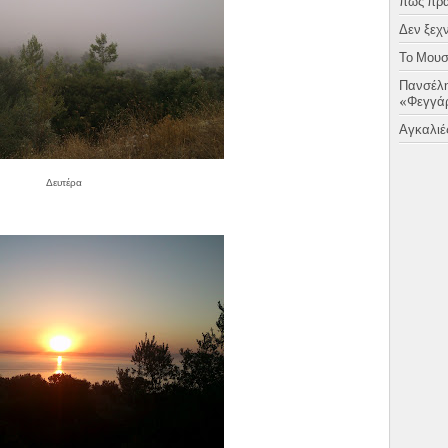
πως πραγ
Δεν ξεχν
Το Μουσι
Πανσέλη
«Φεγγάρ
Αγκαλιές
Δευτέρα