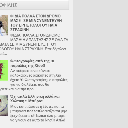
ΟΦΙΛΗΣ
ΦΙΔΙΑ ΠΟΛΛΑ ΣΤΟΝ ΔΡΟΜΟ
ΜΑΣ !!! ΣΕ ΜΙΑ ΣΥΝΕΝΤΕΥΞΗ
ΤΟΥ ΕΡΠΕΤΟΛΟΓΟΥ ΗΛΙΑ
ΣΤΡΑΧΙΝΗ.
ΦΙΔΙΑ ΠΟΛΛΑ ΣΤΟΝ ΔΡΟΜΟ
ΜΑΣ !!! Η ΑΠΑΝΤΗΣΗΣ ΣΕ ΟΛΑ ΤΑ
ΑΤΑ ΣΕ ΜΙΑ ΣΥΝΕΝΤΕΥΞΗ ΤΟΥ
ΛΟΓΟΥ ΗΛΙΑ ΣΤΡΑΧΙΝΗ. Επειδή τώρα
 έ...
Φωτογραφίες από της 91
παραλίες της Χίου!!
Αν σκέφτεστε να κάνετε
καλοκαιρινές διακοπές στη Χίο
έχετε 91 Φωτογραφίες με παραλίες
για να διαλέξετε που θα
ετε και να την προ...
Όχι απλά Ελληνική αλλά και
Χιώτικη !! Μπύρα!!
Μιας και πιάσανε η ζέστες και τα
μπυρόνια πολλαπλασιαζονται μην
ξεχνιόμαστε ε!! Τελικά όλα μπορεί
να γίνουν σε αυτό το Νησί !! Απλά