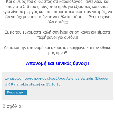
Και ο θείος του ο Κώστας σσ καρδιολόγος.. άντε λέει, και
όταν στα 5-6 του (ετών) που ήρθε για εξετάσεις και όντας
εγώ λίγο περίεργος και υπερπροστατευτικός σαν γιατρός, να
έλεγα όχι μην τον αφήνετε να αθλείται τόσο .....Θα τα έχανε
όλα αυτά;;;;
Εμείς του ευχόμαστε καλή συνέχεια σε ότι κάνει και είμαστε
περήφανοι για αυτόν.!!
Δείτε και την απονομή και ακούστε περήφανα και τον εθνικό
μας ύμνο!!
Απονομή και εθνικός ύμνος!!
Ενημέρωση φωτογραφίας εξωφύλλου Asterios Saltzidis (Blogger
GR Katarraktisvillage)
on
13.10.13
Κοινή χρήση
2 σχόλια: