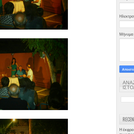
Ηλεκτρο
Μήνυμ
ΑΝΑ
ΙΣΤ
RECEN
Η έκφρα