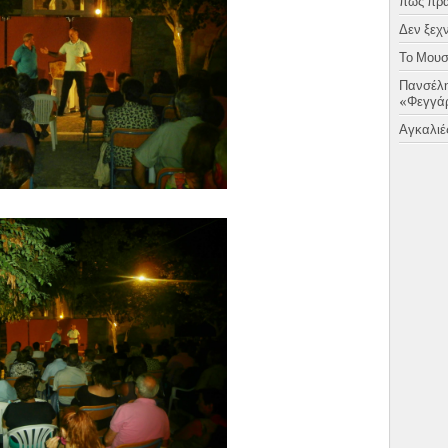
πως πραγ
Δεν ξεχν
Το Μουσι
Πανσέλη
«Φεγγάρ
Αγκαλιές