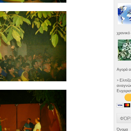
χρονικό 
Αγορά α
> Ελπίζ
αναγνώστ
Ευχαρισ
ΦΌΡ
Όνομα