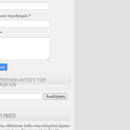
νικό ταχυδρομείο
*
α
*
ΖΉΤΗΣΗ ΑΥΤΟΎ ΤΟΥ
ΟΛΟΓΊΟΥ
T POSTS
ση «θάλασσα λάδι» που ελάχιστοι ξέρουν