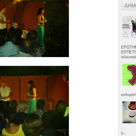
ΔΗΜ
ΕΡΩΤΗΜ
ΕΡΠΕΤΟ
τελευταία
κολυμπήσ
χ...