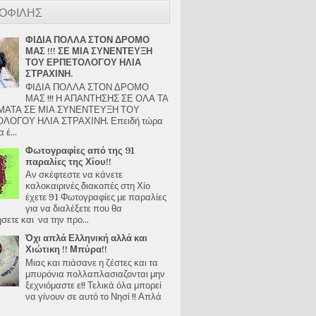
ΟΦΙΛΗΣ
ΦΙΔΙΑ ΠΟΛΛΑ ΣΤΟΝ ΔΡΟΜΟ
ΜΑΣ !!! ΣΕ ΜΙΑ ΣΥΝΕΝΤΕΥΞΗ
ΤΟΥ ΕΡΠΕΤΟΛΟΓΟΥ ΗΛΙΑ
ΣΤΡΑΧΙΝΗ.
ΦΙΔΙΑ ΠΟΛΛΑ ΣΤΟΝ ΔΡΟΜΟ
ΜΑΣ !!! Η ΑΠΑΝΤΗΣΗΣ ΣΕ ΟΛΑ ΤΑ
ΑΤΑ ΣΕ ΜΙΑ ΣΥΝΕΝΤΕΥΞΗ ΤΟΥ
ΛΟΓΟΥ ΗΛΙΑ ΣΤΡΑΧΙΝΗ. Επειδή τώρα
 έ...
Φωτογραφίες από της 91
παραλίες της Χίου!!
Αν σκέφτεστε να κάνετε
καλοκαιρινές διακοπές στη Χίο
έχετε 91 Φωτογραφίες με παραλίες
για να διαλέξετε που θα
ετε και να την προ...
Όχι απλά Ελληνική αλλά και
Χιώτικη !! Μπύρα!!
Μιας και πιάσανε η ζέστες και τα
μπυρόνια πολλαπλασιαζονται μην
ξεχνιόμαστε ε!! Τελικά όλα μπορεί
να γίνουν σε αυτό το Νησί !! Απλά