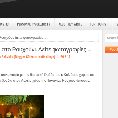
MASTIC
PERSONALITY/CELEBRITY
ALSO THEY WRITE
FOR TOURIST
S
υχούνι. Δείτε φωτογραφίες ...
το Ρουχούνι. Δείτε φωτογραφίες ...
Popul
ltzidis (Blogger GR Katarraktisvillage)
29.8.14
συνεργασία με την θεατρική Ομάδα του κ Κολιάρου χάρισε σε
η βραδιά στον Αυλειο χώρο της Παναγίας Ρουχουνιώτισσας.