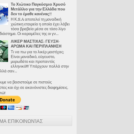
Το Χιώτικο Παγκόσμιο Χρυσό
Μετάλλιο για την Ελλάδα που
δεν το έμαθε κανένας!!
Η Κ.S.A αποτελεί τη μοναδική
χιώτικη εταιρεία η οποία έχει λάβει
τόσα βραβεία μέσα σε τόσο λίγο
διάστημα. Οι καραμέλες της οι γν...
ΛΙΚΕΡ ΜΑΣΤΙΧΑΣ: ΓΕΥΣΗ-
ΑΡΩΜΑ ΚΑΙ ΠΕΡΙΠΛΑΝΗΣΗ
Τι να πω για το λικέρ μαστίχας;
Είναι μοναδικό, εύγευστο,
μυρωδάτο και προπαντός
ελληνικό!!! Υπάρχουν πολλά στην
λλά σαν...
ουμε να βασιστούμε σε πιστούς
ες και όχι σε ακανόνιστες διαφημίσεις.
τώ!
ΜΑ ΕΠΙΚΟΙΝΩΝΊΑΣ