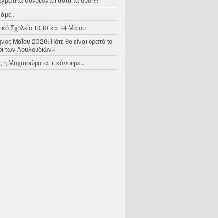
ματικά συνδέονται αυτά τα δύο !!!!
άμε..
κό Σχολείο 12,13 και 14 Μαΐου
νος Μαΐου 2026: Πότε θα είναι ορατό το
ι των Λουλουδιών»
 η Μαχαιρώματα; τι κάνουμε...