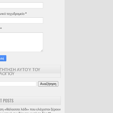
νικό ταχυδρομείο
*
α
*
ΖΉΤΗΣΗ ΑΥΤΟΎ ΤΟΥ
ΟΛΟΓΊΟΥ
T POSTS
ση «θάλασσα λάδι» που ελάχιστοι ξέρουν