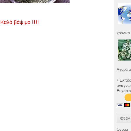
Καλό βάψιμο !!!!
χρονικό 
Αγορά α
> Ελπίζ
αναγνώστ
Ευχαρισ
ΦΌΡ
Όνομα