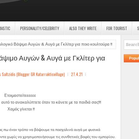
MASTIC
PERSONALITY/CELEBRITY
ALSO THEY WRITE
FOR TOURIST
S
λογικό Βάψιμο Αυγών & Αυγά με Γκλίτερ για ποιο κουλτούρα !!
άψιμο Αυγών & Αυγά με Γκλίτερ για
Popul
ltzidis (Blogger GR Katarraktisvillage)
27.4.21
Ετοιμαστείτεεεεεε
αυτό το ανακαλύπτετε όταν το κάνετε με τα παιδιά σας!!!
Χαμός γίνεται !!
ας πω έναν τρόπο να
βά
ψ
ουμε τα πασχαλινά αυγά με φυσικά
ντα χωρίς να χρησιμοποιήσουμε τις συνθετικές βαφές του εμπορίου.