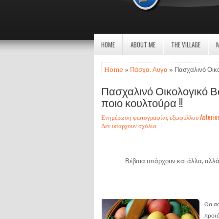
HOME
ABOUT ME
THE VILLAGE
Home
»
Πάσχα. Αυγα
» Πασχαλινό Οικο
Πασχαλινό Οικολογικό Β
ποιο κουλτούρα !!
Ενημέρωση φωτογραφίας εξωφύλλου Asterios Sa
Δεν υπάρχουν σχόλια
Βέβαια υπάρχουν και άλλα, αλλά 
Θα σ
προϊό