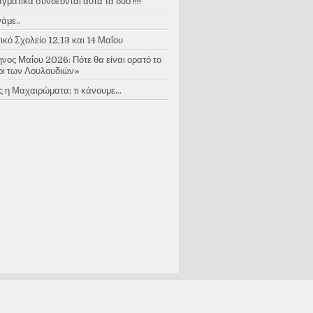
ματικά συνδέονται αυτά τα δύο !!!!
άμε..
κό Σχολείο 12,13 και 14 Μαΐου
νος Μαΐου 2026: Πότε θα είναι ορατό το
ι των Λουλουδιών»
 η Μαχαιρώματα; τι κάνουμε...