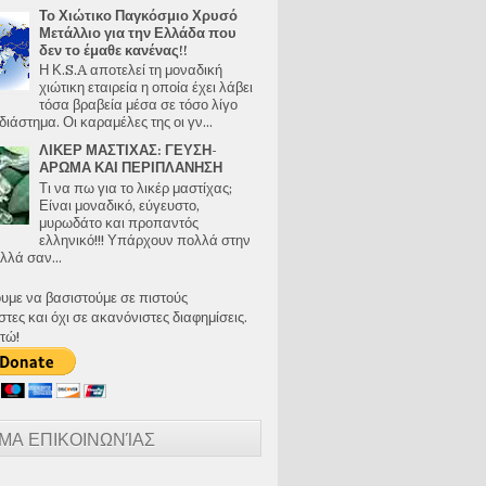
Το Χιώτικο Παγκόσμιο Χρυσό
Μετάλλιο για την Ελλάδα που
δεν το έμαθε κανένας!!
Η Κ.S.A αποτελεί τη μοναδική
χιώτικη εταιρεία η οποία έχει λάβει
τόσα βραβεία μέσα σε τόσο λίγο
διάστημα. Οι καραμέλες της οι γν...
ΛΙΚΕΡ ΜΑΣΤΙΧΑΣ: ΓΕΥΣΗ-
ΑΡΩΜΑ ΚΑΙ ΠΕΡΙΠΛΑΝΗΣΗ
Τι να πω για το λικέρ μαστίχας;
Είναι μοναδικό, εύγευστο,
μυρωδάτο και προπαντός
ελληνικό!!! Υπάρχουν πολλά στην
λλά σαν...
ουμε να βασιστούμε σε πιστούς
ες και όχι σε ακανόνιστες διαφημίσεις.
τώ!
ΜΑ ΕΠΙΚΟΙΝΩΝΊΑΣ