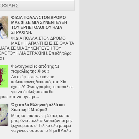
ΟΦΙΛΗΣ
ΦΙΔΙΑ ΠΟΛΛΑ ΣΤΟΝ ΔΡΟΜΟ
ΜΑΣ !!! ΣΕ ΜΙΑ ΣΥΝΕΝΤΕΥΞΗ
ΤΟΥ ΕΡΠΕΤΟΛΟΓΟΥ ΗΛΙΑ
ΣΤΡΑΧΙΝΗ.
ΦΙΔΙΑ ΠΟΛΛΑ ΣΤΟΝ ΔΡΟΜΟ
ΜΑΣ !!! Η ΑΠΑΝΤΗΣΗΣ ΣΕ ΟΛΑ ΤΑ
ΑΤΑ ΣΕ ΜΙΑ ΣΥΝΕΝΤΕΥΞΗ ΤΟΥ
ΛΟΓΟΥ ΗΛΙΑ ΣΤΡΑΧΙΝΗ. Επειδή τώρα
 έ...
Φωτογραφίες από της 91
παραλίες της Χίου!!
Αν σκέφτεστε να κάνετε
καλοκαιρινές διακοπές στη Χίο
έχετε 91 Φωτογραφίες με παραλίες
για να διαλέξετε που θα
ετε και να την προ...
Όχι απλά Ελληνική αλλά και
Χιώτικη !! Μπύρα!!
Μιας και πιάσανε η ζέστες και τα
μπυρόνια πολλαπλασιαζονται μην
ξεχνιόμαστε ε!! Τελικά όλα μπορεί
να γίνουν σε αυτό το Νησί !! Απλά