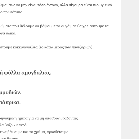
ώμα ίσως να μην είναι τόσο έντονο, αλλά σίγουρα είναι πιο υγιεινό
ιο πρωτότυπο.
ρώμα
τα
που θέλουμε να βά
ψ
ουμε τα αυγά μας θα χρειαστούμε τα
γα υλικά:
στούμε κοκκινογούλια (το κάτω μέρος των παντζαριών).
ή φύλλα αμυγδαλιάς.
μμυδιών.
 πάπρικα.
οηγούμενη ημέρα για να μη σπάσουν βράζοντας.
λα βάζουμε νερό.
ε να βάψουμε και το χρώμα, προσθέτουμε
λικό βαφής.