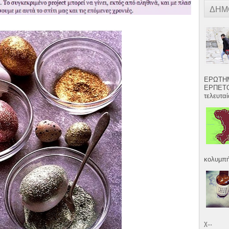
ΔΗΜ
ΕΡΩΤΗΜ
ΕΡΠΕΤΟ
τελευταία
κολυμπήσ
χ...