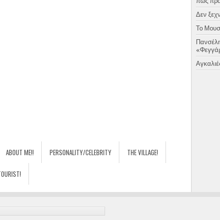
πως πραγ
Δεν ξεχν
Το Μουσι
Πανσέλη
«Φεγγάρ
Αγκαλιές
ABOUT ME!!
PERSONALITY/CELEBRITY
THE VILLAGE!
TOURIST!