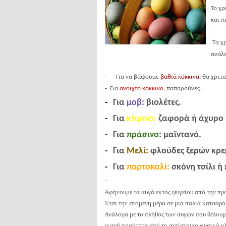
Το χρ
και π
Τα
χ
ανάλο
-
Για να βάψουμε
βαθιά κόκκινα:
θα χρεια
-
Για
ανοιχτό κόκκινο:
παπαρούνες.
-
Για
μοβ:
βιολέτες.
-
Για
κίτρινο:
ζαφορά ή άχυρο 
-
Για
πράσινο:
μαϊντανό.
-
Για
Μελί:
φλούδες ξερών κρε
-
Για
πορτοκαλί:
σκόνη τσίλι ή
-
Αφήνουμε τα αυγά εκτός ψυγείου από την πρ
Έτσι την επομένη μέρα σε μια παλιά κατσαρό
Ανάλογα με το πλήθος των αυγών που θέλουμ
ικανή ποσότητα από το αντίστοιχο φυσικό υ