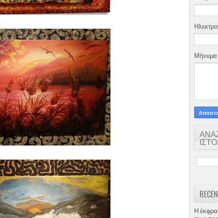
Ηλεκτρο
Μήνυμ
ΑΝΑ
ΙΣΤ
RECEN
Η έκφρα