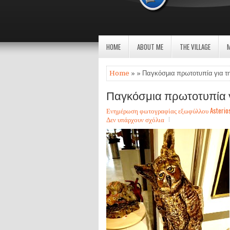
HOME
ABOUT ME
THE VILLAGE
Home
» » Παγκόσμια πρωτοτυπία για τη
Παγκόσμια πρωτοτυπία γι
Ενημέρωση φωτογραφίας εξωφύλλου Asterios Sa
Δεν υπάρχουν σχόλια