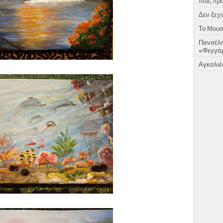
πως πραγ
Δεν ξεχν
Το Μουσι
Πανσέλη
«Φεγγάρ
Αγκαλιές