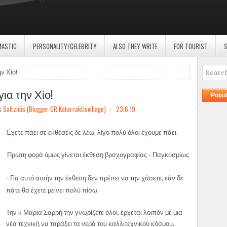
MASTIC
PERSONALITY/CELEBRITY
ALSO THEY WRITE
FOR TOURIST
S
ν Χίο!
α την Χίο!
Popul
ltzidis (Blogger GR Katarraktisvillage)
23.6.19
Έχετε πάει σε εκθέσεις δε λέω, λίγο πολύ όλοι έχουμε πάει.
Πρώτη φορά όμως γίνεται έκθεση βραχογραφίας - Παγκοσμίως
Για αυτό
αυτήν την έκθεση δεν πρέπει να την χάσετε, εάν δε
-
πάτε θα έχετε μείνει πολύ πίσω.
Την κ Μαρία Σαρρή την γνωρίζετε όλοι, έρχεται λοιπόν με μια
νέα τεχνική να ταράξει τα νερά του καλλιτεχνικού κόσμου.