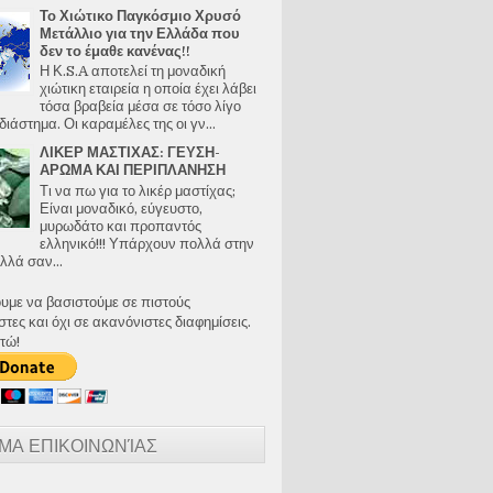
Το Χιώτικο Παγκόσμιο Χρυσό
Μετάλλιο για την Ελλάδα που
δεν το έμαθε κανένας!!
Η Κ.S.A αποτελεί τη μοναδική
χιώτικη εταιρεία η οποία έχει λάβει
τόσα βραβεία μέσα σε τόσο λίγο
διάστημα. Οι καραμέλες της οι γν...
ΛΙΚΕΡ ΜΑΣΤΙΧΑΣ: ΓΕΥΣΗ-
ΑΡΩΜΑ ΚΑΙ ΠΕΡΙΠΛΑΝΗΣΗ
Τι να πω για το λικέρ μαστίχας;
Είναι μοναδικό, εύγευστο,
μυρωδάτο και προπαντός
ελληνικό!!! Υπάρχουν πολλά στην
λλά σαν...
ουμε να βασιστούμε σε πιστούς
ες και όχι σε ακανόνιστες διαφημίσεις.
τώ!
ΜΑ ΕΠΙΚΟΙΝΩΝΊΑΣ