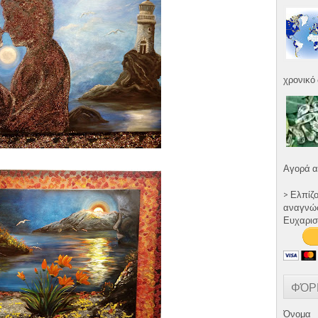
χρονικό 
Αγορά α
> Ελπίζ
αναγνώστ
Ευχαρισ
ΦΌΡ
Όνομα