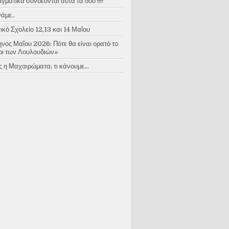
ματικά συνδέονται αυτά τα δύο !!!!
άμε..
κό Σχολείο 12,13 και 14 Μαΐου
νος Μαΐου 2026: Πότε θα είναι ορατό το
ι των Λουλουδιών»
 η Μαχαιρώματα; τι κάνουμε...