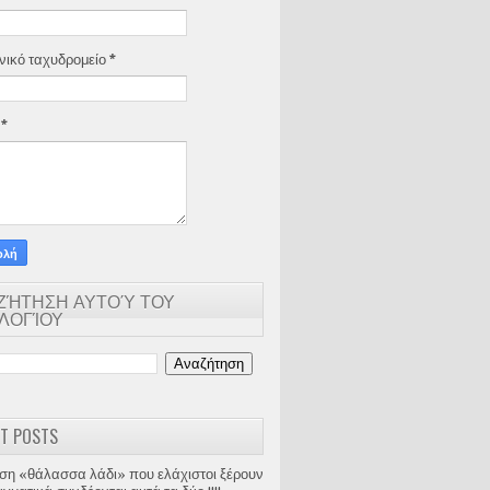
νικό ταχυδρομείο
*
α
*
ΖΉΤΗΣΗ ΑΥΤΟΎ ΤΟΥ
ΟΛΟΓΊΟΥ
T POSTS
ση «θάλασσα λάδι» που ελάχιστοι ξέρουν