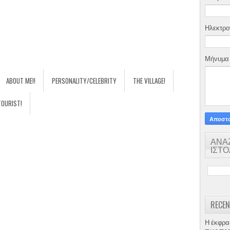
Ηλεκτρο
Μήνυμ
ABOUT ME!!
PERSONALITY/CELEBRITY
THE VILLAGE!
TOURIST!
ΑΝΑ
ΙΣΤ
RECEN
Η έκφρα