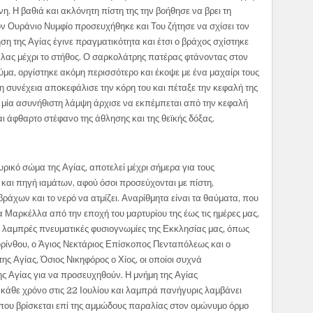
 Η βαθιά και ακλόνητη πίστη της την βοήθησε να βρει τη
ν Ουράνιο Νυμφίο προσευχήθηκε και Του ζήτησε να σχίσει τον
ση της Αγίας έγινε πραγματικότητα και έτσι ο βράχος σχίστηκε
λλας μέχρι το στήθος. Ο σαρκολάτρης πατέρας φτάνοντας στον
μα, οργίστηκε ακόμη περισσότερο και έκοψε με ένα μαχαίρι τους
τη συνέχεια αποκεφάλισε την κόρη του και πέταξε την κεφαλή της
μία ασυνήθιστη λάμψη άρχισε να εκπέμπεται από την κεφαλή
αι άφθαρτο στέφανο της άθλησης και της θεϊκής δόξας.
ρικό σώμα της Αγίας, αποτελεί μέχρι σήμερα για τους
και πηγή ιαμάτων, αφού όσοι προσεύχονται με πίστη,
άχων και το νερό να ατμίζει. Αναρίθμητα είναι τα θαύματα, που
γία Μαρκέλλα από την εποχή του μαρτυρίου της έως τις ημέρες μας,
 λαμπρές πνευματικές φυσιογνωμίες της Εκκλησίας μας, όπως
ρίνθου, ο Άγιος Νεκτάριος Επίσκοπος Πενταπόλεως και ο
ης Αγίας, Όσιος Νικηφόρος ο Χίος, οι οποίοι συχνά
ς Αγίας για να προσευχηθούν. Η μνήμη της Αγίας
άθε χρόνο στις 22 Ιουλίου και λαμπρά πανήγυρις λαμβάνει
 που βρίσκεται επί της αμμώδους παραλίας στον ομώνυμο όρμο