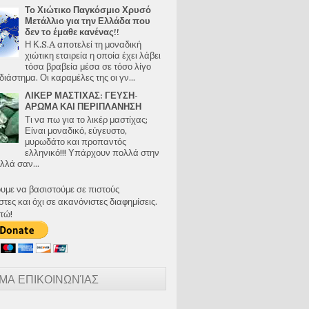
Το Χιώτικο Παγκόσμιο Χρυσό
Μετάλλιο για την Ελλάδα που
δεν το έμαθε κανένας!!
Η Κ.S.A αποτελεί τη μοναδική
χιώτικη εταιρεία η οποία έχει λάβει
τόσα βραβεία μέσα σε τόσο λίγο
διάστημα. Οι καραμέλες της οι γν...
ΛΙΚΕΡ ΜΑΣΤΙΧΑΣ: ΓΕΥΣΗ-
ΑΡΩΜΑ ΚΑΙ ΠΕΡΙΠΛΑΝΗΣΗ
Τι να πω για το λικέρ μαστίχας;
Είναι μοναδικό, εύγευστο,
μυρωδάτο και προπαντός
ελληνικό!!! Υπάρχουν πολλά στην
λλά σαν...
ουμε να βασιστούμε σε πιστούς
ες και όχι σε ακανόνιστες διαφημίσεις.
τώ!
ΜΑ ΕΠΙΚΟΙΝΩΝΊΑΣ