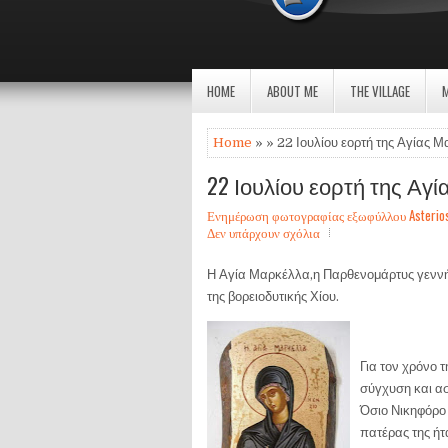
HOME
ABOUT ME
THE VILLAGE
Home
» » 22 Ιουλίου εορτή της Αγίας Μ
22 Ιουλίου εορτή της Αγ
Ενημέρωση φωτογραφίας εξωφύλλου Asterios Sa
Δεν υπάρχουν σχόλια
Η Αγία Μαρκέλλα,η Παρθενομάρτυς γεννήθ
της βορειοδυτικής Χίου.
Για τον χρόνο τ
σύγχυση και ασ
Όσιο Νικηφόρο 
πατέρας της ήτ