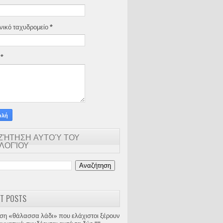
νικό ταχυδρομείο
*
α
*
ΖΉΤΗΣΗ ΑΥΤΟΎ ΤΟΥ
ΟΛΟΓΊΟΥ
T POSTS
ση «θάλασσα λάδι» που ελάχιστοι ξέρουν