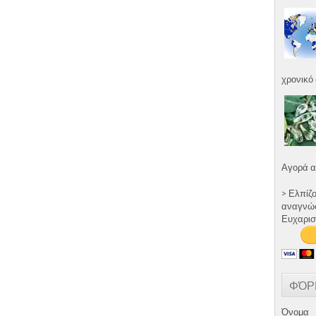
χρονικό 
Αγορά α
> Ελπίζ
αναγνώστ
Ευχαρισ
ΦΌΡ
Όνομα