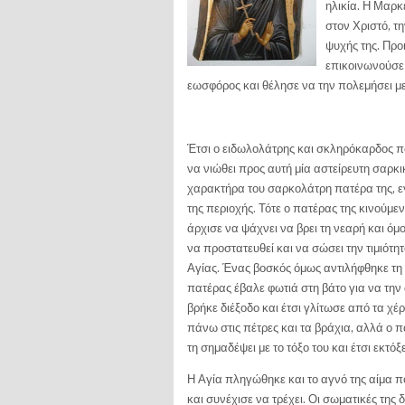
ηλικία. Η Μαρκ
στον Χριστό, τ
ψυχής της. Προ
επικοινωνούσε 
εωσφόρος και θέλησε να την πολεμήσει με
Έτσι ο ειδωλολάτρης και σκληρόκαρδος πατ
να νιώθει προς αυτή μία αστείρευτη σαρκ
χαρακτήρα του σαρκολάτρη πατέρα της, εγ
της περιοχής. Τότε ο πατέρας της κινούμε
άρχισε να ψάχνει να βρει τη νεαρή και 
να προστατευθεί και να σώσει την τιμιότη
Αγίας. Ένας βοσκός όμως αντιλήφθηκε τη 
πατέρας έβαλε φωτιά στη βάτο για να την
βρήκε διέξοδο και έτσι γλίτωσε από τα χέ
πάνω στις πέτρες και τα βράχια, αλλά ο 
τη σημαδέψει με το τόξο του και έτσι εκτό
Η Αγία πληγώθηκε και το αγνό της αίμα π
και συνέχισε να τρέχει. Οι σωματικές της