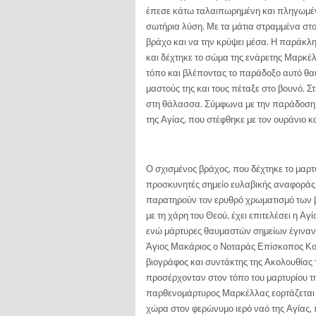
έπεσε κάτω ταλαιπωρημένη και πληγωμένη.
σωτήρια λύση. Με τα μάτια στραμμένα στο
βράχο και να την κρύψει μέσα. Η παράκλη
και δέχτηκε το σώμα της ενάρετης Μαρκέ
τόπο και βλέποντας το παράδοξο αυτό θαύ
μαστούς της και τους πέταξε στο βουνό. Σ
στη θάλασσα. Σύμφωνα με την παράδοση 
της Αγίας, που στέφθηκε με τον ουράνιο κ
Ο σχισμένος βράχος, που δέχτηκε το μαρτυ
προσκυνητές σημείο ευλαβικής αναφοράς 
παρατηρούν τον ερυθρό χρωματισμό των βρ
με τη χάρη του Θεού, έχει επιτελέσει η Α
ενώ μάρτυρες θαυμαστών σημείων έγιναν
Άγιος Μακάριος ο Νοταράς Επίσκοπος Κο
βιογράφος και συντάκτης της Ακολουθίας τ
προσέρχονταν στον τόπο του μαρτυρίου τη
παρθενομάρτυρος Μαρκέλλας εορτάζεται κ
χώρα στον φερώνυμο ιερό ναό της Αγίας,