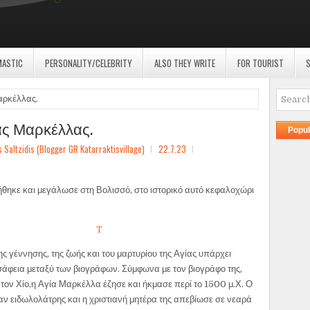
MASTIC
PERSONALITY/CELEBRITY
ALSO THEY WRITE
FOR TOURIST
S
αρκέλλας.
ίας Μαρκέλλας.
Popul
ltzidis (Blogger GR Katarraktisvillage)
22.7.23
ηκε και μεγάλωσε στη Βολισσό, στο ιστορικό αυτό κεφαλοχώρι
T
ης γέννησης, της ζωής και του μαρτυρίου της Αγίας υπάρχει
άφεια μεταξύ των βιογράφων. Σύμφωνα με τον βιογράφο της,
τον Χίο,η Αγία Μαρκέλλα έζησε και ήκμασε περί το 1500 μ.Χ. Ο
αν ειδωλολάτρης και η χριστιανή μητέρα της απεβίωσε σε νεαρά