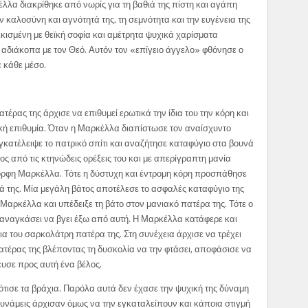
έλλα διακρίθηκε από νωρίς για τη βαθιά της πίστη και αγάπη
ην καλοσύνη και αγνότητά της, τη σεμνότητα και την ευγένεια της
ικισμένη με θεϊκή σοφία και αμέτρητα ψυχικά χαρίσματα
αδιάκοπα με τον Θεό. Αυτόν τον «επίγειο άγγελο» φθόνησε ο
 κάθε μέσο.
έρας της άρχισε να επιθυμεί ερωτικά την ίδια του την κόρη και
ική επιθυμία. Όταν η Μαρκέλλα διαπίστωσε τον αναίσχυντο
κατέλειψε το πατρικό σπίτι και αναζήτησε καταφύγιο στα βουνά
νος από τις κτηνώδεις ορέξεις του και με απερίγραπτη μανία
όμορφη Μαρκέλλα. Τότε η δύστυχη και έντρομη κόρη προσπάθησε
τά της. Μία μεγάλη βάτος αποτέλεσε το ασφαλές καταφύγιο της
Μαρκέλλα και υπέδειξε τη βάτο στον μανιακό πατέρα της. Τότε ο
 αναγκάσει να βγει έξω από αυτή. Η Μαρκέλλα κατάφερε και
ρια του σαρκολάτρη πατέρα της. Στη συνέχεια άρχισε να τρέχει
πατέρας της βλέποντας τη δυσκολία να την φτάσει, αποφάσισε να
ξευσε προς αυτή ένα βέλος.
ότισε τα βράχια. Παρόλα αυτά δεν έχασε την ψυχική της δύναμη
 δυνάμεις άρχισαν όμως να την εγκαταλείπουν και κάποια στιγμή