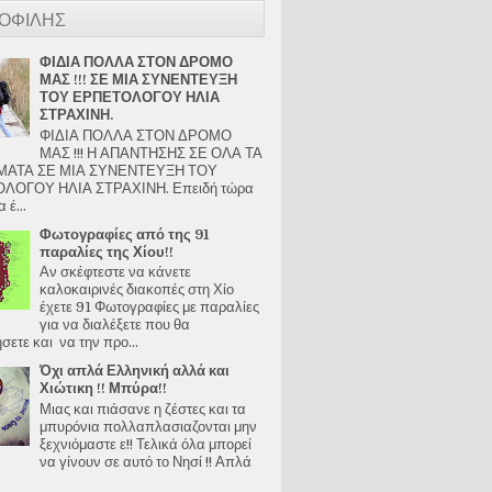
ΟΦΙΛΗΣ
ΦΙΔΙΑ ΠΟΛΛΑ ΣΤΟΝ ΔΡΟΜΟ
ΜΑΣ !!! ΣΕ ΜΙΑ ΣΥΝΕΝΤΕΥΞΗ
ΤΟΥ ΕΡΠΕΤΟΛΟΓΟΥ ΗΛΙΑ
ΣΤΡΑΧΙΝΗ.
ΦΙΔΙΑ ΠΟΛΛΑ ΣΤΟΝ ΔΡΟΜΟ
ΜΑΣ !!! Η ΑΠΑΝΤΗΣΗΣ ΣΕ ΟΛΑ ΤΑ
ΑΤΑ ΣΕ ΜΙΑ ΣΥΝΕΝΤΕΥΞΗ ΤΟΥ
ΛΟΓΟΥ ΗΛΙΑ ΣΤΡΑΧΙΝΗ. Επειδή τώρα
 έ...
Φωτογραφίες από της 91
παραλίες της Χίου!!
Αν σκέφτεστε να κάνετε
καλοκαιρινές διακοπές στη Χίο
έχετε 91 Φωτογραφίες με παραλίες
για να διαλέξετε που θα
ετε και να την προ...
Όχι απλά Ελληνική αλλά και
Χιώτικη !! Μπύρα!!
Μιας και πιάσανε η ζέστες και τα
μπυρόνια πολλαπλασιαζονται μην
ξεχνιόμαστε ε!! Τελικά όλα μπορεί
να γίνουν σε αυτό το Νησί !! Απλά