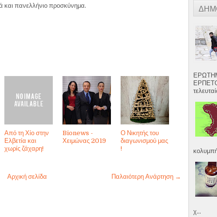
λά και πανελλήνιο προσκύνημα.
ΔΗΜ
ΕΡΩΤΗΜ
ΕΡΠΕΤΟ
τελευταία
Από τη Χίο στην
Bionews -
Ο Νικητής του
Ελβετία και
Χειμώνας 2019
διαγωνισμού μας
χωρίς ζάχαρη!
!
κολυμπήσ
Αρχική σελίδα
Παλαιότερη Ανάρτηση →
χ...