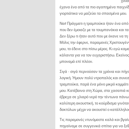
χίλι
έχανα ένα από τα πιο αγαπημένα παιχνίδι
γιορτιάτικα να μαζεύει τα σπασμένα μου.
Ναι! Πράγματι η τραμπούκα ήταν ένα από τ
που δεν έμοιαζε με τα τουμπανάκια και τ
Δεν ξέρω τι ήταν αυτό που με έκανε να τ
Μόλις την έφερνε, παραμονές Χριστουγένν
μου, το έδενε στο πίσω μέρος. Κι εγώ κα
κάλαντα για να τον ευχαριστήσω. Εκείνος
μποναμά επί πλέον.
Σιγά - σιγά περνούσαν τα χρόνια και πήγα
λογική. Ήμουν πολύ ντροπαλός και συ­νε
τραμπούκα, παρά ένα μόνο μικρό κομμάτι
μου. Κατέβαινα στη Χώρα, στα χασαπιά κι
έβρεχα σε χλιαρό νερό την τέντωνα πάνω 
καλύτερη ακουστική, το κούρδισμα γινότα
δακτύλων μέχρι να ακουστεί ο κατάλληλος
Τις παραμονές ντυνόμαστε καλά και βγαίνα
πηγαίναμε σε συγγενικά σπίτια για να ξε