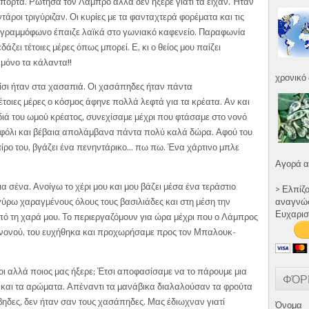
ώπορτα. Ρώτησα τον Λάμπρο αλλά δεν ήξερε γιατί τα είχαν. Ήταν
τάροι τριγύριζαν. Οι κυρίες με τα φανταχτερά φορέματα και τις
α γραμμόφωνο έπαιζε λαϊκά στο γωνιακό καφενείο. Παραφωνία
δάζει τέτοιες μέρες όπως μπορεί. Ε, κι ο θείος μου παίζει
 μόνο τα κάλαντα!!
χρονικό 
ξίσι ήταν στα χασαπιά. Οι χασάπηδες ήταν πάντα
έτοιες μέρες ο κόσμος άφηνε πολλά λεφτά για τα κρέατα. Αν και
ιά του ωμού κρέατος, συνεχίσαμε μέχρι που φτάσαμε στο νονό
τοφόλι και βέβαια απολάμβανα πάντα πολύ καλά δώρα. Αφού του
ταίρο του, βγάζει ένα πενηντάρικο… πω πω. Ένα χάρτινο μπλε
Αγορά α
ια σένα. Ανοίγω το χέρι μου και μου βάζει μέσα ένα τεράστιο
> Ελπίζ
αναγνώστ
γύρω χαραγμένους όλους τους βασιλιάδες και στη μέση την
Ευχαρισ
πό τη χαρά μου. Το περιεργαζόμουν για ώρα μέχρι που ο Λάμπρος
ου νονού, του ευχήθηκα και προχωρήσαμε προς τον Μπαλουκ-
λοι αλλά ποιος μας ήξερε; Έτσι αποφασίσαμε να το πάρουμε μια
ΦΌΡ
α και τα αρώματα. Απέναντι τα μανάβικα διαλαλούσαν τα φρούτα
άβηδες, δεν ήταν σαν τους χασάπηδες. Μας έδιωχναν γιατί
Όνομα