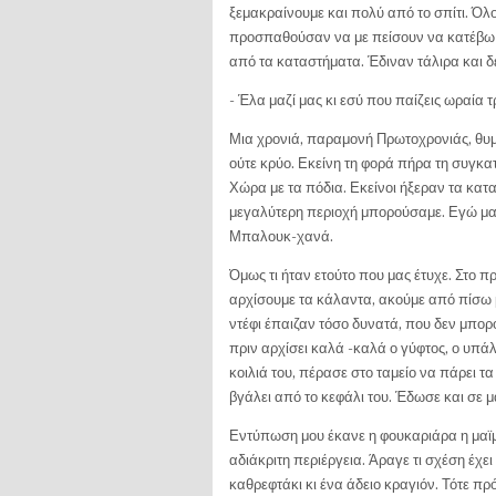
ξεμακραίνουμε και πολύ από το σπίτι. Όλο
προσπαθούσαν να με πείσουν να κατέβω 
από τα κα­ταστήματα. Έδιναν τάλιρα και δ
- Έλα μαζί μας κι εσύ που παίζεις ωραία 
Μια χρονιά, παραμονή Πρωτοχρονιάς, θυμ
ούτε κρύο. Εκείνη τη φορά πήρα τη συγκα
Χώρα με τα πόδια. Εκείνοι ήξεραν τα κατ
μεγαλύτερη περιοχή μπορούσαμε. Εγώ μα
Μπαλουκ-χανά.
Όμως τι ήταν ετούτο που μας έτυχε. Στο
αρχίσουμε τα κάλαντα, ακούμε από πίσω μ
ντέφι έπαιζαν τόσο δυνατά, που δεν μπο
πριν αρχίσει καλά -καλά ο γύφτος, ο υπάλ
κοιλιά του, πέρασε στο ταμείο να πάρει 
βγάλει από το κε­φάλι του. Έδωσε και σε μ
Εντύπωση μου έκανε η φουκαριάρα η μαϊμ
αδιάκριτη περιέργεια. Άραγε τι σχέση έχε
καθρεφτάκι κι ένα άδειο κραγιόν. Τότε πρ