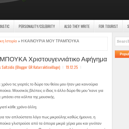
MASTIC
PERSONALITY/CELEBRITY
ALSO THEY WRITE
FOR TOURIST
S
κη Ιστορία
» Η ΚΑΙΝΟΥΡΙΑ ΜΟΥ ΤΡΑΜΠΟΥΚΑ
Popul
ΠΟΥΚΑ Χριστουγεννιάτικο Αφήγημα
ltzidis (Blogger GR Katarraktisvillage)
19.12.25
 χρόνο τις γιορτές το δώρο του θείου μου ήταν μια καινούρια
πούκα. Μουσικός βλέπεις ο ίδιος τι άλλο δώρο θα μου 'κανε για
ε μπάσει στα κόλπα της μουσικής.
γιατί κάθε χρόνο άλλη;
ια τον απλούστατο λόγο πως μικρούλης καθώς ήμουνα, η
πούκα γλιστρούσε από τα άπειρα μικρά χέρια μου και γινόταν