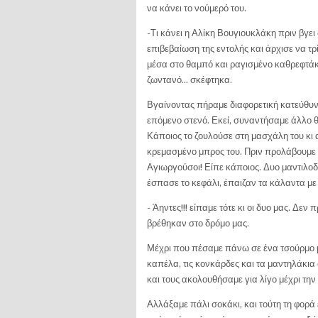
να κάνει το νούμερό του.
-Τι κάνει η Αλίκη Βουγιουκλάκη πριν βγει 
επιβεβαίωση της εντολής και άρχισε να τρ
μέσα στο θαμπό και ραγισμένο καθρεφτάκι
ζωντανό… σκέφτηκα.
Βγαίνοντας πήραμε διαφορετική κατεύθυν
επόμενο στενό. Εκεί, συναντήσαμε άλλο θ
Κάποιος το ζουλούσε στη μασχάλη του κι 
κρεμασμένο μπρος του. Πριν προλάβουμε 
Αγιωργούσοι! Είπε κάποιος. Δυο μαντιλοδε
έσπασε το κεφάλι, έπαιζαν τα κάλαντα με 
- Άηντες!!! είπα­με τότε κι οι δυο μας. Δ
βρέθηκαν στο δρόμο μας.
Μέχρι που πέσαμε πάνω σε ένα τσούρμο 
καπέλα, τις κονκάρδες και τα μαντηλάκι
και τους ακολουθήσαμε για λίγο μέχρι τη
Αλλάξαμε πάλι σοκάκι, και τούτη τη φορά 