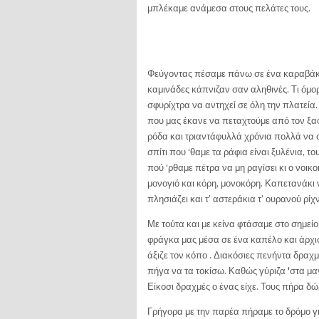
μπλέκαμε ανάμεσα στους πελάτες τους.
Φεύγοντας πέσαμε πάνω σε ένα καραβάκι.
καμινάδες κάπνιζαν σαν αληθινές. Τι όμορ
σφυρίχτρα να αντηχεί σε όλη την πλατεία.
που μας έκανε να πεταχτούμε από τον ξαφ
ρόδα και τριαντάφυλλά χρόνια πολλά να σ
σπίτι που ‘θαμε τα ράφια είναι ξυλένια, τ
πού ‘ρθαμε πέτρα να μη ραγίσει κι ο νοικο
μονογιό και κόρη, μονοκόρη. Καπετανάκι 
πλησιάζει και τ’ αστεράκια τ’ ουρανού ρίχ
Με τούτα και με κείνα φτάσαμε στο σημεί
φράγκα μας μέσα σε ένα καπέλο και άρχι
άξιζε τον κόπο . Διακόσιες πενήντα δραχμ
πήγα να τα τοκίσω. Καθώς γύριζα 'στα μα
Είκοσι δραχμές ο ένας είχε. Τους πήρα δώ
Γρήγορα με την παρέα πήραμε το δρόμο για