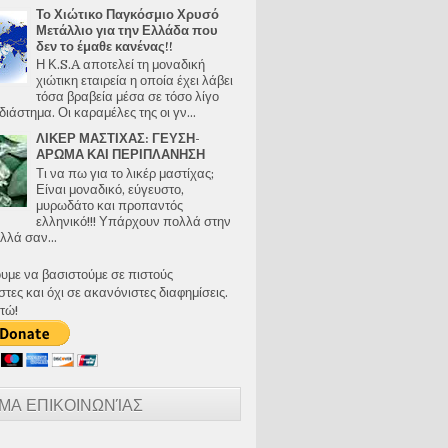
Το Χιώτικο Παγκόσμιο Χρυσό
Μετάλλιο για την Ελλάδα που
δεν το έμαθε κανένας!!
Η Κ.S.A αποτελεί τη μοναδική
χιώτικη εταιρεία η οποία έχει λάβει
τόσα βραβεία μέσα σε τόσο λίγο
διάστημα. Οι καραμέλες της οι γν...
ΛΙΚΕΡ ΜΑΣΤΙΧΑΣ: ΓΕΥΣΗ-
ΑΡΩΜΑ ΚΑΙ ΠΕΡΙΠΛΑΝΗΣΗ
Τι να πω για το λικέρ μαστίχας;
Είναι μοναδικό, εύγευστο,
μυρωδάτο και προπαντός
ελληνικό!!! Υπάρχουν πολλά στην
λλά σαν...
ουμε να βασιστούμε σε πιστούς
ες και όχι σε ακανόνιστες διαφημίσεις.
τώ!
ΜΑ ΕΠΙΚΟΙΝΩΝΊΑΣ