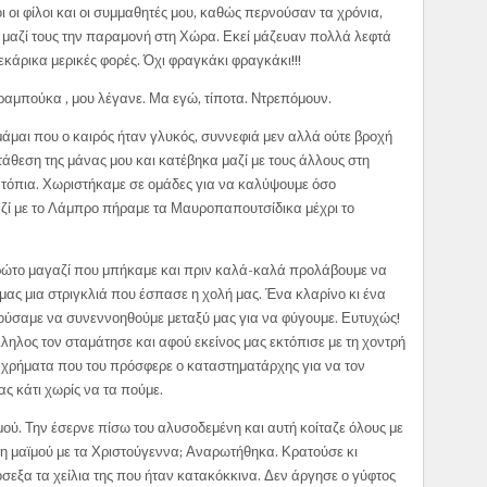
ι οι φίλοι και οι συμμαθητές μου, καθώς περνούσαν τα χρόνια,
μαζί τους την παραμονή στη Χώρα. Εκεί μάζευαν πολλά λεφτά
εκάρικα μερικές φορές. Όχι φραγκάκι φραγκάκι!!!
τραμπούκα , μου λέγανε. Μα εγώ, τίποτα. Ντρεπόμουν.
άμαι που ο καιρός ήταν γλυκός, συννεφιά μεν αλλά ούτε βροχή
τάθεση της μάνας μου και κατέβηκα μαζί με τους άλλους στη
ατόπια. Χωρι­στήκαμε σε ομάδες για να καλύψουμε όσο
ζί με το Λάμπρο πήραμε τα Μαυροπαπουτσίδικα μέχρι το
 πρώτο μαγαζί που μπήκαμε και πριν καλά-καλά προλάβουμε να
ας μια στριγκλιά που έσπασε η χολή μας. Ένα κλαρίνο κι ένα
ρούσαμε να συνεννοηθούμε μεταξύ μας για να φύγουμε. Ευτυχώς!
ληλος τον σταμάτησε και αφού εκείνος μας εκτόπισε με τη χοντρή
τα χρήματα που του πρόσφερε ο καταστηματάρχης για να τον
ας κάτι χωρίς να τα πούμε.
ού. Την έσερνε πίσω του αλυσοδεμένη και αυτή κοίταζε όλους με
ι η μαϊμού με τα Χριστούγεννα; Αναρωτήθηκα. Κρατούσε κι
όσεξα τα χείλια της που ήταν κατακόκκινα. Δεν άργησε ο γύφτος