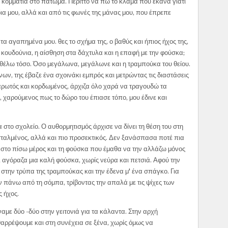
α κομμάτια στο πάτωμα. Περιττό να πω το κλάμα που έκανα γιατί
α μου, αλλά και από τις φωνές της μάνας μου, που έπρεπε
α αγαπημένα μου. θες το σχήμα της, ο βαθύς και ήπιος ήχος της,
α κουδούνια, η αίσθηση στα δάχτυλα και η επαφή με την φούσκα;
η θέλω τόσο. Όσο μεγάλωνα, μεγάλωνε και η τραμπούκα του θείου.
ων, της έβαζε ένα σχοινάκι εμπρός και μετρώντας τις διαστάσεις
μαρωτός και κορδωμένος, άρχιζα όλο χαρά να τραγου­δώ τα
, χαρούμενος πως το δώρο του έπιασε τόπο, μου έδινε και
 στο σχολείο. Ο αυθορμητι­σμός άρχισε να δίνει τη θέση του στη
σταλμένος, αλλά και πιο προσεκτικός. Δεν ξανάσπασα ποτέ πια
 στο πίσω μέρος και τη φούσκα που έμαθα να την αλλάζω μόνος
 αγόραζα μια κα­λή φούσκα, χωρίς νεύρα και πετσιά. Αφού την
στην τρύπα της τραμπούκας και την έδενα μ' ένα σπάγκο. Για
ν πάνω από τη σόμπα, τρίβοντας την απαλά με τις ψίχες των
 ήχος.
με δύο -δύο στην γειτονιά για τα κά­λαντα. Στην αρχή
θαρρέψουμε και στη συνέχεια σε ξένα, χωρίς όμως να