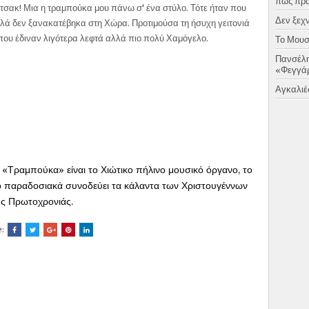
πως πραγ
σακ! Μια η τραμπούκα μου πάνω σ' ένα στύλο. Τότε ήταν που
Δεν ξεχν
αλά δεν ξανακατέβηκα στη Χώρα. Προτιμούσα τη ήσυχη γειτονιά
 που έδιναν λιγό­τερα λεφτά αλλά πιο πολύ Χαμόγελο.
Το Μουσι
Πανσέλη
«Φεγγάρ
Αγκαλιές
 «Τραμπούκα» είναι το Χιώτικο πήλινο μουσικό όργανο, το 
 παραδοσιακά συνοδεύει τα κάλαντα των Χριστουγέννων 
ης Πρωτοχρονιάς.
e: