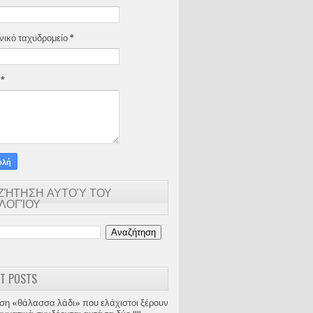
νικό ταχυδρομείο
*
α
*
ΖΉΤΗΣΗ ΑΥΤΟΎ ΤΟΥ
ΟΛΟΓΊΟΥ
T POSTS
ση «θάλασσα λάδι» που ελάχιστοι ξέρουν