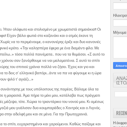
Ηλεκτρο
 Ήταν ολόφωτο και στολισμένο με χρωματιστά σημαιάκια!! Οι
Μήνυμ
φο! Είχαν βάλει φωτιά στο καζανάκι και ο ατμός έκανε τη
 Χωρίς να το περιμένουμε, ο κανονιέρης έριξε και δυο κανονιές
νικό κρότο. «Την καλησπέρα έφερα με ένα διαμάντι φίλο. Με
τείλω..» τόσα πολλά παινέματα.. που να τα θυμάσαι. «Σ αυτό το
ου χρόνου σαν ξανάρθουμε να ναι μαλαματένια. Σ αυτό το σπίτι
κύρης του σπιτιού χρόνια πολλά να ζήσει. Έχεις και γιο και
να το δεις σ’ ελληνικό βαπόρι…άντε να πα να φύγουμε κι η ώρα
ΑΝΑ
νουν ψιλό τ’ αγιάζι…»
ΙΣΤ
ο συνάντησης με τους υπόλοιπους της παρέας. Βάλαμε όλα τα
σε η μοιρασιά. Άμα πήρα το μέκι μου, κατάλαβα πως πράγματι
ές μά­ζεψα, τότε. Χώρια το τριαντάρικο του νονού μου. Κι αμέσως
γαζιά μου γυάλισαν δυο κουμπαράδες ο Χοντρός και ο Λιγνός.
RECEN
ρο στην αδελφή μου και σε μένα. Για την Πρωτοχρονιά.
Η έκφρα
 το σπίτι, ευχαριστημένοι και χαρούμενοι. Καθώς παίζαμε και