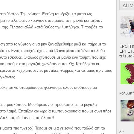
ΔΗΜ
στο θέατρο; Την ρώτησε. Εκείνη του έριξε μια ματιά ως
ίβει το τελειωμένο κραγιόν στο πρόσωπό της ενώ κοιταζόταν
 της. Γέλασα, αλλά κατά βάθος την λυπήθηκα. Τι τραβάει το
ση από το γύφτο για να μην ξαναβρεθούμε μαζί και πήραμε το
ΕΡΩΤΗΜ
έαμα. Ένας τσιριχτός ήχος που έβαινε μέσα από ένα τουλούμι.
ΕΡΠΕΤΟ
τελευταία
αυτό έσκουζε. Ο άλλος χτυπούσε με μανία ένα τουμπί που είχε
να μπούμε στα μαγαζιά, χωνόταν αυτοί. Ωχ. Κατέβηκαν οι
μένοι με κεχριμπαρένιες μαντίλες, θαρρείς και κάποιος πριν τους
γκάιντες.
εν πρόκειται να σταυρώσουμε φράγκο με όλους ετού­τους που
κολυμπήσ
με προσκόπους. Μου άρεσαν οι πρόσκοποι με τα μεγάλα
α στο λαιμό. Έπαιζαν και ωραία τυμπανοκρουσία που με συνεπήρε
ν Απλωταριά. Σαν σε παρέλαση!!
είμαστε πιο τυχεροί. Πέσαμε σε μια γειτονιά που πολλά απ’ τα
χ...