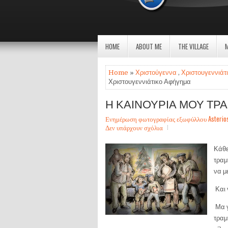
HOME
ABOUT ME
THE VILLAGE
Home
»
Χριστούγεννα
,
Χριστουγεννιάτι
Χριστουγεννιάτικο Αφήγημα
Η ΚΑΙΝΟΥΡΙΑ ΜΟΥ ΤΡΑΜ
Ενημέρωση φωτογραφίας εξωφύλλου Asterios Sa
Δεν υπάρχουν σχόλια
Κάθε
τραμ
να μ
Και 
Μα γ
τραμ