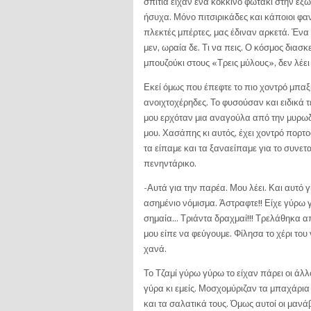
σπίτια είχαν ένα κόκκινο φωτάκι στην εξ
ήσυχα. Μόνο πιτσιρικάδες και κάποιοι φαν
πλεκτές μπέρτες, μας έδιναν αρκετά. Έν
μεν, ωραία δε. Τι να πεις. Ο κόσμος διασκε
μπουζούκι στους «Τρεις μύλους», δεν λέει
Εκεί όμως που έπεφτε το πιο χοντρό μπα
ανοιχτοχέρηδες. Το φυσούσαν και ειδικά τ
μου ερχόταν μια αναγούλα από την μυρωδ
μου. Χασάπης κι αυτός, έχει χοντρό πορ
τα είπαμε και τα ξαναείπαμε για το συνε
πενηντάρικο.
-Αυτά για την παρέα. Μου λέει. Και αυτό γ
ασημένιο νόμισμα. Άστραφτε!! Είχε γύρω 
σημαία… Τριάντα δραχμαί!!! Τρελάθηκα α
μου είπε να φεύγουμε. Φίλησα το χέρι τ
χανά.
Το Τζαμί γύρω γύρω το είχαν πάρει οι άλ
γύρα κι εμείς. Μοσχομύριζαν τα μπαχάρι
και τα σαλατικά τους. Όμως αυτοί οι μαν