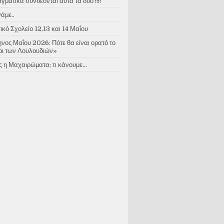
ματικά συνδέονται αυτά τα δύο !!!!
άμε..
κό Σχολείο 12,13 και 14 Μαΐου
νος Μαΐου 2026: Πότε θα είναι ορατό το
ι των Λουλουδιών»
 η Μαχαιρώματα; τι κάνουμε...