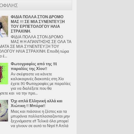
ΟΦΙΛΗΣ
ΦΙΔΙΑ ΠΟΛΛΑ ΣΤΟΝ ΔΡΟΜΟ
ΜΑΣ !!! ΣΕ ΜΙΑ ΣΥΝΕΝΤΕΥΞΗ
ΤΟΥ ΕΡΠΕΤΟΛΟΓΟΥ ΗΛΙΑ
ΣΤΡΑΧΙΝΗ.
ΦΙΔΙΑ ΠΟΛΛΑ ΣΤΟΝ ΔΡΟΜΟ
ΜΑΣ !!! Η ΑΠΑΝΤΗΣΗΣ ΣΕ ΟΛΑ ΤΑ
ΑΤΑ ΣΕ ΜΙΑ ΣΥΝΕΝΤΕΥΞΗ ΤΟΥ
ΛΟΓΟΥ ΗΛΙΑ ΣΤΡΑΧΙΝΗ. Επειδή τώρα
 έ...
Φωτογραφίες από της 91
παραλίες της Χίου!!
Αν σκέφτεστε να κάνετε
καλοκαιρινές διακοπές στη Χίο
έχετε 91 Φωτογραφίες με παραλίες
για να διαλέξετε που θα
ετε και να την προ...
Όχι απλά Ελληνική αλλά και
Χιώτικη !! Μπύρα!!
Μιας και πιάσανε η ζέστες και τα
μπυρόνια πολλαπλασιαζονται μην
ξεχνιόμαστε ε!! Τελικά όλα μπορεί
να γίνουν σε αυτό το Νησί !! Απλά