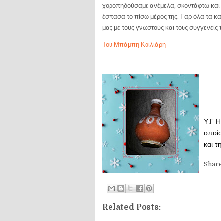
χοροπηδούσαμε ανέμελα, σκοντάφτω και τ
έσπασα το πίσω μέρος της. Παρ όλα τα κ
μας με τους γνωστούς και τους συγγενείς
Του Μπάμπη Κοιλιάρη
Υ.Γ Η
οποίο
και τ
Shar
Related Posts: