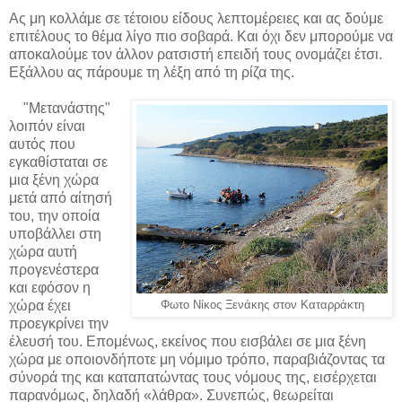
Ας μη κολλάμε σε τέτοιου είδους λεπτομέρειες και ας δούμε
επιτέλους το θέμα λίγο πιο σοβαρά. Και όχι δεν μπορούμε να
αποκαλούμε τον άλλον ρατσιστή επειδή τους ονομάζει έτσι.
Εξάλλου ας πάρουμε τη λέξη από τη ρίζα της.
"Μετανάστης"
λοιπόν είναι
αυτός που
εγκαθίσταται σε
μια ξένη χώρα
μετά από αίτησή
του, την οποία
υποβάλλει στη
χώρα αυτή
προγενέστερα
και εφόσον η
χώρα έχει
Φωτο Νίκος Ξενάκης στον Καταρράκτη
προεγκρίνει την
έλευσή του. Επομένως, εκείνος που εισβάλει σε μια ξένη
χώρα με οποιονδήποτε μη νόμιμο τρόπο, παραβιάζοντας τα
σύνορά της και καταπατώντας τους νόμους της, εισέρχεται
παρανόμως, δηλαδή «λάθρα». Συνεπώς, θεωρείται