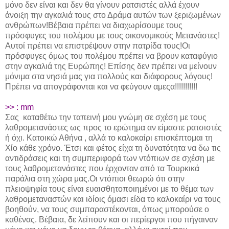
μόνο δεν είναι και δεν θα γίνουν ρατσιστές αλλά έχουν
άνοιξη την αγκαλιά τους στο Δράμα αυτών των ξεριζωμένων
ανθρώπων!Βέβαια πρέπει να διαχωρίσουμε τους
πρόσφυγες του πολέμου με τους οικονομικούς Μετανάστες!
Αυτοί πρέπει να επιστρέψουν στην πατρίδα τους!Οι
πρόσφυγες όμως του πολέμου πρέπει να βρουν καταφύγιο
στην αγκαλιά της Ευρώπης! Επίσης δεν πρέπει να μείνουν
μόνιμα στα νησιά μας για πολλούς και διάφορους λόγους!
Πρέπει να απογράφονται και να φεύγουν αμεςα!!!!!!!!!!!
>> : mm
Σας καταθέτω την ταπεινή μου γνώμη σε σχέση με τους
λαθρομετανάστες ως προς το ερώτημα αν είμαστε ρατσιστές
ή όχι. Κατοικώ Αθήνα , αλλά το καλοκαίρι επισκέπτομαι τη
Χίο κάθε χρόνο. Έτσι και φέτος είχα τη δυνατότητα να δω τις
αντιδράσεις και τη συμπεριφορά των ντόπιων σε σχέση με
τους λαθρομετανάστες που έρχονταν από τα Τουρκικά
παράλια στη χώρα μας.Οι ντόπιοι θεωρώ ότι στην
πλειοψηφία τους είναι ευαισθητοποιημένοι με το θέμα των
λαθρομεταναστών και ιδίοις όμασι είδα το καλοκαίρι να τους
βοηθούν, να τους συμπαραστέκονται, όπως μπορούσε ο
καθένας. Βέβαια, δε λείπουν και οι περίεργοι που πήγαιναν