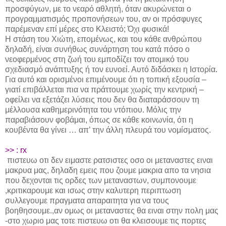
προσφύγων, με το νεαρό αθλητή, όταν ακυρώνεται ο
προγραμματισμός προπονήσεων του, αν οι πρόσφυγες
παρέμεναν επί μέρες στο Κλειστό; Όχι φυσικά!
Η στάση του Χιώτη, επομένως, και του κάθε ανθρώπου
δηλαδή, είναι συνήθως συνάρτηση του κατά πόσο ο
νεοφερμένος στη ζωή του εμποδίζει τον ατομικό του
σχεδιασμό ανάπτυξης ή τον ευνοεί. Αυτό διδάσκει η Ιστορία.
Για αυτό και ορισμένοι επιμένουμε ότι η τοπική εξουσία –
γιατί επιβάλλεται πια να πράττουμε χωρίς την κεντρική –
οφείλει να εξετάζει λύσεις που δεν θα διαταράσσουν τη
μέλλουσα καθημερινότητα του ντόπιου. Μόλις την
παραβιάσουν φοβάμαι, όπως σε κάθε κοινωνία, ότι η
κουβέντα θα γίνει … απ’ την άλλη πλευρά του νομίσματος.
>> : rx
πιστευω οτι δεν ειμαστε ρατσιστες οσο οι μεταναστες ειναι
μακρυα μας, δηλαδη εμεις που ζουμε μακρια απο τα νησια
που δεχονται τις ορδες των μεταναστων, συμπονουμε
,κριτικαρουμε και ισως στην καλυτερη περιπτωση
συλλεγουμε πραγματα απαραιτητα για να τους
βοηθησουμε.,αν ομως οι μεταναστες θα ειναι στην πολη μας
-στο χωριο μας τοτε πιστευω οτι θα κλεισουμε τις πορτες