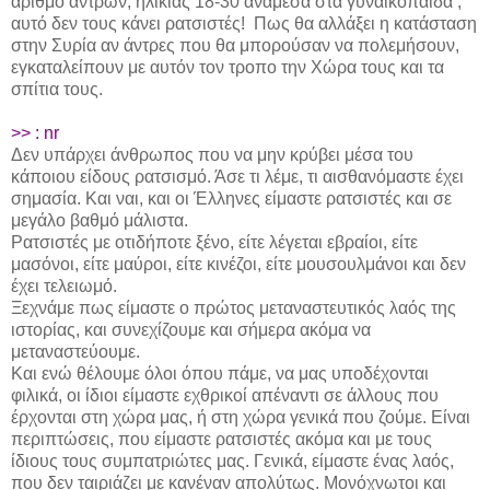
αριθμό αντρών, ηλικίας 18-30 ανάμεσα στα γυναικόπαιδα ,
αυτό δεν τους κάνει ρατσιστές! Πως θα αλλάξει η κατάσταση
στην Συρία αν άντρες που θα μπορούσαν να πολεμήσουν,
εγκαταλείπουν με αυτόν τον τροπο την Χώρα τους και τα
σπίτια τους.
>> : nr
Δεν υπάρχει άνθρωπος που να μην κρύβει μέσα του
κάποιου είδους ρατσισμό. Άσε τι λέμε, τι αισθανόμαστε έχει
σημασία. Και ναι, και οι Έλληνες είμαστε ρατσιστές και σε
μεγάλο βαθμό μάλιστα.
Ρατσιστές με οτιδήποτε ξένο, είτε λέγεται εβραίοι, είτε
μασόνοι, είτε μαύροι, είτε κινέζοι, είτε μουσουλμάνοι και δεν
έχει τελειωμό.
Ξεχνάμε πως είμαστε ο πρώτος μεταναστευτικός λαός της
ιστορίας, και συνεχίζουμε και σήμερα ακόμα να
μεταναστεύουμε.
Και ενώ θέλουμε όλοι όπου πάμε, να μας υποδέχονται
φιλικά, οι ίδιοι είμαστε εχθρικοί απέναντι σε άλλους που
έρχονται στη χώρα μας, ή στη χώρα γενικά που ζούμε. Είναι
περιπτώσεις, που είμαστε ρατσιστές ακόμα και με τους
ίδιους τους συμπατριώτες μας. Γενικά, είμαστε ένας λαός,
που δεν ταιριάζει με κανέναν απολύτως. Μονόχνωτοι και