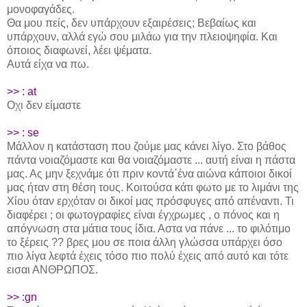
μονοφαγάδες.
Θα μου πείς, δεν υπάρχουν εξαιρέσεις; Βεβαίως και
υπάρχουν, αλλά εγώ σου μιλάω για την πλειοψηφία. Και
όποιος διαφωνεί, λέει ψέματα.
Αυτά είχα να πω.
>> : at
Οχι δεν είμαστε
>> : se
Μάλλον η κατάσταση που ζούμε μας κάνει λίγο. Στο βάθος
πάντα νοιαζόμαστε και θα νοιαζόμαστε ... αυτή είναι η πάστα
μας. Ας μην ξεχνάμε ότι πριν κοντά΄ένα αιώνα κάποιοι δικοί
μας ήταν στη θέση τους. Κοιτούσα κάτι φωτο με το λιμάνι της
Χίου όταν ερχόταν οι δικοί μας πρόσφυγες από απέναντι. Τι
διαφέρει ; οι φωτογραφίες είναι έγχρωμες , ο πόνος και η
απόγνωση στα μάτια τους ίδια. Αστα να πάνε ... το φιλότιμο
το ξέρεις ?? βρες μου σε ποια άλλη γλώσσα υπάρχει όσο
πιο λίγα λεφτά έχεις τόσο πιο πολύ έχεις από αυτό και τότε
εισαι ΑΝΘΡΩΠΟΣ.
>> :gn