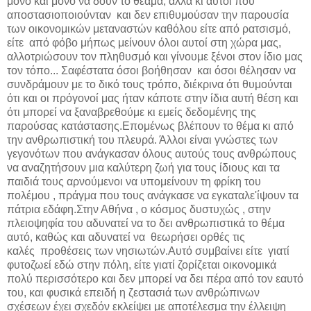
μόνο και μόνο να δουν το θέαμα, αλλά κι αυτοί που
αποστασιοποιούνταν και δεν επιθυμούσαν την παρουσία
των οικονομικών μεταναστών καθόλου είτε από ρατσισμό,
είτε από φόβο μήπως μείνουν όλοι αυτοί στη χώρα μας,
αλλοτριώσουν τον πληθυσμό και γίνουμε ξένοι στον ίδιο μας
τον τόπο... Σαφέστατα όσοι βοήθησαν και όσοι θέλησαν να
συνδράμουν με το δικό τους τρόπο, διέκρινα ότι θυμούνται
ότι και οι πρόγονοί μας ήταν κάποτε στην ίδια αυτή θέση και
ότι μπορεί να ξαναβρεθούμε κι εμείς δεδομένης της
παρούσας κατάστασης.Επομένως βλέπουν το θέμα κι από
την ανθρωπιστική του πλευρά. Άλλοι είναι γνώστες των
γεγονότων που ανάγκασαν όλους αυτούς τους ανθρώπους
να αναζητήσουν μια καλύτερη ζωή για τους ίδιους και τα
παιδιά τους αρνούμενοι να υπομείνουν τη φρίκη του
πολέμου , πράγμα που τους ανάγκασε να εγκαταλε'ίψουν τα
πάτρια εδάφη.Στην Αθήνα , ο κόσμος δυστυχώς , στην
πλειοψηφία του αδυνατεί να το δει ανθρωπιστικά το θέμα
αυτό, καθώς και αδυνατεί να θεωρήσει ορθές τις
καλές προθέσεις των νησιωτών.Αυτό συμβαίνει είτε γιατί
φυτοζωεί εδώ στην πόλη, είτε γιατί ζορίζεται οικονομικά
πολύ περισσότερο και δεν μπορεί να δει πέρα από τον εαυτό
του, και φυσικά επειδή η ζεστασιά των ανθρώπινων
σχέσεων έχει σχεδόν εκλείψει με αποτέλεσμα την έλλειψη