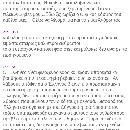
από τον Τόπο τους. Νοιώθω ...καταλαβαίνω και
συμπαρίσταμαι σε αυτούς τους ξεριζωμένους. Για να
τελειώνω φίλε μου ...Εδώ ξεχωρίζει ο ψυχικός κόσμος του
καθένα μας.... Θέλω να λέγομαι μα και να είμαι Άνθρωπος
>> : ma
καθόλου ρατσιτσες σε σχεση με τα ευρωπαικα γαιδουρια.
ειμαστε απειρως καλυτεροι ανθρωποι
το οτι υπαρχουν καποιοι φασιστες και μαλακες δεν αναιρει το
προηγουμενο
>> : ss
Οι Έλληνες είναι φιλόξενος λαός και έχουν υποδεχτεί και
βοηθήσει, στην πλειοψηφία βέβαια, τους μετανάστες. Αν
λάβουμε υπόψιν ότι ο Έλληνας βιώνει μια παραταιταμενη
οικονομική κρίση, μπορούμε να συμπεράνουμε ότι ο
Έλληνας δίνει από το υστέρημα του για να προσφέρει στους
Σύριους που βιώνουν τον δικό τους Γολγοθά. διαφορά του
Έλληνα σε σύγκριση με του Ούγγρου ή του Κροάτη στον
τρόπο συμπεριφοράς απέναντι σε αυτούς τους ανθρώπους
την βλέπουμε στα πλάνα των ειδήσεων. Τώρα, αν κάποιοι
συμπολίτες μας δυσανασχετούν όταν βλέπουν ένα μεγάλο