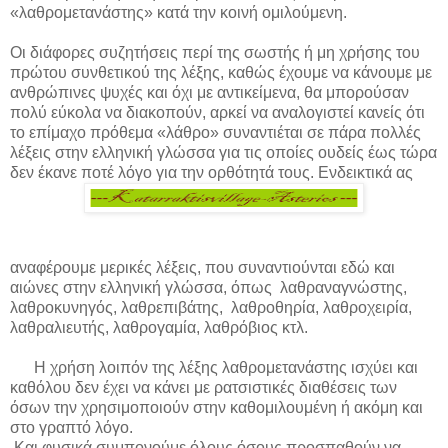
«λαθρομετανάστης» κατά την κοινή ομιλούμενη.
Οι διάφορες συζητήσεις περί της σωστής ή μη χρήσης του
πρώτου συνθετικού της λέξης, καθώς έχουμε να κάνουμε με
ανθρώπινες ψυχές και όχι με αντικείμενα, θα μπορούσαν
πολύ εύκολα να διακοπούν, αρκεί να αναλογιστεί κανείς ότι
το επίμαχο πρόθεμα «λάθρο» συναντιέται σε πάρα πολλές
λέξεις στην ελληνική γλώσσα για τις οποίες ουδείς έως τώρα
δεν έκανε ποτέ λόγο για την ορθότητά τους. Ενδεικτικά ας
αναφέρουμε μερικές λέξεις, που συναντιούνται εδώ και
αιώνες στην ελληνική γλώσσα, όπως λαθραναγνώστης,
λαθροκυνηγός, λαθρεπιβάτης, λαθροθηρία, λαθροχειρία,
λαθραλιευτής, λαθρογαμία, λαθρόβιος κτλ.
Η χρήση λοιπόν της λέξης λαθρομετανάστης ισχύει και
καθόλου δεν έχει να κάνει με ρατσιστικές διαθέσεις των
όσων την χρησιμοποιούν στην καθομιλουμένη ή ακόμη και
στο γραπτό λόγο.
Και φυσικά συμπονούμε όλους όσους προσπαθούν να