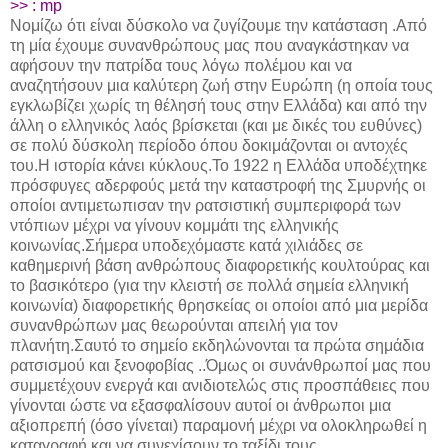
>> : mp
Νομίζω ότι είναι δύσκολο να ζυγίζουμε την κατάσταση .Από
τη μία έχουμε συνανθρώπους μας που αναγκάστηκαν να
αφήσουν την πατρίδα τους λόγω πολέμου και να
αναζητήσουν μια καλύτερη ζωή στην Ευρώπη (η οποία τους
εγκλωβίζει χωρίς τη θέλησή τους στην Ελλάδα) και από την
άλλη ο ελληνικός λαός βρίσκεται (και με δικές του ευθύνες)
σε πολύ δύσκολη περίοδο όπου δοκιμάζονται οι αντοχές
του.Η ιστορία κάνει κύκλους.Το 1922 η Ελλάδα υποδέχτηκε
πρόσφυγες αδερφούς μετά την καταστροφή της Σμυρνής οι
οποίοι αντιμετωπισαν την ρατσιστική συμπεριφορά των
ντόπιων μέχρι να γίνουν κομμάτι της ελληνικής
κοινωνίας.Σήμερα υποδεχόμαστε κατά χιλιάδες σε
καθημερινή βάση ανθρώπους διαφορετικής κουλτούρας και
το βασικότερο (για την κλειστή σε πολλά σημεία ελληνική
κοινωνία) διαφορετικής θρησκείας οι οποίοι από μια μερίδα
συνανθρώπων μας θεωρούνται απειλή για τον
πλανήτη.Σαυτό το σημείο εκδηλώνονται τα πρώτα σημάδια
ρατσισμού και ξενοφοβίας ..Όμως οι συνάνθρωποί μας που
συμμετέχουν ενεργά και ανιδιοτελώς στις προσπάθειες που
γίνονται ώστε να εξασφαλίσουν αυτοί οι άνθρωποι μια
αξιοπρεπή (όσο γίνεται) παραμονή μέχρι να ολοκληρωθεί η
καταγραφή και να συνεχίσουν το ταξίδι τους