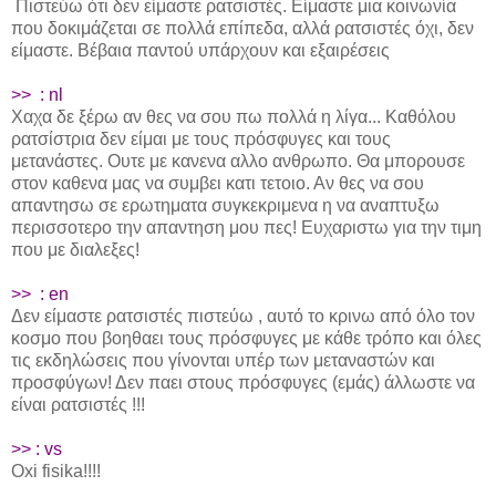
Πιστεύω ότι δεν είμαστε ρατσιστές. Είμαστε μια κοινωνία
που δοκιμάζεται σε πολλά επίπεδα, αλλά ρατσιστές όχι, δεν
είμαστε. Βέβαια παντού υπάρχουν και εξαιρέσεις
>> :
nl
Χαχα δε ξέρω αν θες να σου πω πολλά η λίγα... Καθόλου
ρατσίστρια δεν είμαι με τους πρόσφυγες και τους
μετανάστες. Ουτε με κανενα αλλο ανθρωπο. Θα μπορουσε
στον καθενα μας να συμβει κατι τετοιο. Αν θες να σου
απαντησω σε ερωτηματα συγκεκριμενα η να αναπτυξω
περισσοτερο την απαντηση μου πες!
Ευχαριστω για την τιμη
που με διαλεξες!
>> :
en
Δεν είμαστε ρατσιστές πιστεύω , αυτό το κρινω από όλο τον
κοσμο που βοηθαει τους πρόσφυγες με κάθε τρόπο και όλες
τις εκδηλώσεις που γίνονται υπέρ των μεταναστών και
προσφύγων! Δεν παει στους πρόσφυγες (εμάς) άλλωστε να
είναι ρατσιστές !!!
>> : vs
Oxi fisika!!!!