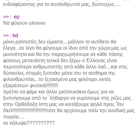
ενδιαφέροντος για το συνάνθρωπό μας, δυστυχώς.....
>> : ep
Να φύγουν ολοιιιιιιι
>> :
bd
μόνο ρατσιστές δεν είμαστε....μάλλον το αντίθετο θα
έλεγα...σε λίγο θα φύγουμε οι ίδιοι από την χώρα μας ως
μειονότητα και θα την παραχωρήσουμε σε κάθε πάσης
φύσεως μετανάστη τελικά δεν ξέρω ο Έλληνας είναι
περισσότερο ανθρωπιστής από κάθε άλλο λαό....και στις
δύσκολες στιγμές ξυπνάει μέσα του το αίσθημα της
φιλανθρωπίας...το ξεχασμένο μας φιλότιμο..εκτός
εξαιρέσεων φυσικά!!!!!!!!!!
πρέπει να φάμε και άλλα χαστουκάκια όμως για να
ξυπνήσουμε από το ΄λήθαργο να γυρίσουμε στις ρίζες μας
στην Ορθόδοξη ίστη μας να κοιτάξουμε ψηλά προς Τον
Θεό!!!!!!!!!!!!!!!!!!!!!!!!!!!!τότε θα αρχίσουμε πάλι την ανοδική μας
πορεία.....
σε κάλυψα??????????