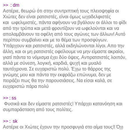
>> : dm
Αστέριε, θεωρώ ότι στην συντριπτική τους πλειοψηφία οι
Χιώτες δεν είναι ρατσιστές, είναι όμως ωχαδελφιστές
και ωφελιμιστές, πάντα αφήνουν να βγάλουν οι άλλοι το φίδι
από την τρύπα και μετά φροντίζουν να ωφελούνται και να
απολαμβάνουν τα οφέλη από τους αγώνες των άλλων! Αυτό
περίπου συμβαίνει και με το θέμα των προσφύγων.
Υπάρχουν και ρατσιστές, αλλά εκδηλώνονται λίγοι. Απο την
άλλη, και οι μη ρατσιστές οφείλουμε να μην είμαστε ακραίοι,
γιατί πάντα το νόμισμα έχει δύο όψεις. Αντιρατσιστές λοιπόν,
αλλά με σύνεση, λογική, καρδιά, ψυχή και μυαλό
ταυτόχρονα. Σε ευχαριστώ πολύ. Έχω το θάρρος της
γνώμης μου και πάντα την εκφράζω επώνυμα, δεν με
πειράζει πως θα την παρουσιάσεις. Να είσαι καλά, σε
ευχαριστώ πάρα πολύ
>> : ss
Φυσικά και δεν είμαστε ρατσιστές! Υπάρχει κατανόηση και
συμπαράσταση από τους πολίτες.
>> :
sk
Αστέριε οι Χιώτες έχουν την προσφυγιά στο αίμα τους!! Όχι