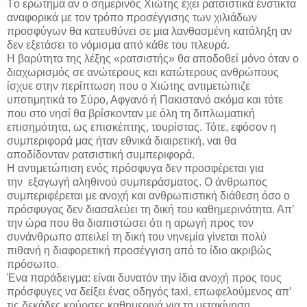
Tο ερώτημα αν ο σημερινός Χιώτης έχει ρατσιστικά ένστικτα
αναφορικά με τον τρόπο προσέγγισης των χιλιάδων
προσφύγων θα κατευθύνει σε μια λανθασμένη κατάληξη αν
δεν εξετάσει το νόμισμα από κάθε του πλευρά.
Η βαρύτητα της λέξης «ρατσιστής» θα αποδοθεί μόνο όταν ο
διαχωρισμός σε ανώτερους και κατώτερους ανθρώπους
ίσχυε στην περίπτωση που ο Χιώτης αντιμετώπιζε
υποτιμητικά το Σύρο, Αφγανό ή Πακιστανό ακόμα και τότε
που στο νησί θα βρίσκονταν με όλη τη διπλωματική
επισημότητα, ως επισκέπτης, τουρίστας. Τότε, εφόσον η
συμπεριφορά μας ήταν εθνικά διαιρετική, ναι θα
αποδίδονταν ρατσιστική συμπεριφορά.
Η αντιμετώπιση ενός πρόσφυγα δεν προσφέρεται για
την εξαγωγή αληθινού συμπεράσματος. Ο άνθρωπος
συμπεριφέρεται με ανοχή και ανθρωπιστική διάθεση όσο ο
πρόσφυγας δεν διασαλεύει τη δική του καθημερινότητα. Απ’
την ώρα που θα διαπιστώσει ότι η αρωγή προς τον
συνάνθρωπο απειλεί τη δική του νηνεμία γίνεται πολύ
πιθανή η διαφορετική προσέγγιση από το ίδιο ακριβώς
πρόσωπο.
Ένα παράδειγμα: είναι δυνατόν την ίδια ανοχή προς τους
πρόσφυγες να δείξει ένας οδηγός taxi, επωφελούμενος απ’
τις δεκάδες κούρσες καθημερινά για τη μετακίνηση