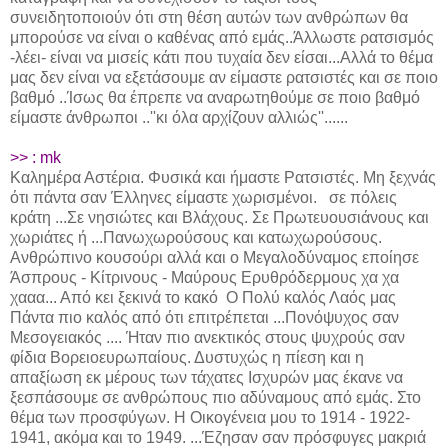
συνειδητοποιούν ότι στη θέση αυτών των ανθρώπων θα
μπορούσε να είναι ο καθένας από εμάς..Άλλωστε ρατσισμός
-λέει- είναι να μισείς κάτι που τυχαία δεν είσαι...Αλλά το θέμα
μας δεν είναι να εξετάσουμε αν είμαστε ρατσιστές και σε ποιο
βαθμό ..Ίσως θα έπρεπε να αναρωτηθούμε σε ποιο βαθμό
είμαστε άνθρωποι ..''κι όλα αρχίζουν αλλιώς''......
>> : mk
Καλημέρα Αστέρια. Φυσικά και ήμαστε Ρατσιστές. Μη ξεχνάς
ότι πάντα σαν Έλληνες είμαστε χωρισμένοι. σε πόλεις
κράτη ...Σε νησιώτες και Βλάχους. Σε Πρωτευουσιάνους και
χωριάτες ή ...Πανωχωρούσους και κατωχωρούσους.
Ανθρώπινο κουσούρι αλλά και ο Μεγαλοδύναμος εποίησε
Άσπρους - Κίτρινους - Μαύρους Ερυθρόδερμους χα χα
χααα... Από κει ξεκινά το κακό Ο Πολύ καλός Λαός μας
Πάντα πιο καλός από ότι επιτρέπεται ...Πονόψυχος σαν
Μεσογειακός .... Ήταν πιο ανεκτικός στους ψυχρούς σαν
φίδια Βορειοευρωπαίους. Δυστυχώς η πίεση και η
απαξίωση εκ μέρους των τάχατες Ισχυρών μας έκανε να
ξεσπάσουμε σε ανθρώπους πιο αδύναμους από εμάς. Στο
θέμα των προσφύγων. Η Οικογένεια μου το 1914 - 1922-
1941, ακόμα και το 1949. ...Έζησαν σαν πρόσφυγες μακριά