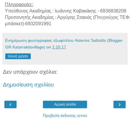
Πληροφορίες:
Υπεύθυνος
Ακαδημίας : Ιωάννης Καβακάκης - 6936838208
Προπονητής
Ακαδημίας : Αργύρης
Στακιάς (Πτυχιούχος
ΤΕΦ
μπάσκετ)-6932091991
Ενημέρωση φωτογραφίας εξωφύλλου Asterios Saltzidis (Blogger
GR Katarraktisvillage)
on
2.10.17
Κοινή χρήση
Δεν υπάρχουν σχόλια:
Δημοσίευση σχολίου
‹
›
Αρχική σελίδα
Προβολή έκδοσης ιστού