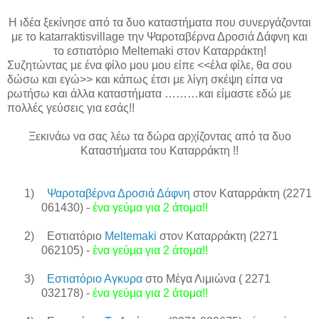
Η ιδέα ξεκίνησε από τα δυο καταστήματα που συνεργάζονται
με το
katarraktisvillage
τ
ην Ψαροταβέρνα Δροσιά Δάφνη και
το εστιατόριο
Meltemaki
στον Καταρράκτη!
Συζητώντας με ένα φίλο μου μου είπε <<έλα φίλε, θα σου
δώσω και εγώ>> και κάπως έτσι με λίγη σκέψη είπα να
ρωτήσω και άλλα καταστήματα ………και είμαστε εδώ με
πολλές γεύσεις για εσάς!!
Ξεκινάω να σας λέω τα δώρα αρχίζοντας από τα δυο
Καταστήματα του Καταρράκτη !!
1)
Ψαροταβέρνα Δροσιά Δάφνη
στον Καταρράκτη (2271
061430) -
ένα γεύμα για 2 άτομα!!
2)
Εστιατόριο
Meltemaki
στον Καταρράκτη (2271
062105) -
ένα γεύμα για 2 άτομα!!
3)
Εστιατόριο Αγκυρα
στο Μέγα Λιμιώνα ( 2271
032178) -
ένα γεύμα για 2 άτομα!!