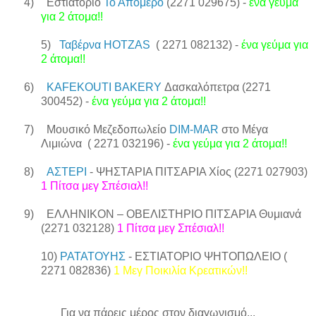
4)
Εστιατόριο
Το Απόμερο
(2271 029675) -
ένα γεύμα
για 2 άτομα!!
5)
Ταβέρνα HOTZAS
( 2271 082132) -
ένα γεύμα για
2 άτομα!!
6)
KAFEKOUTI
BAKERY
Δασκαλόπετρα (2271
300452) -
ένα γεύμα για 2 άτομα!!
7)
Μουσικό Μεζεδοπωλείο
DIM
-
MAR
στο Μέγα
Λιμιώνα ( 2271 032196) -
ένα γεύμα για 2 άτομα!!
8)
ΑΣΤΕΡΙ
- ΨΗΣΤΑΡΙΑ ΠΙΤΣΑΡΙΑ Χίος (2271 027903)
1 Πίτσα μεγ Σπέσιαλ!!
9)
ΕΛΛΗΝΙΚΟΝ – ΟΒΕΛΙΣΤΗΡΙΟ ΠΙΤΣΑΡΙΑ Θυμιανά
(2271 032128)
1 Πίτσα μεγ Σπέσιαλ!!
10)
ΡΑΤΑΤΟΥΗΣ
- ΕΣΤΙΑΤΟΡΙΟ ΨΗΤΟΠΩΛΕΙΟ (
2271 082836)
1 Μεγ Ποικιλία Κρεατικών!!
Για να πάρεις μέρος στον διαγωνισμό...