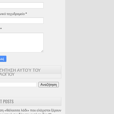
νικό ταχυδρομείο
*
α
*
ΖΉΤΗΣΗ ΑΥΤΟΎ ΤΟΥ
ΟΛΟΓΊΟΥ
T POSTS
ση «θάλασσα λάδι» που ελάχιστοι ξέρουν