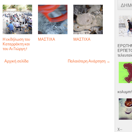
ΔΗΜ
Η εκδήλωση του
ΜΑΣΤΙΧΑ
ΜΑΣΤΙΧΑ
Καταρράκτη και
ΕΡΩΤΗΜ
του Αι Γιώργη !
ΕΡΠΕΤΟ
τελευταία
Αρχική σελίδα
Παλαιότερη Ανάρτηση →
κολυμπήσ
χ...