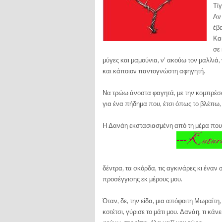
Τί
Αν
έβα
Κα
σε 
μύγες και μαμούνια, ν’ ακούω τον μαλλιά,
και κάποιον παντογνώστη αφηγητή.
Να τρώω άνοστα φαγητά, με την κομπρέσορ
για ένα πήδημα που, έτσι όπως το βλέπω, 
Η Δανάη εκστασιασμένη από τη μέρα που ήρ
δέντρα, τα σκόρδα, τις αγκινάρες κι έν
προσέγγισης εκ μέρους μου.
Όταν, δε, την είδα, μια απόφοιτη Μωραΐτη
κοτέτσι, γύρισε το μάτι μου. Δανάη, τι κά