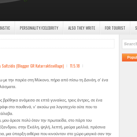
MASTIC
PERSONALITY/CELEBRITY
ALSO THEY WRITE
FOR TOURIST
S
Popul
ltzidis (Blogger GR Katarraktisvillage)
11.5.18
άω με την παρέα στη Μύκονο, πήρα από πίσω τη Δανάη, σ’ ένα
αλάσματα.
ς βρέθηκα ανάμεσα σε επτά γυναίκες, τρεις άντρες, σε ένα
ράφι στο πουθενά, ν’ ακούω για λογοτεχνία ούτε που το
τάλαβα.
, μου άρεσε πολύ όταν την πρωτοείδα, στο πάρτι του
έξανδρου, στην Εκάλη, ψηλή, λεπτή, μαύρα μαλλιά, πράσινα
τια, μια ύπαρξη αιθέρια που κινούνταν στο χώρο μαγικά σαν την