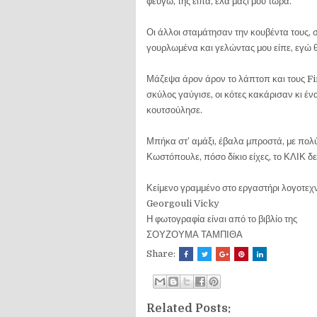
φεύγω, της είπα, έλα μαζί μου τώρα.
Οι άλλοι σταμάτησαν την κουβέντα τους,
γουρλωμένα και γελώντας μου είπε, εγώ θα
Μάζεψα άρον άρον το λάπτοπ και τους F
σκύλος γαύγισε, οι κότες κακάρισαν κι έ
κουτσούλησε.
Μπήκα στ’ αμάξι, έβαλα μπροστά, με πολύ
Κωστόπουλε, πόσο δίκιο είχες, το ΚΛΙΚ δ
Κείμενο γραμμένο στο εργαστήρι λογοτεχν
Georgouli Vicky
Η φωτογραφία είναι από το βιβλίο της
ΣΟΥΖΟΥΜΑ ΤΑΜΠΙΘΑ
Share:
Related Posts: