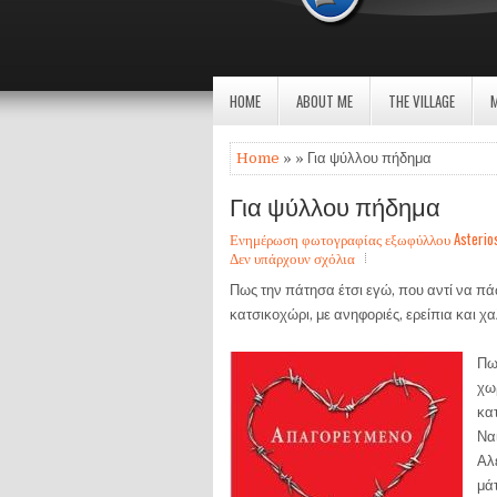
HOME
ABOUT ME
THE VILLAGE
Home
» » Για ψύλλου πήδημα
Για ψύλλου πήδημα
Ενημέρωση φωτογραφίας εξωφύλλου Asterios Sa
Δεν υπάρχουν σχόλια
Πως την πάτησα έτσι εγώ, που αντί να π
κατσικοχώρι, με ανηφοριές, ερείπια και χ
Πω
χω
κα
Ναι
Αλ
μά