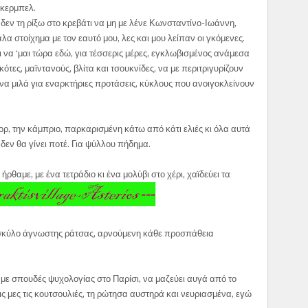
γκερμπελ.
 δεν τη ρίξω στο κρεβάτι να μη με λένε Κωνσταντίνο-Ιωάννη,
λα στοίχημα με τον εαυτό μου, λες και μου λείπαν οι γκόμενες.
ι να ‘μαι τώρα εδώ, για τέσσερις μέρες, εγκλωβισμένος ανάμεσα
κότες, μαϊντανούς, βλίτα και τσουκνίδες, να με περιτριγυρίζουν
 να μιλά για εναρκτήριες προτάσεις, κύκλους που ανοιγοκλείνουν
, την κάμπριο, παρκαρισμένη κάτω από κάτι ελιές κι όλα αυτά
δεν θα γίνει ποτέ. Για ψύλλου πήδημα.
θαμε, με ένα τετράδιο κι ένα μολύβι στο χέρι, χαϊδεύει τα
αν σκύλο άγνωστης ράτσας, αρνούμενη κάθε προσπάθεια
, με σπουδές ψυχολογίας στο Παρίσι, να μαζεύει αυγά από το
νεις μες τις κουτσουλιές, τη ρώτησα αυστηρά και νευριασμένα, εγώ