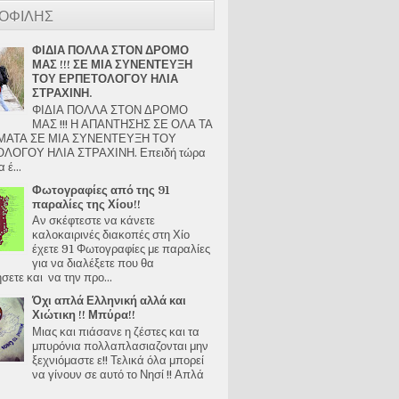
ΟΦΙΛΗΣ
ΦΙΔΙΑ ΠΟΛΛΑ ΣΤΟΝ ΔΡΟΜΟ
ΜΑΣ !!! ΣΕ ΜΙΑ ΣΥΝΕΝΤΕΥΞΗ
ΤΟΥ ΕΡΠΕΤΟΛΟΓΟΥ ΗΛΙΑ
ΣΤΡΑΧΙΝΗ.
ΦΙΔΙΑ ΠΟΛΛΑ ΣΤΟΝ ΔΡΟΜΟ
ΜΑΣ !!! Η ΑΠΑΝΤΗΣΗΣ ΣΕ ΟΛΑ ΤΑ
ΑΤΑ ΣΕ ΜΙΑ ΣΥΝΕΝΤΕΥΞΗ ΤΟΥ
ΛΟΓΟΥ ΗΛΙΑ ΣΤΡΑΧΙΝΗ. Επειδή τώρα
 έ...
Φωτογραφίες από της 91
παραλίες της Χίου!!
Αν σκέφτεστε να κάνετε
καλοκαιρινές διακοπές στη Χίο
έχετε 91 Φωτογραφίες με παραλίες
για να διαλέξετε που θα
ετε και να την προ...
Όχι απλά Ελληνική αλλά και
Χιώτικη !! Μπύρα!!
Μιας και πιάσανε η ζέστες και τα
μπυρόνια πολλαπλασιαζονται μην
ξεχνιόμαστε ε!! Τελικά όλα μπορεί
να γίνουν σε αυτό το Νησί !! Απλά