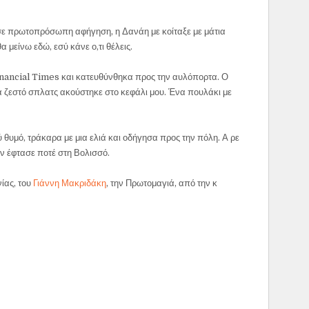
 σε πρωτοπρόσωπη αφήγηση, η Δανάη με κοίταξε με μάτια
 μείνω εδώ, εσύ κάνε ο,τι θέλεις.
inancial Times και κατευθύνθηκα προς την αυλόπορτα. Ο
να ζεστό σπλατς ακούστηκε στο κεφάλι μου. Ένα πουλάκι με
 θυμό, τράκαρα με μια ελιά και οδήγησα προς την πόλη. Α ρε
εν έφτασε ποτέ στη Βολισσό.
ίας, του
Γιάννη Μακριδάκη
, την Πρωτομαγιά, από την κ