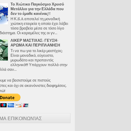
Το Χιώτικο Παγκόσμιο Χρυσό
Μετάλλιο για την Ελλάδα που
δεν το έμαθε κανένας!!
Η Κ.S.A αποτελεί τη μοναδική
χιώτικη εταιρεία η οποία έχει λάβει
τόσα βραβεία μέσα σε τόσο λίγο
διάστημα. Οι καραμέλες της οι γν...
ΛΙΚΕΡ ΜΑΣΤΙΧΑΣ: ΓΕΥΣΗ-
ΑΡΩΜΑ ΚΑΙ ΠΕΡΙΠΛΑΝΗΣΗ
Τι να πω για το λικέρ μαστίχας;
Είναι μοναδικό, εύγευστο,
μυρωδάτο και προπαντός
ελληνικό!!! Υπάρχουν πολλά στην
λλά σαν...
ουμε να βασιστούμε σε πιστούς
ες και όχι σε ακανόνιστες διαφημίσεις.
τώ!
ΜΑ ΕΠΙΚΟΙΝΩΝΊΑΣ