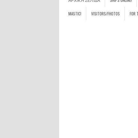
ΑΡΧΙΚΉ ΣΕΛΊΔΑ
SHIPS ONLINE!
MASTIC!
VISITORS/FHOTOS
FOR 