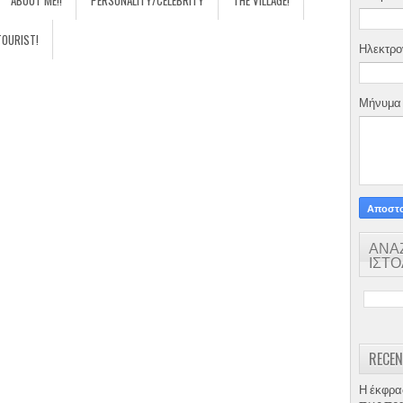
ABOUT ME!!
PERSONALITY/CELEBRITY
THE VILLAGE!
TOURIST!
Ηλεκτρο
Μήνυμ
ΑΝΑ
ΙΣΤ
RECEN
Η έκφρα