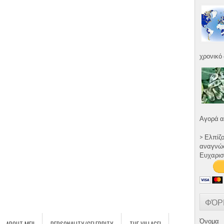
χρονικό 
Αγορά α
> Ελπίζ
αναγνώστ
Ευχαρισ
ΦΌΡ
Όνομα