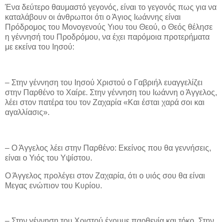
Ένα δεύτερο θαυμαστό γεγονός, είναι το γεγονός πως για να
καταλάβουν οι άνθρωποι ότι ο Άγιος Ιωάννης είναι
Πρόδρομος του Μονογενούς Υιου του Θεού, ο Θεός θέλησε
η γέννησή του Προδρόμου, να έχει παρόμοια προτερήματα
με εκείνα του Ιησού:
– Στην γέννηση του Ιησού Χριστού ο Γαβριήλ ευαγγελίζει
στην Παρθένο το Χαίρε. Στην γέννηση του Ιωάννη ο Άγγελος,
λέει στον πατέρα του τον Ζαχαρία «Και έσται χαρά σοι και
αγαλλίασις».
– Ο Άγγελος λέει στην Παρθένο: Εκείνος που θα γεννήσεις,
είναι ο Υιός του Υψίστου.
Ο Άγγελος προλέγει στον Ζαχαρία, ότι ο υιός σου θα είναι
Μεγας ενώπιον του Κυρίου.
– Στην γέννηση του Χριστού έχουμε παρθενία και τόκο. Στην