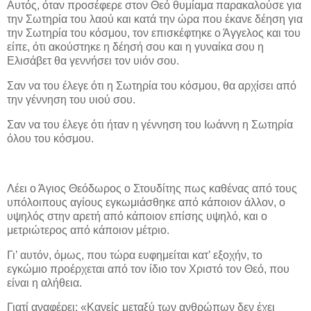
Αυτός, όταν προσέφερε στον Θεό θυμίαμα παρακαλούσε για
την Σωτηρία του λαού και κατά την ώρα που έκανε δέηση για
την Σωτηρία του κόσμου, τον επισκέφτηκε ο Άγγελος και του
είπε, ότι ακούστηκε η δέησή σου και η γυναίκα σου η
Ελισάβετ θα γεννήσει τον υιόν σου.
Σαν να του έλεγε ότι η Σωτηρία του κόσμου, θα αρχίσει από
την γέννηση του υιού σου.
Σαν να του έλεγε ότι ήταν η γέννηση του Ιωάννη η Σωτηρία
όλου του κόσμου.
Λέει ο Άγιος Θεόδωρος ο Στουδίτης πως καθένας από τους
υπόλοιπους αγίους εγκωμιάσθηκε από κάποιον άλλον, ο
υψηλός στην αρετή από κάποιον επίσης υψηλό, και ο
μετριώτερος από κάποιον μέτριο.
Γι’ αυτόν, όμως, που τώρα ευφημείται κατ’ εξοχήν, το
εγκώμιο προέρχεται από τον ίδιο τον Χριστό τον Θεό, που
είναι η αλήθεια.
Γιατί αναφέρει: «Κανείς μεταξύ των ανθρώπων δεν έχει