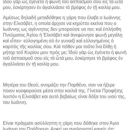
ἰδοὺ γὰρ ὡς ἐγένετο ἡ φωνὴ τοῦ ἀσπασμοῦ σου εἰς τὰ ὦτά
μου, ἐσκίρτησεν ἐν ἀγαλλιάσει τὸ βρέφος ἐν τῇ κοιλίᾳ μου.
Αμέσως δηλαδή μεταδόθηκε η χάρη που έλαβε ο Ιωάννης
στην Ελισάβετ, η οποία άρχισε να κηρύττει εκείνα που ο
Ιωάννης ως αγέννητος δεν μπορούσε να πει: καὶ ἐπλήσθη
Πνεύματος Ἁγίου ἡ Ἐλισάβετ καὶ ἀνεφώνησε φωνῇ μεγάλῃ
καὶ εἶπεν· εὐλογημένη σὺ ἐν γυναιξὶ καὶ εὐλογημένος ὁ
καρπὸς τῆς κοιλίας σου. Καὶ πόθεν μοι τοῦτο ἵνα ἔλθῃ ἡ
μήτηρ τοῦ Κυρίου μου πρός με; Ἰδοὺ γὰρ ὡς ἐγένετο ἡ φωνὴ
τοῦ ἀσπασμοῦ σου εἰς τὰ ὦτά μου, ἐσκίρτησε τὸ βρέφος ἐν
ἀγαλλιάσει ἐν τῇ κοιλίᾳ μου.
Μητέρα του Θεού, ονομάζει την Παρθένο, σαν να ήξερε
ποιον κυοφορούσε μέσα στην κοιλιά της. Γίνεται Προφήτης
λοιπόν η Ελισάβετ και αυτό βεβαίως είναι δόξα του υιού της,
του Ιωάννη.
Είναι πράγματι ασύλληπτη η χάρη που δόθηκε στον Άγιο
Ιωάννη τον Πρόδρομο. Αρκεί να αναλογιστεί κανείς ότι: