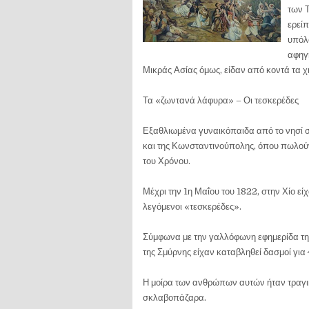
των Τ
ερείπ
υπόλ
αφηγή
Μικράς Ασίας όμως, είδαν από κοντά τα 
Τα «ζωντανά λάφυρα» – Οι τεσκερέδες
Εξαθλιωμένα γυναικόπαιδα από το νησί σ
και της Κωνσταντινούπολης, όπου πωλούν
του Χρόνου.
Μέχρι την 1η Μαΐου του 1822, στην Χίο ε
λεγόμενοι «τεσκερέδες».
Σύμφωνα με την γαλλόφωνη εφημερίδα της
της Σμύρνης είχαν καταβληθεί δασμοί γι
Η μοίρα των ανθρώπων αυτών ήταν τραγική
σκλαβοπάζαρα.