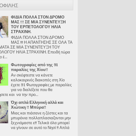
ΟΦΙΛΗΣ
ΦΙΔΙΑ ΠΟΛΛΑ ΣΤΟΝ ΔΡΟΜΟ
ΜΑΣ !!! ΣΕ ΜΙΑ ΣΥΝΕΝΤΕΥΞΗ
ΤΟΥ ΕΡΠΕΤΟΛΟΓΟΥ ΗΛΙΑ
ΣΤΡΑΧΙΝΗ.
ΦΙΔΙΑ ΠΟΛΛΑ ΣΤΟΝ ΔΡΟΜΟ
ΜΑΣ !!! Η ΑΠΑΝΤΗΣΗΣ ΣΕ ΟΛΑ ΤΑ
ΑΤΑ ΣΕ ΜΙΑ ΣΥΝΕΝΤΕΥΞΗ ΤΟΥ
ΛΟΓΟΥ ΗΛΙΑ ΣΤΡΑΧΙΝΗ. Επειδή τώρα
 έ...
Φωτογραφίες από της 91
παραλίες της Χίου!!
Αν σκέφτεστε να κάνετε
καλοκαιρινές διακοπές στη Χίο
έχετε 91 Φωτογραφίες με παραλίες
για να διαλέξετε που θα
ετε και να την προ...
Όχι απλά Ελληνική αλλά και
Χιώτικη !! Μπύρα!!
Μιας και πιάσανε η ζέστες και τα
μπυρόνια πολλαπλασιαζονται μην
ξεχνιόμαστε ε!! Τελικά όλα μπορεί
να γίνουν σε αυτό το Νησί !! Απλά