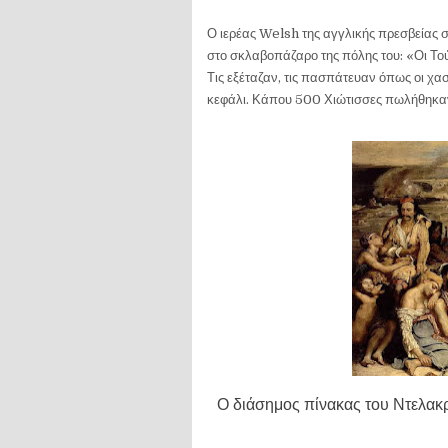
Ο ιερέας Welsh της αγγλικής πρεσβείας σ
στο σκλαβοπάζαρο της πόλης του: «Οι Τού
Τις εξέταζαν, τις πασπάτευαν όπως οι χασ
κεφάλι. Κάπου 500 Χιώτισσες πωλήθηκα
Ο διάσημος πίνακας του Ντελακρ