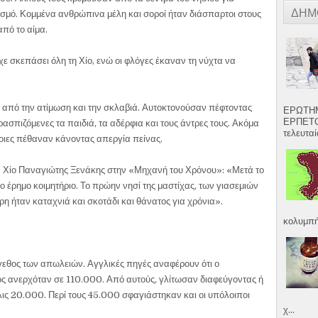
ΔΗΜ
σμό. Κομμένα ανθρώπινα μέλη και σοροί ήταν διάσπαρτοι στους
από το αίμα.
χε σκεπάσει όλη τη Χίο, ενώ οι φλόγες έκαναν τη νύχτα να
ο από την ατίμωση και την σκλαβιά. Αυτοκτονούσαν πέφτοντας
ΕΡΩΤΗΜ
ΕΡΠΕΤΟ
σπιζόμενες τα παιδιά, τα αδέρφια και τους άντρες τους. Ακόμα
τελευταία
οιες πέθαναν κάνοντας απεργία πείνας.
 Χίο Παναγιώτης Ξενάκης στην «Μηχανή του Χρόνου»: «Μετά το
ο έρημο κοιμητήριο. Το πρώην νησί της μαστίχας, των γιασεμιών
ρη ήταν καταχνιά και σκοτάδι και θάνατος για χρόνια».
κολυμπήσ
έγεθος των απωλειών. Αγγλικές πηγές αναφέρουν ότι ο
ς ανερχόταν σε 110.000. Από αυτούς, γλίτωσαν διαφεύγοντας ή
λις 20.000. Περί τους 45.000 σφαγιάστηκαν και οι υπόλοιποι
χ...