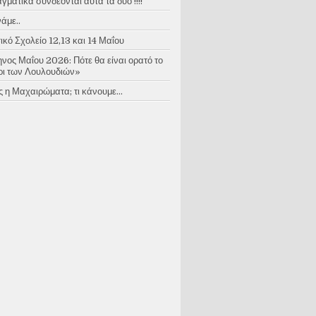
ματικά συνδέονται αυτά τα δύο !!!!
άμε..
κό Σχολείο 12,13 και 14 Μαΐου
νος Μαΐου 2026: Πότε θα είναι ορατό το
ι των Λουλουδιών»
 η Μαχαιρώματα; τι κάνουμε...