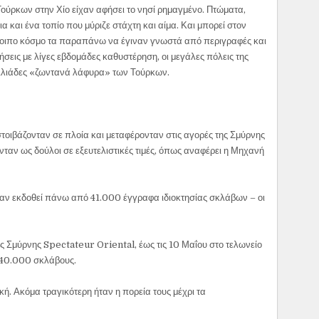
ούρκων στην Χίο είχαν αφήσει το νησί ρημαγμένο. Πτώματα,
ια και ένα τοπίο που μύριζε στάχτη και αίμα. Και μπορεί στον
οιπο κόσμο τα παραπάνω να έγιναν γνωστά από περιγραφές και
σεις με λίγες εβδομάδες καθυστέρηση, οι μεγάλες πόλεις της
χιλιάδες «ζωντανά λάφυρα» των Τούρκων.
τοιβάζονταν σε πλοία και μεταφέρονταν στις αγορές της Σμύρνης
ταν ως δούλοι σε εξευτελιστικές τιμές, όπως αναφέρει η Μηχανή
ίχαν εκδοθεί πάνω από 41.000 έγγραφα ιδιοκτησίας σκλάβων – οι
 Σμύρνης Spectateur Oriental, έως τις 10 Μαΐου στο τελωνείο
α 40.000 σκλάβους.
. Ακόμα τραγικότερη ήταν η πορεία τους μέχρι τα