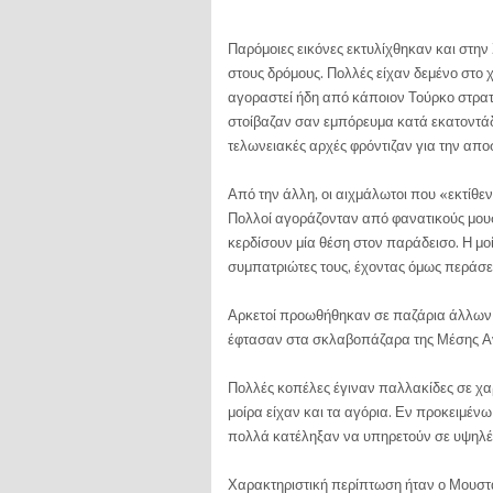
Παρόμοιες εικόνες εκτυλίχθηκαν και στη
στους δρόμους. Πολλές είχαν δεμένο στο χ
αγοραστεί ήδη από κάποιον Τούρκο στρατιώ
στοίβαζαν σαν εμπόρευμα κατά εκατοντάδε
τελωνειακές αρχές φρόντιζαν για την αποσ
Από την άλλη, οι αιχμάλωτοι που «εκτίθε
Πολλοί αγοράζονταν από φανατικούς μου
κερδίσουν μία θέση στον παράδεισο. Η μοί
συμπατριώτες τους, έχοντας όμως περάσ
Αρκετοί προωθήθηκαν σε παζάρια άλλων
έφτασαν στα σκλαβοπάζαρα της Μέσης Ανα
Πολλές κοπέλες έγιναν παλλακίδες σε χα
μοίρα είχαν και τα αγόρια. Εν προκειμέν
πολλά κατέληξαν να υπηρετούν σε υψηλές
Χαρακτηριστική περίπτωση ήταν ο Μουστ