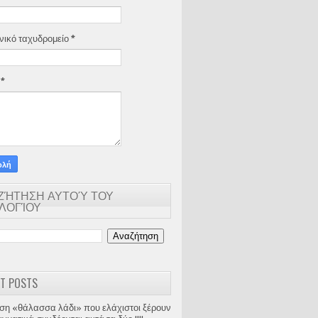
νικό ταχυδρομείο
*
α
*
ΖΉΤΗΣΗ ΑΥΤΟΎ ΤΟΥ
ΟΛΟΓΊΟΥ
T POSTS
ση «θάλασσα λάδι» που ελάχιστοι ξέρουν