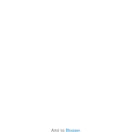
Από το
Blogger
.