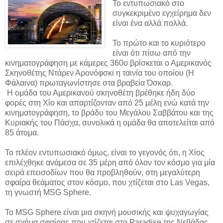
Το εντυπωσιακό στο
συγκεκριμένο εγχείρημα δεν
είναι ένα αλλά πολλά.
Το πρώτο και το κυριότερο
είναι ότι πίσω από την
κινηματογράφηση με κάμερες 360ο βρίσκεται ο Αμερικανός
Σκηνοθέτης Ντάρεν Αρονόφσκι η ταινία του οποίου (Η
Φάλαινα) πρωταγωνίστησε στα βραβεία Όσκαρ.
Η ομάδα του Αμερικανού σκηνοθέτη βρέθηκε ήδη δύο
φορές στη Χίο και απαρτίζονταν από 25 μέλη ενώ κατά την
κινηματογράφηση, το βράδυ του Μεγάλου Σαββάτου και της
Κυριακής του Πάσχα, συνολικά η ομάδα θα αποτελείται από
85 άτομα.
Το πλέον εντυπωσιακό όμως, είναι το γεγονός ότι, η Χίος
επιλέχθηκε ανάμεσα σε 35 μέρη από όλον τον κόσμο για μία
σειρά επεισοδίων που θα προβληθούν, στη μεγαλύτερη
σφαίρα θεάματος στον κόσμο, που χτίζεται στο Las Vegas,
τη γνωστή MSG Sphere.
Το MSG Sphere είναι μια σκηνή μουσικής και ψυχαγωγίας
σε σχήμα σφαίρας που χτίζεται στο Paradise της Νεβάδας.