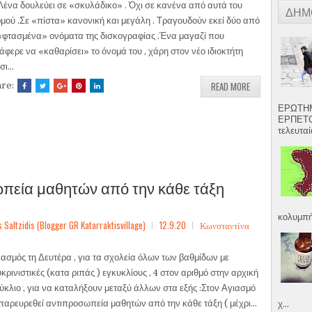
ένα δουλεύει σε «σκυλάδικο» . Όχι σε κανένα από αυτά του
ΔΗΜ
μού .Σε «πίστα» κανονική και μεγάλη . Τραγουδούν εκεί δύο από
«φτασμένα» ονόματα της δισκογραφίας .Ένα μαγαζί που
άφερε να «καθαρίσει» το όνομά του , χάρη στον νέο ιδιοκτήτη
σι...
READ MORE
are:
ΕΡΩΤΗΜ
ΕΡΠΕΤΟ
τελευταία
πεία μαθητών από την κάθε τάξη
κολυμπήσ
ltzidis (Blogger GR Katarraktisvillage)
12.9.20
Κωνσταντίνα
ασμός τη Δευτέρα , για τα σχολεία όλων των βαθμίδων με
υκρινιστικές (κατα ριπάς ) εγκυκλίους , 4 στον αριθμό στην αρχική
ύκλιο , για να καταλήξουν μεταξύ άλλων στα εξής :Στον Αγιασμό
παρευρεθεί αντιπροσωπεία μαθητών από την κάθε τάξη ( μέχρι...
χ...