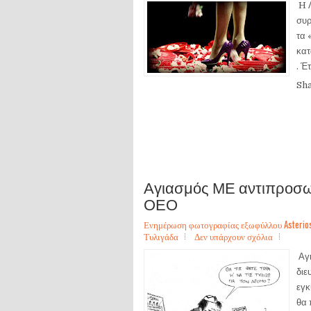
H Λ
συρ
τα 
κατ
. Έτ
Sh
Αγιασμός ΜΕ αντιπροσω
ΟΕΟ
Ενημέρωση φωτογραφίας εξωφύλλου Asterios Sa
Τυλιγάδα
Δεν υπάρχουν σχόλια
Αγι
διε
εγκ
θα 