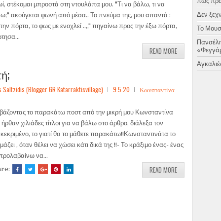
πως πραγ
ί, στέκομαι μπροστά στη ντουλάπα μου. "Τι να βάλω, τι να
Δεν ξεχν
ω;" ακούγεται φωνή από μέσα.. Το πνεύμα της, μου απαντά :
την πόρτα, το φως με ενοχλεί ..,," πηγαίνω προς την έξω πόρτα,
Το Μουσι
τησα...
Πανσέλη
READ MORE
«Φεγγάρ
Αγκαλιές
ή;
ltzidis (Blogger GR Katarraktisvillage)
9.5.20
Κωνσταντίνα
βάζοντας το παρακάτω ποστ από την μικρή μου Κωνσταντίνα
 ήρθαν χιλιάδες τίτλοι για να βάλω στο άρθρο, διάλεξα τον
κεκριμένο, το γιατί θα το μάθετε παρακάτω!!Κωνσταντινάτα το
μάζει , όταν θέλει να χώσει κάτι δικά της !!- Το κράξιμο ένας- ένας
προλαβαίνω να...
READ MORE
are: