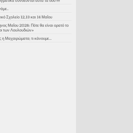
ματικά συνδέονται αυτά τα δύο !!!!
άμε..
κό Σχολείο 12,13 και 14 Μαΐου
νος Μαΐου 2026: Πότε θα είναι ορατό το
ι των Λουλουδιών»
 η Μαχαιρώματα; τι κάνουμε...