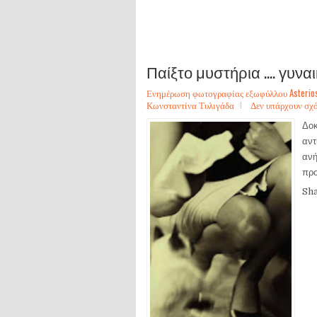
Παίξτο μυστήρια .... γυν
Ενημέρωση φωτογραφίας εξωφύλλου Asterios Sa
Κωνσταντίνα Τυλιγάδα
Δεν υπάρχουν σχ
Δοκ
αντ
ανή
προ
Sh