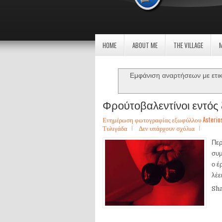
HOME
ABOUT ME
THE VILLAGE
Εμφάνιση αναρτήσεων με ετι
Φρούτοβαλεντίνοι εντός 
Ενημέρωση φωτογραφίας εξωφύλλου Asterios Sa
Τυλιγάδα
Δεν υπάρχουν σχόλια
Περ
συμ
ο έ
λέε
Sh