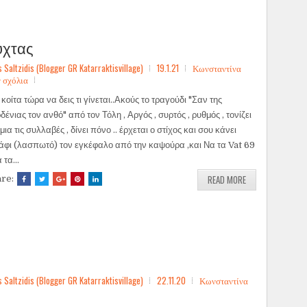
ύχτας
ltzidis (Blogger GR Katarraktisvillage)
19.1.21
Κωνσταντίνα
 σχόλια
 κοίτα τώρα να δεις τι γίνεται..Ακούς το τραγούδι "Σαν της
δένιας τον ανθό" από τον Τόλη , Αργός , συρτός , ρυθμός , τονίζει
 μια τις συλλαβές , δίνει πόνο .. έρχεται ο στίχος και σου κάνει
άφι (λασπωτό) τον εγκέφαλο από την καψούρα ,και Να τα Vat 69
α τα...
READ MORE
are:
ltzidis (Blogger GR Katarraktisvillage)
22.11.20
Κωνσταντίνα