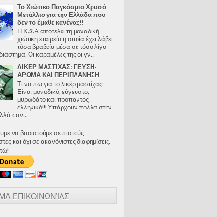
Το Χιώτικο Παγκόσμιο Χρυσό
Μετάλλιο για την Ελλάδα που
δεν το έμαθε κανένας!!
Η Κ.S.A αποτελεί τη μοναδική
χιώτικη εταιρεία η οποία έχει λάβει
τόσα βραβεία μέσα σε τόσο λίγο
διάστημα. Οι καραμέλες της οι γν...
ΛΙΚΕΡ ΜΑΣΤΙΧΑΣ: ΓΕΥΣΗ-
ΑΡΩΜΑ ΚΑΙ ΠΕΡΙΠΛΑΝΗΣΗ
Τι να πω για το λικέρ μαστίχας;
Είναι μοναδικό, εύγευστο,
μυρωδάτο και προπαντός
ελληνικό!!! Υπάρχουν πολλά στην
λλά σαν...
ουμε να βασιστούμε σε πιστούς
ες και όχι σε ακανόνιστες διαφημίσεις.
τώ!
ΜΑ ΕΠΙΚΟΙΝΩΝΊΑΣ