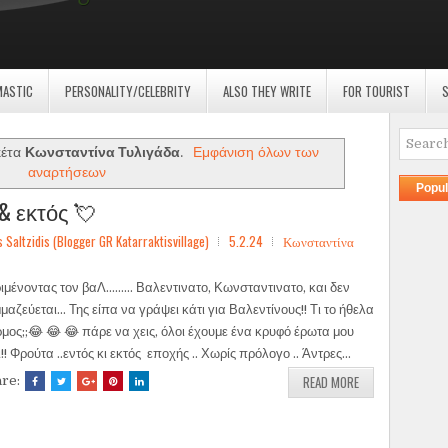
MASTIC
PERSONALITY/CELEBRITY
ALSO THEY WRITE
FOR TOURIST
S
κέτα
Κωνσταντίνα Τυλιγάδα
.
Εμφάνιση όλων των
αναρτήσεων
Popul
& εκτός 💘
ltzidis (Blogger GR Katarraktisvillage)
5.2.24
Κωνσταντίνα
ιμένοντας τον βαΛ......... Βαλεντινατο, Κωνσταντινατο, και δεν
μαζεύεται... Της είπα να γράψει κάτι για Βαλεντίνους!! Τι το ήθελα
ρμος;;😂 😂 😂 πάρε να χεις, όλοι έχουμε ένα κρυφό έρωτα μου
ι!! Φρούτα ..εντός κι εκτός εποχής .. Χωρίς πρόλογο .. Άντρες...
READ MORE
are: