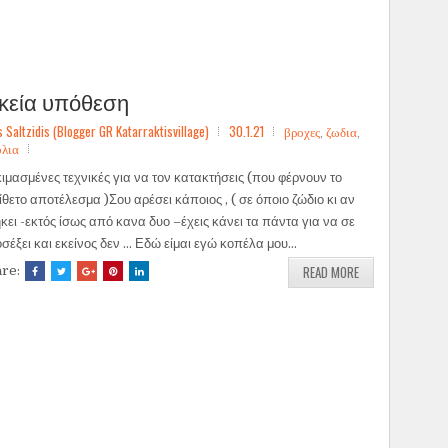
αικεία υπόθεση
ltzidis (Blogger GR Katarraktisvillage)
30.1.21
βροχες
,
ζωδια
,
όλια
ιμασμένες τεχνικές για να τον κατακτήσεις (που φέρνουν το
ίθετο αποτέλεσμα )Σου αρέσει κάποιος , ( σε όποιο ζώδιο κι αν
κει -εκτός ίσως από κανα δυο –έχεις κάνει τα πάντα για να σε
σέξει και εκείνος δεν ... Εδώ είμαι εγώ κοπέλα μου...
READ MORE
are: