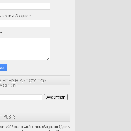
νικό ταχυδρομείο
*
α
*
ΖΉΤΗΣΗ ΑΥΤΟΎ ΤΟΥ
ΟΛΟΓΊΟΥ
T POSTS
ση «θάλασσα λάδι» που ελάχιστοι ξέρουν