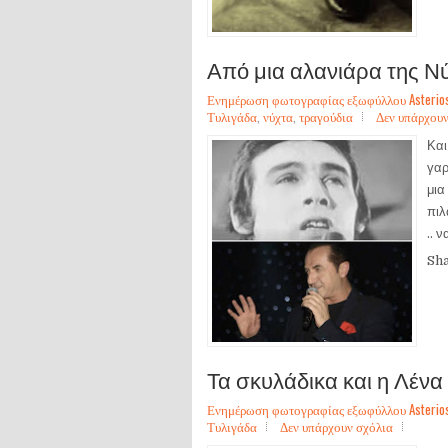
Από μια αλανιάρα της Ν
Ενημέρωση φωτογραφίας εξωφύλλου Asterios Sa
Τυλιγάδα
,
νύχτα
,
τραγούδια
Δεν υπάρχουν
Και
γαρ
μια
πιλ
.. ν
Sh
Τα σκυλάδικα και η Λένα
Ενημέρωση φωτογραφίας εξωφύλλου Asterios Sa
Τυλιγάδα
Δεν υπάρχουν σχόλια