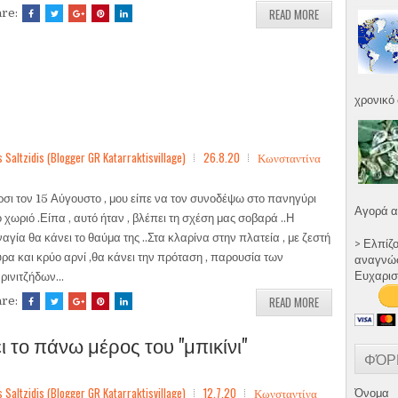
READ MORE
are:
χρονικό 
ltzidis (Blogger GR Katarraktisvillage)
26.8.20
Κωνσταντίνα
σι τον 15 Αύγουστο , μου είπε να τον συνοδέψω στο πανηγύρι
Αγορά α
ο χωριό .Είπα , αυτό ήταν , βλέπει τη σχέση μας σοβαρά ..Η
αγία θα κάνει το θαύμα της ..Στα κλαρίνα στην πλατεία , με ζεστή
> Ελπίζ
ρα και κρύο αρνί ,θα κάνει την πρόταση , παρουσία των
αναγνώστ
Ευχαρισ
ρινιτζήδων...
READ MORE
are:
ι το πάνω μέρος του "μπικίνι"
ΦΌΡ
ltzidis (Blogger GR Katarraktisvillage)
12.7.20
Κωνσταντίνα
Όνομα