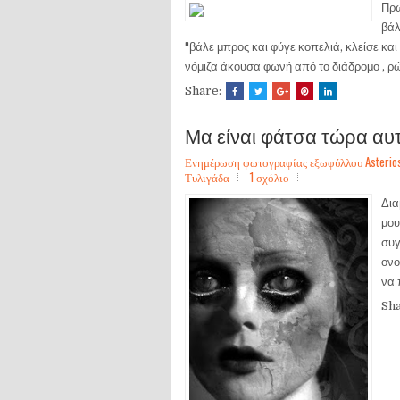
Πρω
βάλ
"βάλε μπρος και φύγε κοπελιά, κλείσε και 
νόμιζα άκουσα φωνή από το διάδρομο , ρώ
Share:
Μα είναι φάτσα τώρα αυτ
Ενημέρωση φωτογραφίας εξωφύλλου Asterios Sa
Τυλιγάδα
1 σχόλιο
Δια
μου
συγ
ονο
να 
Sh