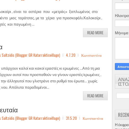
οκαίρι , είναι τα αστέρια που «μετράς» ξαπλωμένος στο
Ηλεκτρο
μέντο μιας ταράτσας, με τα χέρια για προσκεφάλι.Καλοκαίρι ,
τές και παγωμένη ...
READ MORE
Μήνυμ
α
ltzidis (Blogger GR Katarraktisvillage)
4.7.20
Κωνσταντίνα
 υπάρχουν καλοί και κακοί εραστές κι ερωμένες …Από τη μια
άρχουν αυτοί που προσπαθούν να γίνουν εραστές/ερωμένες ,
ΑΝΑ
ό την άλληαυτοί που γλιστράνε στο ρυθμό του έρωτα… χωρίς
ΙΣΤ
ς νου. Απόλυτα παραδομένοι...
READ MORE
λευταία
RECEN
ltzidis (Blogger GR Katarraktisvillage)
31.5.20
Κωνσταντίνα
Η έκφρα