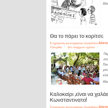
Sh
Θα το πάρει το κορίτσι;
Ενημέρωση φωτογραφίας εξωφύλλου Asterios Sa
Τυλιγάδα
Δεν υπάρχουν σχόλια
Πέρ
,στ
Παν
μπύ
κλα
Sh
Καλοκαίρι ,είναι να χαλάε
Κωνσταντινατο!
Ενημέρωση φωτογραφίας εξωφύλλου Asterios Sa