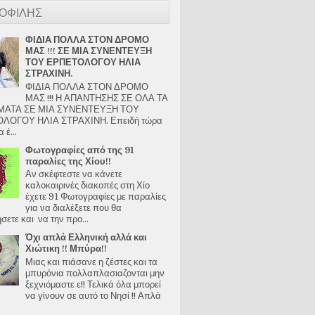
ΟΦΙΛΗΣ
ΦΙΔΙΑ ΠΟΛΛΑ ΣΤΟΝ ΔΡΟΜΟ
ΜΑΣ !!! ΣΕ ΜΙΑ ΣΥΝΕΝΤΕΥΞΗ
ΤΟΥ ΕΡΠΕΤΟΛΟΓΟΥ ΗΛΙΑ
ΣΤΡΑΧΙΝΗ.
ΦΙΔΙΑ ΠΟΛΛΑ ΣΤΟΝ ΔΡΟΜΟ
ΜΑΣ !!! Η ΑΠΑΝΤΗΣΗΣ ΣΕ ΟΛΑ ΤΑ
ΑΤΑ ΣΕ ΜΙΑ ΣΥΝΕΝΤΕΥΞΗ ΤΟΥ
ΛΟΓΟΥ ΗΛΙΑ ΣΤΡΑΧΙΝΗ. Επειδή τώρα
 έ...
Φωτογραφίες από της 91
παραλίες της Χίου!!
Αν σκέφτεστε να κάνετε
καλοκαιρινές διακοπές στη Χίο
έχετε 91 Φωτογραφίες με παραλίες
για να διαλέξετε που θα
ετε και να την προ...
Όχι απλά Ελληνική αλλά και
Χιώτικη !! Μπύρα!!
Μιας και πιάσανε η ζέστες και τα
μπυρόνια πολλαπλασιαζονται μην
ξεχνιόμαστε ε!! Τελικά όλα μπορεί
να γίνουν σε αυτό το Νησί !! Απλά