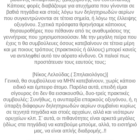
Κάποιες φορές διαβάζουμε για ατυχήματα που γίνονται σε
βαθιά πηγάδια και στοές λόγω των δηλητηριωδών αερίων
που συγκεντρώνονται σε τέτοια σημεία, ή λόγω της έλλειψης
οξυγόνου. Σχετικά πρόσφατα θρηνήσαμε κάποιους
θησαυροθήρες που πέθαναν από τις αναθυμιάσεις της
γεννήτριας που χρησιμοποιούσαν. Με την μεγάλη πείρα που
έχεις τι θα συμβούλευες όσους κατεβαίνουν σε τέτοια μέρη
και με ποιους τρόπους (πρακτικούς ή άλλους) μπορεί κανείς
να αντιληφθεί αυτό τον αόρατο κίνδυνο. Οι παλιοί πως
προστάτευαν τους εαυτούς τους;
[Νίκος Λελούδας.( Σπηλαιολόγος)]
Γενικά, θα συμβούλευα να ΜΗΝ κατεβαίνουν, χωρίς κάποιο
ειδικό και έμπειρο άτομο. Παρόλα αυτά, επειδή είμαι
σίγουρος ότι δεν θα εισακουσθώ, δυο-τρείς πρακτικές
συμβουλές: Συνήθως, η ανυπαρξία επαρκούς οξυγόνου, ή, η
ύπαρξη διάφορων δηλητηριωδών αερίων συμβαίνει κυρίως
σε τεχνητά πηγάδια και στοές αρχαίων, αλλά και νεότερων
ορυχείων κλπ. Σ' αυτά, οι πιθανότητες είναι αρκετά μεγάλες
(ιδίως στα πηγάδια) να κατεβούμε-μπούμε, αλλά, το εισιτήριό
μας, να είναι απλής διαδρομής..!!