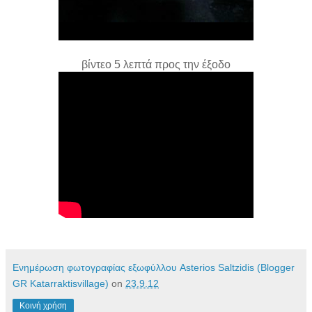
βίντεο 5 λεπτά προς την έ
ξοδο
Ενημέρωση φωτογραφίας εξωφύλλου Asterios Saltzidis (Blogger
GR Katarraktisvillage)
on
23.9.12
Κοινή χρήση