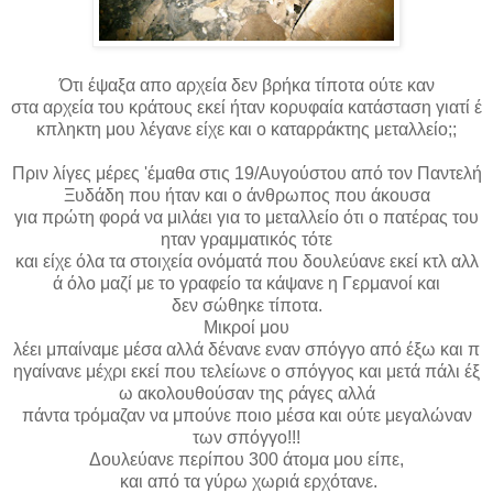
Ότι έψαξα απο αρχεία δεν βρήκα τίποτα ούτε καν
στα αρχεία του κράτους εκεί ήταν κορυφαία κατάσταση γιατί έ
κπληκτη μου λέγανε είχε και ο καταρράκτης μεταλλείο;;
Πριν λίγες μέρες 'έμαθα στις 19/Αυγούστου από τον Παντελή
Ξυδάδη που ήταν και ο άνθρωπος που άκουσα
για πρώτη φορά να μιλάει για το μεταλλείο ότι ο πατέρας του
ηταν γραμματικός τότε
και είχε όλα τα στοιχεία ονόματά που δουλεύανε εκεί κτλ αλλ
ά όλο μαζί με το γραφείο τα κάψανε η Γερμανοί και
δεν σώθηκε τίποτα.
Μικροί μου
λέει μπαίναμε μέσα αλλά δένανε εναν σπόγγο από έξω και π
ηγαίνανε μέχρι εκεί που τελείωνε ο σπόγγος και μετά πάλι έξ
ω ακολουθούσαν της ράγες αλλά
πάντα τρόμαζαν να μπούνε ποιο μέσα και ούτε μεγαλώναν
των σπόγγο!!!
Δουλεύανε περίπου 300 άτομα μου είπε,
και από τα γύρω χωριά ερχότανε.