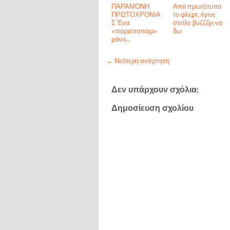
ΠΑΡΑΜΟΝΗ
Από πρωτότυπο
ΠΡΩΤΟΧΡΟΝΙΑ
το φλερτ, έγινε
Σ Ένα
στείλε βυζζζγι να
«παραπαπάμ»
δω
μόνο…
← Νεότερη ανάρτηση
Δεν υπάρχουν σχόλια:
Δημοσίευση σχολίου