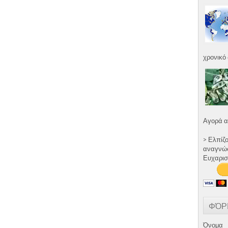
χρονικό 
Αγορά α
> Ελπίζ
αναγνώστ
Ευχαρισ
ΦΌΡ
Όνομα