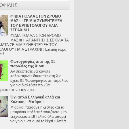
ΟΦΙΛΗΣ
ΦΙΔΙΑ ΠΟΛΛΑ ΣΤΟΝ ΔΡΟΜΟ
ΜΑΣ !!! ΣΕ ΜΙΑ ΣΥΝΕΝΤΕΥΞΗ
ΤΟΥ ΕΡΠΕΤΟΛΟΓΟΥ ΗΛΙΑ
ΣΤΡΑΧΙΝΗ.
ΦΙΔΙΑ ΠΟΛΛΑ ΣΤΟΝ ΔΡΟΜΟ
ΜΑΣ !!! Η ΑΠΑΝΤΗΣΗΣ ΣΕ ΟΛΑ ΤΑ
ΑΤΑ ΣΕ ΜΙΑ ΣΥΝΕΝΤΕΥΞΗ ΤΟΥ
ΛΟΓΟΥ ΗΛΙΑ ΣΤΡΑΧΙΝΗ. Επειδή τώρα
 έ...
Φωτογραφίες από της 91
παραλίες της Χίου!!
Αν σκέφτεστε να κάνετε
καλοκαιρινές διακοπές στη Χίο
έχετε 91 Φωτογραφίες με παραλίες
για να διαλέξετε που θα
ετε και να την προ...
Όχι απλά Ελληνική αλλά και
Χιώτικη !! Μπύρα!!
Μιας και πιάσανε η ζέστες και τα
μπυρόνια πολλαπλασιαζονται μην
ξεχνιόμαστε ε!! Τελικά όλα μπορεί
να γίνουν σε αυτό το Νησί !! Απλά