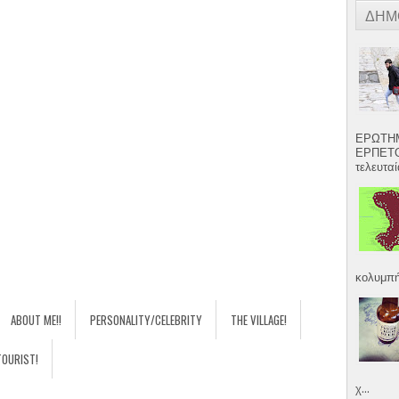
ΔΗΜ
ΕΡΩΤΗΜ
ΕΡΠΕΤΟ
τελευταία
κολυμπήσ
ABOUT ME!!
PERSONALITY/CELEBRITY
THE VILLAGE!
TOURIST!
χ...