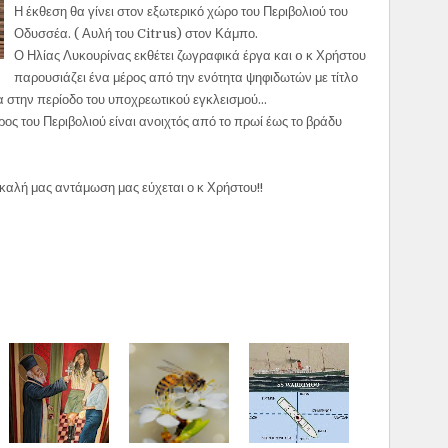
Η έκθεση θα γίνει στον εξωτερικό χώρο του Περιβολιού του
Οδυσσέα. ( Αυλή του Citrus) στον Κάμπο.
Ο Ηλίας Λυκουρίνας εκθέτει ζωγραφικά έργα και o κ Χρήστου
παρουσιάζει ένα μέρος από την ενότητα ψηφιδωτών με τίτλο
 στην περίοδο του υποχρεωτικού εγκλεισμού...
ος του Περιβολιού είναι ανοιχτός από το πρωί έως το βράδυ
 καλή μας αντάμωση μας εύχεται ο κ Χρήστου!!