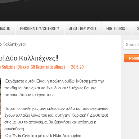
MASTIC
PERSONALITY/CELEBRITY
ALSO THEY WRITE
FOR TOURIST
S
ο Καλλιτέχνες!!
! Δύο Καλλιτέχνες!!
Popul
ltzidis (Blogger GR Katarraktisvillage)
20.6.20
Ευχάριστο αυτό!! Είναι η πρώτη νομίζω έκθεση μετά την
πανδημία, όπως και να έχει δυο καλλιτέχνες θα μας
παρουσιάσουν τα έργα τους.
Παρότι οι συνθήκες των εκθέσεων αλλά και των εγκαινίων
έχουν αλλάξει λόγω του ιού, αυτή την Κυριακή ( 21/06/20)
στις 19:00 το απόγευμα, θα ξεκινήσει και επίσημα η
συνέκθεσή.
Ο κ Evis Cristou με τον k Ηλία Λυκουρίνα.