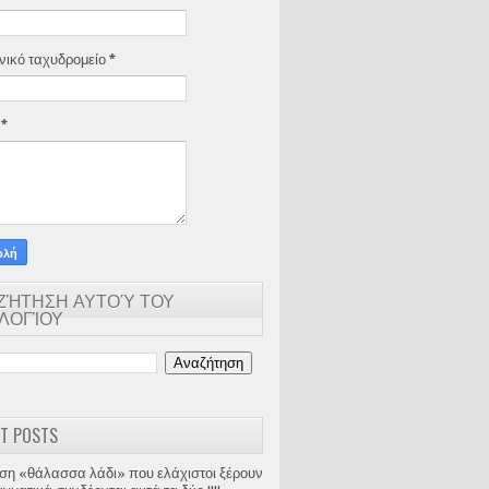
νικό ταχυδρομείο
*
α
*
ΖΉΤΗΣΗ ΑΥΤΟΎ ΤΟΥ
ΟΛΟΓΊΟΥ
T POSTS
ση «θάλασσα λάδι» που ελάχιστοι ξέρουν