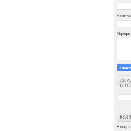
Ηλεκτρο
Μήνυμ
ΑΝΑ
ΙΣΤ
RECEN
Η έκφρα