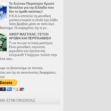
Το Χιώτικο Παγκόσμιο Χρυσό
Μετάλλιο για την Ελλάδα που
δεν το έμαθε κανένας!!
Η Κ.S.A αποτελεί τη μοναδική
χιώτικη εταιρεία η οποία έχει λάβει
τόσα βραβεία μέσα σε τόσο λίγο
διάστημα. Οι καραμέλες της οι γν...
ΛΙΚΕΡ ΜΑΣΤΙΧΑΣ: ΓΕΥΣΗ-
ΑΡΩΜΑ ΚΑΙ ΠΕΡΙΠΛΑΝΗΣΗ
Τι να πω για το λικέρ μαστίχας;
Είναι μοναδικό, εύγευστο,
μυρωδάτο και προπαντός
ελληνικό!!! Υπάρχουν πολλά στην
λλά σαν...
ουμε να βασιστούμε σε πιστούς
ες και όχι σε ακανόνιστες διαφημίσεις.
τώ!
ΜΑ ΕΠΙΚΟΙΝΩΝΊΑΣ