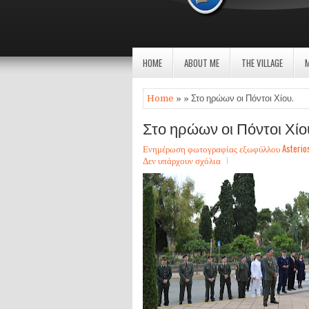
HOME
ABOUT ME
THE VILLAGE
Home
» » Στο ηρώων οι Πόντοι Χίου.
Στο ηρώων οι Πόντοι Χίο
Ενημέρωση φωτογραφίας εξωφύλλου Asterios Sa
Δεν υπάρχουν σχόλια