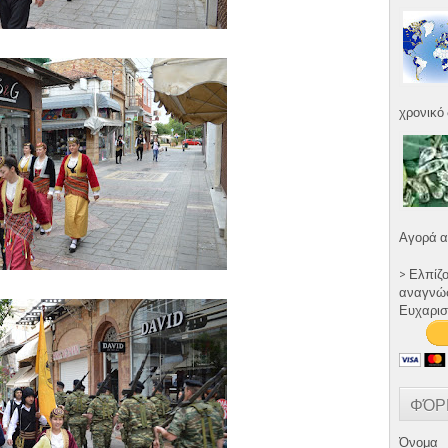
χρονικό 
Αγορά α
> Ελπίζ
αναγνώστ
Ευχαρισ
ΦΌΡ
Όνομα