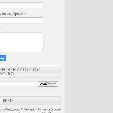
νικό ταχυδρομείο
*
α
*
ΖΉΤΗΣΗ ΑΥΤΟΎ ΤΟΥ
ΟΛΟΓΊΟΥ
T POSTS
ση «θάλασσα λάδι» που ελάχιστοι ξέρουν