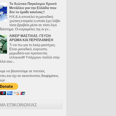
Το Χιώτικο Παγκόσμιο Χρυσό
Μετάλλιο για την Ελλάδα που
δεν το έμαθε κανένας!!
Η Κ.S.A αποτελεί τη μοναδική
χιώτικη εταιρεία η οποία έχει λάβει
τόσα βραβεία μέσα σε τόσο λίγο
διάστημα. Οι καραμέλες της οι γν...
ΛΙΚΕΡ ΜΑΣΤΙΧΑΣ: ΓΕΥΣΗ-
ΑΡΩΜΑ ΚΑΙ ΠΕΡΙΠΛΑΝΗΣΗ
Τι να πω για το λικέρ μαστίχας;
Είναι μοναδικό, εύγευστο,
μυρωδάτο και προπαντός
ελληνικό!!! Υπάρχουν πολλά στην
λλά σαν...
ουμε να βασιστούμε σε πιστούς
ες και όχι σε ακανόνιστες διαφημίσεις.
τώ!
ΜΑ ΕΠΙΚΟΙΝΩΝΊΑΣ