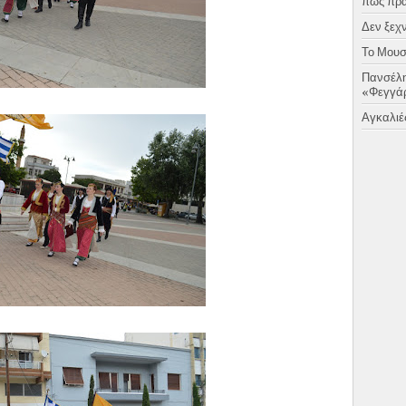
πως πραγ
Δεν ξεχν
Το Μουσι
Πανσέλη
«Φεγγάρ
Αγκαλιές