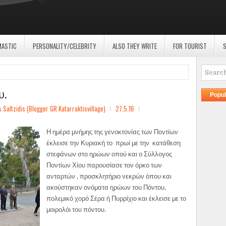
MASTIC
PERSONALITY/CELEBRITY
ALSO THEY WRITE
FOR TOURIST
S
υ.
Popul
ltzidis (Blogger GR Katarraktisvillage)
27.5.16
Η ημέρα μνήμης της γενοκτονίας των Ποντίων
έκλεισε την Κυριακή το πρωί με την κατάθεση
στεφάνων στο ηρώων οπού και ο Σύλλογος
Ποντίων Χίου παρουσίασε τον όρκο των
ανταρτών , προσκλητήριο νεκρών όπου και
ακούστηκαν ονόματα ηρώων του Πόντου,
πολεμικό χορό Σέρα ή Πυρρίχιο και έκλεισε με το
μοιρολόι του πόντου.