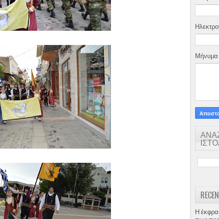
Ηλεκτρο
Μήνυμ
ΑΝΑ
ΙΣΤ
RECEN
Η έκφρα