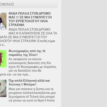
ΟΦΙΛΗΣ
ΦΙΔΙΑ ΠΟΛΛΑ ΣΤΟΝ ΔΡΟΜΟ
ΜΑΣ !!! ΣΕ ΜΙΑ ΣΥΝΕΝΤΕΥΞΗ
ΤΟΥ ΕΡΠΕΤΟΛΟΓΟΥ ΗΛΙΑ
ΣΤΡΑΧΙΝΗ.
ΦΙΔΙΑ ΠΟΛΛΑ ΣΤΟΝ ΔΡΟΜΟ
ΜΑΣ !!! Η ΑΠΑΝΤΗΣΗΣ ΣΕ ΟΛΑ ΤΑ
ΑΤΑ ΣΕ ΜΙΑ ΣΥΝΕΝΤΕΥΞΗ ΤΟΥ
ΛΟΓΟΥ ΗΛΙΑ ΣΤΡΑΧΙΝΗ. Επειδή τώρα
 έ...
Φωτογραφίες από της 91
παραλίες της Χίου!!
Αν σκέφτεστε να κάνετε
καλοκαιρινές διακοπές στη Χίο
έχετε 91 Φωτογραφίες με παραλίες
για να διαλέξετε που θα
ετε και να την προ...
Όχι απλά Ελληνική αλλά και
Χιώτικη !! Μπύρα!!
Μιας και πιάσανε η ζέστες και τα
μπυρόνια πολλαπλασιαζονται μην
ξεχνιόμαστε ε!! Τελικά όλα μπορεί
να γίνουν σε αυτό το Νησί !! Απλά