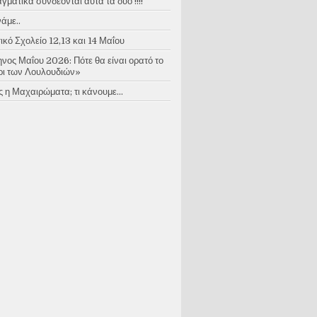
ματικά συνδέονται αυτά τα δύο !!!!
άμε..
κό Σχολείο 12,13 και 14 Μαΐου
νος Μαΐου 2026: Πότε θα είναι ορατό το
ι των Λουλουδιών»
 η Μαχαιρώματα; τι κάνουμε...