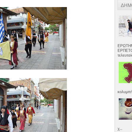
ΔΗΜ
ΕΡΩΤΗΜ
ΕΡΠΕΤΟ
τελευταία
κολυμπήσ
χ...