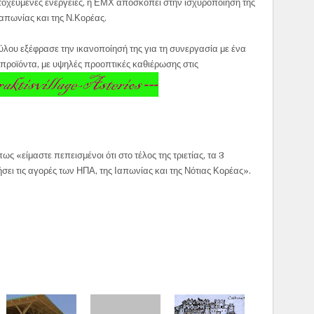
τοχευμένες ενέργειες, η ΕΜΧ αποσκοπεί στην ισχυροποίηση της
Ιαπωνίας και της Ν.Κορέας.
λου εξέφρασε την ικανοποίησή της για τη συνεργασία με ένα
προϊόντα, με υψηλές προοπτικές καθιέρωσης στις
ς «είμαστε πεπεισμένοι ότι στο τέλος της τριετίας, τα 3
ει τις αγορές των ΗΠΑ, της Ιαπωνίας και της Νότιας Κορέας».