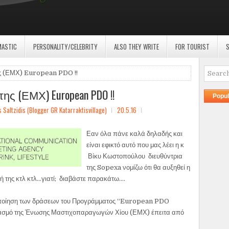
MASTIC
PERSONALITY/CELEBRITY
ALSO THEY WRITE
FOR TOURIST
S
ης (ΕΜΧ) European PDO !!
ης (ΕΜΧ) European PDO !!
Popul
ltzidis (Blogger GR Katarraktisvillage)
20.5.16
Εαν όλα πάνε καλά δηλαδής και
είναι εφικτό αυτό που μας λέει η κ
Βίκυ Κωστοπούλου διευθύντρια
της Sopexa νομίζω ότι θα αυξηθεί η
 της κτλ κτλ...γιατί; διαβάστε παρακάτω....
οποίηση των δράσεων του Προγράμματος “European PDO
ασμό της Ένωσης Μαστιχοπαραγωγών Χίου (ΕΜΧ) έπειτα από