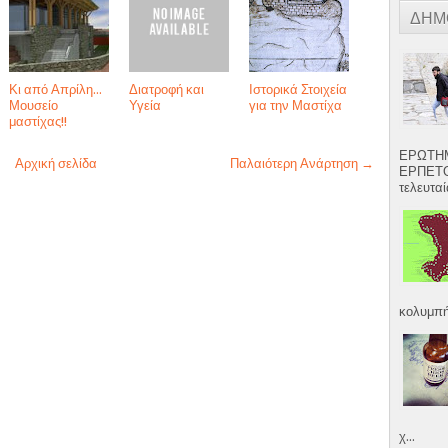
ΔΗΜ
Κι από Απρίλη…
Διατροφή και
Ιστορικά Στοιχεία
Μουσείο
Υγεία
για την Μαστίχα
μαστίχας!!
ΕΡΩΤΗΜ
Αρχική σελίδα
Παλαιότερη Ανάρτηση →
ΕΡΠΕΤΟ
τελευταία
κολυμπήσ
χ...