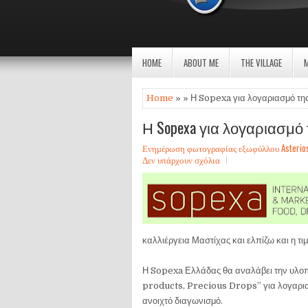
HOME
ABOUT ME
THE VILLAGE
Home
» » Η Sopexa για λογαριασμό τ
Η Sopexa για λογαριασμό τ
Ενημέρωση φωτογραφίας εξωφύλλου Asterios Sa
Δεν υπάρχουν σχόλια
καλλιέργεια Μαστίχας και ελπίζω και η τιμή
Η Sopexa Ελλάδας θα αναλάβει την υλ
products, Precious Drops” για λογαρι
ανοιχτό διαγωνισμό.