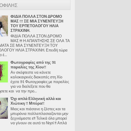
ΟΦΙΛΗΣ
ΦΙΔΙΑ ΠΟΛΛΑ ΣΤΟΝ ΔΡΟΜΟ
ΜΑΣ !!! ΣΕ ΜΙΑ ΣΥΝΕΝΤΕΥΞΗ
ΤΟΥ ΕΡΠΕΤΟΛΟΓΟΥ ΗΛΙΑ
ΣΤΡΑΧΙΝΗ.
ΦΙΔΙΑ ΠΟΛΛΑ ΣΤΟΝ ΔΡΟΜΟ
ΜΑΣ !!! Η ΑΠΑΝΤΗΣΗΣ ΣΕ ΟΛΑ ΤΑ
ΑΤΑ ΣΕ ΜΙΑ ΣΥΝΕΝΤΕΥΞΗ ΤΟΥ
ΛΟΓΟΥ ΗΛΙΑ ΣΤΡΑΧΙΝΗ. Επειδή τώρα
 έ...
Φωτογραφίες από της 91
παραλίες της Χίου!!
Αν σκέφτεστε να κάνετε
καλοκαιρινές διακοπές στη Χίο
έχετε 91 Φωτογραφίες με παραλίες
για να διαλέξετε που θα
ετε και να την προ...
Όχι απλά Ελληνική αλλά και
Χιώτικη !! Μπύρα!!
Μιας και πιάσανε η ζέστες και τα
μπυρόνια πολλαπλασιαζονται μην
ξεχνιόμαστε ε!! Τελικά όλα μπορεί
να γίνουν σε αυτό το Νησί !! Απλά