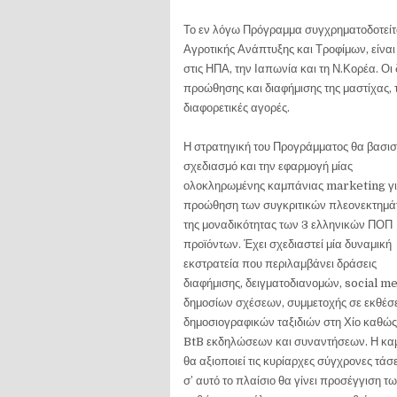
Το εν λόγω Πρόγραμμα συγχρηματοδοτείτ
Αγροτικής Ανάπτυξης και Τροφίμων, είναι
στις ΗΠΑ, την Ιαπωνία και τη Ν.Κορέα. Ο
προώθησης και διαφήμισης της μαστίχας, τ
διαφορετικές αγορές.
Η στρατηγική του Προγράμματος θα βασιστ
σχεδιασμό και την εφαρμογή μίας
ολοκληρωμένης καμπάνιας marketing γι
προώθηση των συγκριτικών πλεονεκτημά
της μοναδικότητας των 3 ελληνικών ΠΟΠ
προϊόντων. Έχει σχεδιαστεί μία δυναμική
εκστρατεία που περιλαμβάνει δράσεις
διαφήμισης, δειγματοδιανομών, social me
δημοσίων σχέσεων, συμμετοχής σε εκθέσε
δημοσιογραφικών ταξιδιών στη Χίο καθώς
BtB εκδηλώσεων και συναντήσεων. Η κα
θα αξιοποιεί τις κυρίαρχες σύγχρονες τάσε
σ’ αυτό το πλαίσιο θα γίνει προσέγγιση 