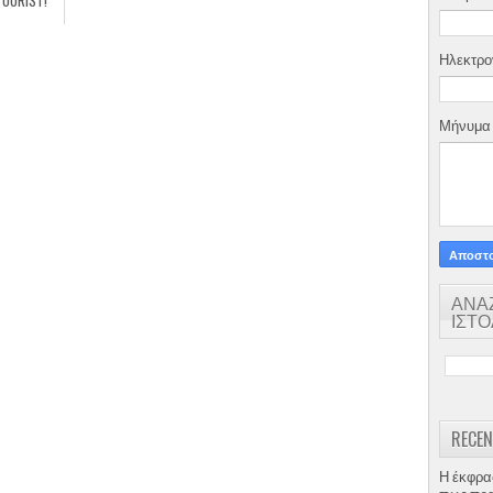
TOURIST!
Ηλεκτρο
Μήνυμ
ΑΝΑ
ΙΣΤ
RECEN
Η έκφρα