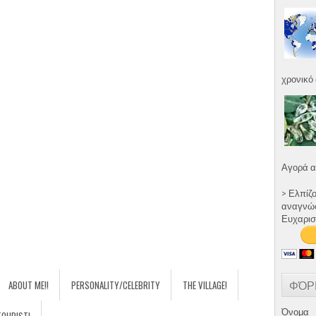
χρονικό 
Αγορά α
> Ελπίζ
αναγνώστ
Ευχαρισ
ΦΌΡ
ABOUT ME!!
PERSONALITY/CELEBRITY
THE VILLAGE!
Όνομα