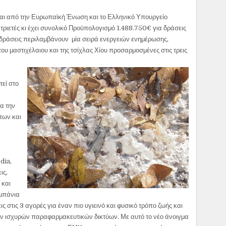
αι από την Ευρωπαϊκή Ένωση και το Ελληνικό Υπουργείο
 τριετές κι έχει συνολικό Προϋπολογισμό 1.488.750€ για δράσεις
ι δράσεις περιλαμβάνουν μία σειρά ενεργειών ενημέρωσης,
ου μαστιχέλαιου και της τσίχλας Χίου προσαρμοσμένες στις τρεις
εί στο
α την
των και
dia,
ις,
 και
μπάνια
ις στις 3 αγορές για έναν πιο υγιεινό και φυσικό τρόπο ζωής και
των ισχυρών παραφαρμακευτικών δικτύων. Με αυτό το νέο άνοιγμα