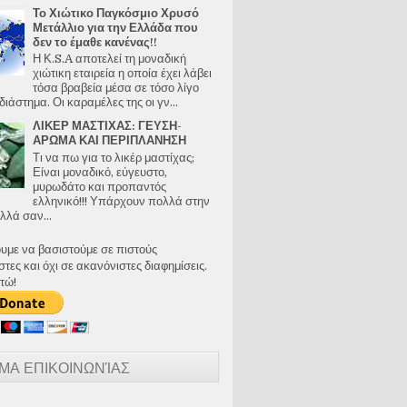
Το Χιώτικο Παγκόσμιο Χρυσό
Μετάλλιο για την Ελλάδα που
δεν το έμαθε κανένας!!
Η Κ.S.A αποτελεί τη μοναδική
χιώτικη εταιρεία η οποία έχει λάβει
τόσα βραβεία μέσα σε τόσο λίγο
διάστημα. Οι καραμέλες της οι γν...
ΛΙΚΕΡ ΜΑΣΤΙΧΑΣ: ΓΕΥΣΗ-
ΑΡΩΜΑ ΚΑΙ ΠΕΡΙΠΛΑΝΗΣΗ
Τι να πω για το λικέρ μαστίχας;
Είναι μοναδικό, εύγευστο,
μυρωδάτο και προπαντός
ελληνικό!!! Υπάρχουν πολλά στην
λλά σαν...
ουμε να βασιστούμε σε πιστούς
ες και όχι σε ακανόνιστες διαφημίσεις.
τώ!
ΜΑ ΕΠΙΚΟΙΝΩΝΊΑΣ