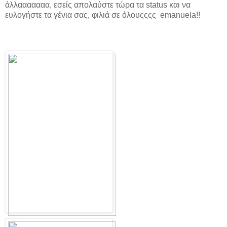
άλλααααααα, εσείς απολαύστε τώρα τα status και να
ευλογήστε τα γένια σας, φιλιά σε όλουςςςς emanuela!!