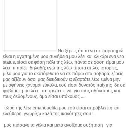
Να ξέρεις ότι το να σε παρατηρώ
είναι η αγαπημένη μου συνήθεια μου λέει και κλικάρι ενα νεο
status, είσαι σε φάση πάλι της λέω, πάντα σε φάση είμαι μου
λέει, τι παίζει δηλαδή; εγώ της λέω τίποτα απλές ιστορίες,
μίλα μου για το ακατόρθωτο να σε πάρω στα σοβαρά, ξέρεις
μας αξίζουν όσοι μας διεκδικούν ε; εξαρτάτε λέω εμένα μην
με αφήνεις χάνομαι εύκολα, εσύ είσαι δυνατός παίχτης δε σε
φοβάμαι μου λέει, τα πρέπει είναι για τους αδύνατους και
τους δεδομένους, άμα είσαι υπάκουος ....
τώρα της λέω emanouelita μου εσύ είσαι απρόβλεπτη και
ελεύθερη, γνωρίζω καλά της ικανότητες σου !!
μας πιάσανε τα γέλια και μετά ανοίξαμε συζήτηση για