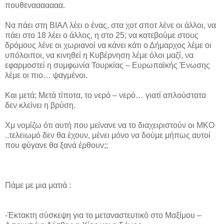
πουθενααααααα.
Να πάει στη ΒΙΑΛ λέει ο ένας, στα χοτ σποτ λένε οι άλλοι, να
πάει στο 18 λέει ο άλλος, η στο 25; να κατεβούμε στους
δρόμους λένε οι χωριανοί να κάνει κάτι ο Δήμαρχος λέμε οι
υπόλοιποι, να κινηθεί η Κυβέρνηση λέμε όλοι μαζί, να
εφαρμοστεί η συμφωνία Τουρκίας – Ευρωπαϊκής Ένωσης
λέμε οι πιο… ψαγμένοι.
Και μετά; Μετά τίποτα, το νερό – νερό… γιατί απλούστατα
δεν κλείνει η βρύση.
Χμ νομίζω ότι αυτή που μείνανε να το διαχειριστούν οι ΜΚΟ
..τελειωμό δεν θα έχουν, μένει μόνο να δούμε μήπως αυτοί
που φύγανε θα ξανά έρθουν;;
Πάμε με μια ματιά :
-Έκτακτη σύσκεψη για το μεταναστευτικό στο Μαξίμου –