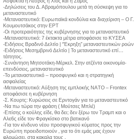
Ασφυκτιά η Λέσβος η Χίος και η Σάμος
-Δηλώσεις του Δ. Αβραμόπουλου μετά τη σύσκεψη για το
μεταναστευτικό
-Μεταναστευτικό: Ευρωπαϊκά κονδύλια και διαχείριση – Ο Γ.
Κουμουτσάκος στην ΕΡΤ
-Οι προτεραιότητες της κυβέρνησης για το μεταναστευτικό
-Μεταναστευτικό: 7 έκτακτα μέτρα αποφάσισε το ΚΥΣΕΑ
-Ειδήσεις Βραδινό Δελτίο | “Έκρηξη” μεταναστευτικών ροών
-Ειδήσεις Μεσημβρινό Δελτίο | Το μεταναστευτικό επί…
τάπητος.
-Συνάντηση Μητσοτάκη-Μέρκελ. Στην ατζέντα οικονομία-
επενδύσεις, μεταναστευτικό
-Το μεταναστευτικό – προσφυγικό και η στρατηγική
ασφαλείας
-Μεταναστευτικό: Αύξηση της εμπλοκής NAΤΟ – Frontex
αποφάσισε η κυβέρνηση
-Σ. Κουρτς: Κυρώσεις σε Ερντογάν για το μεταναστευτικό
-Να πω τώρα την φράση ( Μούτσες Μπλέ)
-Επίσης ο κούλης είδε, θα δει; δεν ξέρω τον Τραμπ και ο
Αλε6ς είδε τον Φραγκίσκο στο βατικανό
-Για τον κίνδυνο νέου προσφυγικού κύματος προς την
Ευρώπη προειδοποιούν , για το ότι εμάς μας έχουν
φλομώσει, στα κακαλα τους .