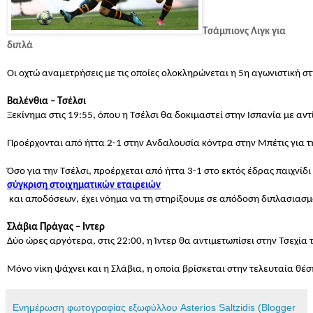
Τσάμπιονς Λιγκ για 
διπλά
Οι οχτώ αναμετρήσεις με τις οποίες ολοκληρώνεται η 5η αγωνιστική στ
Βαλένθια – Τσέλσι 
Ξεκίνημα στις 19:55, όπου η Τσέλσι θα δοκιμαστεί στην Ισπανία με α
Προέρχονται από ήττα 2-1 στην Ανδαλουσία κόντρα στην Μπέτις για τη
Όσο για την Τσέλσι, προέρχεται από ήττα 3-1 στο εκτός έδρας παιχνίδ
σύγκριση στοιχηματικών εταιρειών
 και αποδόσεων, έχει νόημα να τη στηρίξουμε σε απόδοση διπλασιασμ
Σλάβια Πράγας – Ιντερ 
Δύο ώρες αργότερα, στις 22:00, η Ίντερ θα αντιμετωπίσει στην Τσεχί
Μόνο νίκη ψάχνει και η Σλάβια, η οποία βρίσκεται στην τελευταία θέ
Ενημέρωση φωτογραφίας εξωφύλλου Asterios Saltzidis (Blogger